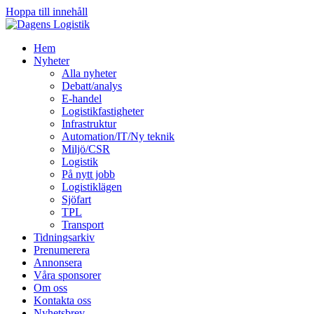
Hoppa till innehåll
Hem
Nyheter
Alla nyheter
Debatt/analys
E-handel
Logistikfastigheter
Infrastruktur
Automation/IT/Ny teknik
Miljö/CSR
Logistik
På nytt jobb
Logistiklägen
Sjöfart
TPL
Transport
Tidningsarkiv
Prenumerera
Annonsera
Våra sponsorer
Om oss
Kontakta oss
Nyhetsbrev