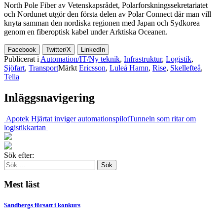
North Pole Fiber av Vetenskapsrådet, Polarforskningssekretariatet
och Nordunet utgör den första delen av Polar Connect där man vill
knyta samman den nordiska regionen med Japan och Sydkorea
genom en fiberoptisk kabel under Arktiska Oceanen.
Facebook
Twitter/X
LinkedIn
Publicerat i
Automation/IT/Ny teknik
,
Infrastruktur
,
Logistik
,
Sjöfart
,
Transport
Märkt
Ericsson
,
Luleå Hamn
,
Rise
,
Skellefteå
,
Telia
Inläggsnavigering
Apotek Hjärtat inviger automationspilot
Tunneln som ritar om
logistikkartan
Sök efter:
Mest läst
Sandbergs försatt i konkurs