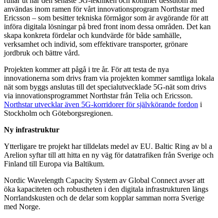
rullar ut har den senaste 5G-tekniken och kommer dessutom att
användas inom ramen för vårt innovationsprogram Northstar med
Ericsson – som besitter tekniska förmågor som är avgörande för att
införa digitala lösningar på bred front inom dessa områden. Det kan
skapa konkreta fördelar och kundvärde för både samhälle,
verksamhet och individ, som effektivare transporter, grönare
jordbruk och bättre vård.
Projekten kommer att pågå i tre år. För att testa de nya
innovationerna som drivs fram via projekten kommer samtliga lokala
nät som byggs anslutas till det specialutvecklade 5G-nät som drivs
via innovationsprogrammet Northstar från Telia och Ericsson.
Northstar utvecklar även 5G-korridorer för självkörande fordon
i
Stockholm och Göteborgsregionen.
Ny infrastruktur
Ytterligare tre projekt har tilldelats medel av EU. Baltic Ring av bl a
Arelion syftar till att hitta en ny väg för datatrafiken från Sverige och
Finland till Europa via Baltikum.
Nordic Wavelength Capacity System av Global Connect avser att
öka kapaciteten och robustheten i den digitala infrastrukturen längs
Norrlandskusten och de delar som kopplar samman norra Sverige
med Norge.