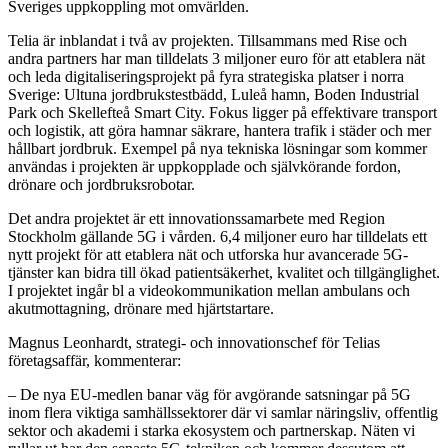
Sveriges uppkoppling mot omvärlden.
Telia är inblandat i två av projekten. Tillsammans med Rise och
andra partners har man tilldelats 3 miljoner euro för att etablera nät
och leda digitaliseringsprojekt på fyra strategiska platser i norra
Sverige: Ultuna jordbrukstestbädd, Luleå hamn, Boden Industrial
Park och Skellefteå Smart City. Fokus ligger på effektivare transport
och logistik, att göra hamnar säkrare, hantera trafik i städer och mer
hållbart jordbruk. Exempel på nya tekniska lösningar som kommer
användas i projekten är uppkopplade och självkörande fordon,
drönare och jordbruksrobotar.
Det andra projektet är ett innovationssamarbete med Region
Stockholm gällande 5G i vården. 6,4 miljoner euro har tilldelats ett
nytt projekt för att etablera nät och utforska hur avancerade 5G-
tjänster kan bidra till ökad patientsäkerhet, kvalitet och tillgänglighet.
I projektet ingår bl a videokommunikation mellan ambulans och
akutmottagning, drönare med hjärtstartare.
Magnus Leonhardt, strategi- och innovationschef för Telias
företagsaffär, kommenterar:
– De nya EU-medlen banar väg för avgörande satsningar på 5G
inom flera viktiga samhällssektorer där vi samlar näringsliv, offentlig
sektor och akademi i starka ekosystem och partnerskap. Näten vi