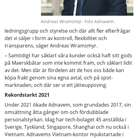
Andreas Wramsmyr. Foto Adnavem.
ledningsgrupp och styrelse och där allt fler efterfrågar
det vi säljer i form av kontroll, flexibilitet och
transparens, säger Andreas Wramsmyr.
– Samtidigt har såklart våra kunder också haft sitt gods
på Maerskbåtar som inte kommit fram, och såklart lidit
av det. Men där är fördelen att de hos oss både kan
köpa frakt genom sina egna avtal, och på spot-
marknaden, och där ser vi ett jätteuppsving.
Rekordstarkt 2021
Under 2021 ökade Adnavem, som grundades 2017, sin
omsättning åtta gånger om och fördubblade
personalstyrkan. Idag har tech-bolaget 45 anställda i
Sverige, Tyskland, Singapore, Shanghai och nu också i
Vietnam. Adnavems Vietnam-kontor mjukstartade i