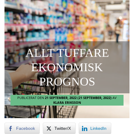
ALLT TUFFARE
EKONOMISK
PROGNOS
PUBLICERAT DEN
21 SEPTEMBER, 2022
(21 SEPTEMBER, 2022)
AV
KLARA ERIKSSON
Facebook
Twitter/X
LinkedIn