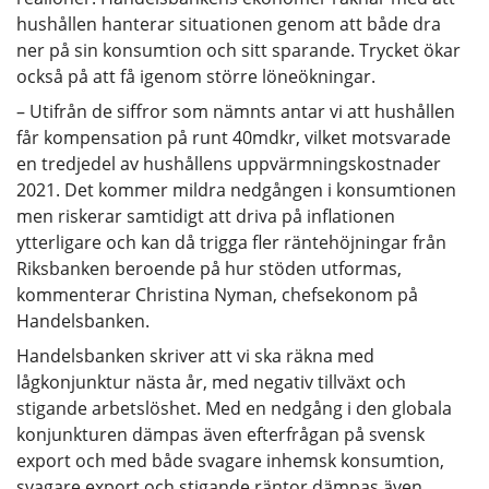
hushållen hanterar situationen genom att både dra
ner på sin konsumtion och sitt sparande. Trycket ökar
också på att få igenom större löneökningar.
– Utifrån de siffror som nämnts antar vi att hushållen
får kompensation på runt 40mdkr, vilket motsvarade
en tredjedel av hushållens uppvärmningskostnader
2021. Det kommer mildra nedgången i konsumtionen
men riskerar samtidigt att driva på inflationen
ytterligare och kan då trigga fler räntehöjningar från
Riksbanken beroende på hur stöden utformas,
kommenterar Christina Nyman, chefsekonom på
Handelsbanken.
Handelsbanken skriver att vi ska räkna med
lågkonjunktur nästa år, med negativ tillväxt och
stigande arbetslöshet. Med en nedgång i den globala
konjunkturen dämpas även efterfrågan på svensk
export och med både svagare inhemsk konsumtion,
svagare export och stigande räntor dämpas även