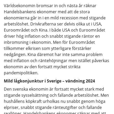
Världsekonomin bromsar in och nästa år räknar
Handelsbankens ekonomer med att de stora
ekonomierna går in i en mild recession med stigande
arbetslöshet. Drivkrafterna ser delvis olika ut i USA,
Euroområdet och Kina. I både USA och Euroområdet
driver hög inflation och snabbt stigande räntor en
inbromsning i ekonomin. Men för Euroområdet
tillkommer elkrisen som ytterligare förstärker
nedgången. Kina däremot har inte samma problem
med inflation och räntehöjningar men istället påverkas
ekonomin av den fortsatt mycket strikta
pandemipolitiken.
Mild lågkonjunktur i Sverige – vändning 2024
Den svenska ekonomin är fortsatt mycket stark med
stigande sysselsättning och fallande arbetslöshet. Men
hushållens köpkraft urholkas nu snabbt genom höga
elpriser, snabbt stigande ränteutgifter och fallande
reallöner. Handelsbankens ekonomer räknar med att