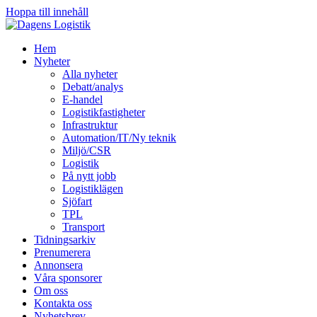
Hoppa till innehåll
Hem
Nyheter
Alla nyheter
Debatt/analys
E-handel
Logistikfastigheter
Infrastruktur
Automation/IT/Ny teknik
Miljö/CSR
Logistik
På nytt jobb
Logistiklägen
Sjöfart
TPL
Transport
Tidningsarkiv
Prenumerera
Annonsera
Våra sponsorer
Om oss
Kontakta oss
Nyhetsbrev