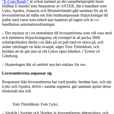
”E-Com Ready”
är också namnet på det samarbetsprojekt inom
Hållbar E-handel som finansieras av ASTER, där e-handlare som
Lyko, Apotea, Amazon och Blomsterlandet gått samman för att få
leverantörerna att ställa om från butiksanpassade förpackningar till
pallar med varor som enkelt kan hanteras på lagret och in i e-
handlarnas automationslösningar.
– Det mynnar ut i en instruktion till leverantörerna som vill vara med
och minimera förpackningarna; ett exempel är att packa 3000
schampoflaskor direkt i en låda på en pall med en skiva på, och
sedan ytterliagre en låda ovanpå, säger Tom Thörnblom, och
berättar att de gör just så vid Lykos egna fabriker, i Tyresö ch
Göteborg.
– Hanteringen blir så oerhört mycket enklare för oss.
Leverantörerna anpassar sig
Responsen från leverantörerna har varit positiv, berättar han, och när
Lyko och Apotea, delvis i samma segment, går samman spelar deras
önskemål stor roll.
Tom Thörnblom. Foto Lyko.
– Särskilt i Sverige och Norden är leverantörerna jättepositiva, och