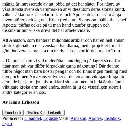
många är intresserade av att jobba på det här sättet. För några av
våra största svenska varumärken är vi dessutom deras största kund,
vilket såklart också spelar roll. Vi och Apotea delar också många
leverantörer, och jag och Erika (red anm: Svensson, hållbarhetschef
Apotea) träffas också på tu man hand utanför gruppen och
diskuterar hur vi ska driva det här arbete vidare.
Att Amazon, som hanterar miljontals artiklar och har en helt annan
storlek globalt än de svenska e-handlarna, med i projektet för att
göra inelveranserna ”e-com ready” är en stor fördel, menar Tom.
– De precis som vi vill underlätta hanteringen på lagret så därför
tittar man på: var tillför förpackningarna någonting? Där de inte
tillför något utan bara kostar pengar och tid finns ingen mening med
dem, och med Amazons volymer är det en ännu viktigare fråga för
dem, de har ju miljontals artiklar i sitt sortiment och då är det ännu
viktigare kroka arm med andra, sedan är ju de visserligen större i
andra kategorier än oss.
Av Klara Eriksson
Facebook
Twitter/X
LinkedIn
Publicerat i
E-handel
,
Logistik
Märkt
Amazon
,
Apotea
,
Instabox
,
Lyko