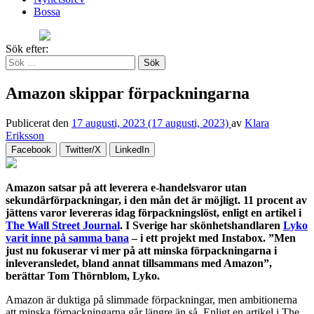
Bossa
Sök efter:
Amazon skippar förpackningarna
Publicerat den
17 augusti, 2023
(17 augusti, 2023)
av
Klara
Eriksson
Facebook
Twitter/X
LinkedIn
Amazon satsar på att leverera e-handelsvaror utan
sekundärförpackningar, i den mån det är möjligt. 11 procent av
jättens varor levereras idag förpackningslöst, enligt en artikel i
The Wall Street Journal
. I Sverige har skönhetshandlaren
Lyko
varit inne på samma bana
– i ett projekt med Instabox. ”Men
just nu fokuserar vi mer på att minska förpackningarna i
inleveransledet, bland annat tillsammans med Amazon”,
berättar Tom Thörnblom, Lyko.
Amazon är duktiga på slimmade förpackningar, men ambitionerna
att minska förpackningarna går längre än så. Enligt en artikel i The