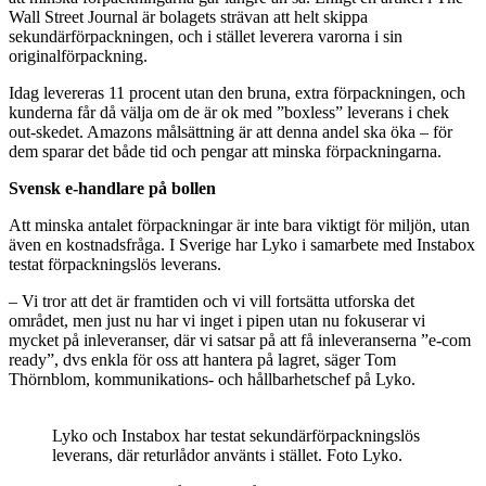
Wall Street Journal är bolagets strävan att helt skippa
sekundärförpackningen, och i stället leverera varorna i sin
originalförpackning.
Idag levereras 11 procent utan den bruna, extra förpackningen, och
kunderna får då välja om de är ok med ”boxless” leverans i chek
out-skedet. Amazons målsättning är att denna andel ska öka – för
dem sparar det både tid och pengar att minska förpackningarna.
Svensk e-handlare på bollen
Att minska antalet förpackningar är inte bara viktigt för miljön, utan
även en kostnadsfråga. I Sverige har Lyko i samarbete med Instabox
testat förpackningslös leverans.
– Vi tror att det är framtiden och vi vill fortsätta utforska det
området, men just nu har vi inget i pipen utan nu fokuserar vi
mycket på inleveranser, där vi satsar på att få inleveranserna ”e-com
ready”, dvs enkla för oss att hantera på lagret, säger Tom
Thörnblom, kommunikations- och hållbarhetschef på Lyko.
Lyko och Instabox har testat sekundärförpackningslös
leverans, där returlådor använts i stället. Foto Lyko.