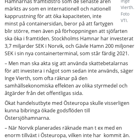
Hamnarnas framtidstro som de senaste åren
Inge
Vierth.
märkts av som en internationell och nationell
Foto
kapprustning för att öka kapaciteten, inte
VTI.
minst på containersidan, beror på att fartygen
blir större, men även på förhoppningen att sjöfarten
ska öka i framtiden. Stockholms Hamnar har investerat
3,7 miljarder SEK i Norvik, och Gävle Hamn 200 miljoner
SEK i sin nya containerterminal, som står färdig 2021.
– Men man ska akta sig att använda skattebetalarnas
för att investera i något som sedan inte används, säger
Inge Vierth, som ofta räknar på den
samhällsekonomiska effekten av olika styrmedel och
åtgärder från det offentligas sida.
Ökat handelsutbyte med Östeuropa skulle visserligen
kunna bibringa ökade godsflöden till
Östersjöhamnarna.
– När Norvik planerades räknade man t ex med en
enorm tillväxt i Östeuropa, vilken inte har kommit än.