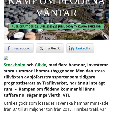
KAMP OM FLÖDENA
VÄNTAR
PUBLICERAT DEN
22 JUNI, 2020
(22 JUNI, 2020)
AV
KLARA ERIKSSON
Facebook
Twitter/X
LinkedIn
Stockholm
och
Gävle
, med flera hamnar, investerar
stora summor i hamnutbyggnader. Men den stora
tillväxten av sjöfartstransporter som tidigare
prognostiserats av Trafikverket, har ännu inte ägt
rum.
– Kampen om flödena kommer bli ännu
tuffare nu, säger Inge Vierth, VTI.
Utrikes gods som lossades i svenska hamnar minskade
från 87 till 81 miljoner ton från 2018. I inrikes trafik var