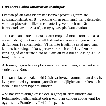
Utvärderar olika automationslösningar
I väntan på att satsa vidare har Bonver provat sig fram lite i
automationsfältet: en B+-packmaskin är på ingång, fler paternoster-
verk har plockats in liksom ett sorteringsverk, och man är
intresserade av att testa någon ny typ av plockautomation.
– Det är spännande att flera aktörer börjat gå mot automation as a
service, det gör det möjligt att testa automationslösningar och se hur
de fungerar i verksamheten. Vi har inte jättelånga avtal med våra
kunder, har många olika typer av varor och en del av dem är
känsliga, så det är inte alltid helt lätta att veta hur en lösning skulle
fungera för oss.
A-frames, någon typ av plockarmsrobot med mera, är sådant som
studeras av Bonver.
Det gamla lagret i kåken vid Gåshaga brygga kommer man dock ha
kvar, men med nya tomma ytor får man möjlighet att attrahera och
tacka ja till andra typer av kunder.
– Vi har varit väldigt kräsna och sagt nej till flera kunder, där
förhållandet mellan antalet ordrar och ytan kunden upptar varit för
ogynnsamt. Framöver vill vi ändra på det.