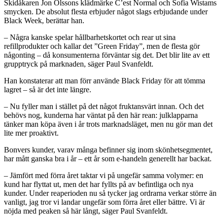
Skidåkaren Jon Olssons klädmärke C’est Normal och Sofia Wistams
smycken. De absolut flesta erbjuder något slags erbjudande under
Black Week, berättar han.
– Några kanske spelar hållbarhetskortet och rear ut sina
refillprodukter och kallar det ”Green Friday”, men de flesta gör
någonting – då konsumenterna förväntar sig det. Det blir lite av ett
grupptryck på marknaden, säger Paul Svanfeldt.
Han konstaterar att man förr använde Black Friday för att tömma
lagret – så är det inte längre.
– Nu fyller man i stället på det något fruktansvärt innan. Och det
behövs nog, kunderna har väntat på den här rean: julklapparna
tänker man köpa även i år trots marknadsläget, men nu gör man det
lite mer proaktivt.
Bonvers kunder, varav många befinner sig inom skönhetsegmentet,
har mått ganska bra i år – ett år som e-handeln generellt har backat.
– Jämfört med förra året taktar vi på ungefär samma volymer: en
kund har flyttat ut, men det har fyllts på av befintliga och nya
kunder. Under reaperioden nu så tycker jag ordrarna verkar större än
vanligt, jag tror vi landar ungefär som förra året eller bättre. Vi är
nöjda med peaken så här långt, säger Paul Svanfeldt.