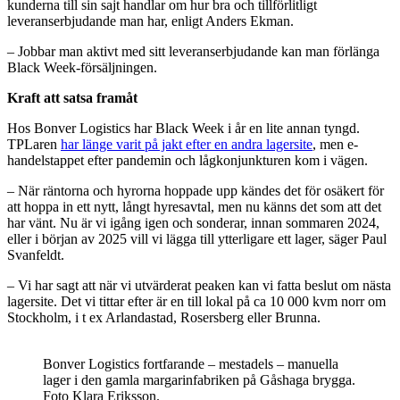
kunderna till sin sajt handlar om hur bra och tillförlitligt
leveranserbjudande man har, enligt Anders Ekman.
– Jobbar man aktivt med sitt leveranserbjudande kan man förlänga
Black Week-försäljningen.
Kraft att satsa framåt
Hos Bonver Logistics har Black Week i år en lite annan tyngd.
TPLaren
har länge varit på jakt efter en andra lagersite
, men e-
handelstappet efter pandemin och lågkonjunkturen kom i vägen.
– När räntorna och hyrorna hoppade upp kändes det för osäkert för
att hoppa in ett nytt, långt hyresavtal, men nu känns det som att det
har vänt. Nu är vi igång igen och sonderar, innan sommaren 2024,
eller i början av 2025 vill vi lägga till ytterligare ett lager, säger Paul
Svanfeldt.
– Vi har sagt att när vi utvärderat peaken kan vi fatta beslut om nästa
lagersite. Det vi tittar efter är en till lokal på ca 10 000 kvm norr om
Stockholm, i t ex Arlandastad, Rosersberg eller Brunna.
Bonver Logistics fortfarande – mestadels – manuella
lager i den gamla margarinfabriken på Gåshaga brygga.
Foto Klara Eriksson.