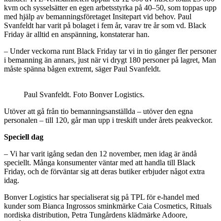
kvm och sysselsätter en egen arbetsstyrka på 40–50, som toppas upp
med hjälp av bemanningsföretaget Insitepart vid behov. Paul
Svanfeldt har varit på bolaget i fem år, varav tre år som vd. Black
Friday är alltid en anspänning, konstaterar han.
– Under veckorna runt Black Friday tar vi in tio gånger fler personer
i bemanning än annars, just när vi drygt 180 personer på lagret, Man
måste spänna bågen extremt, säger Paul Svanfeldt.
Paul Svanfeldt. Foto Bonver Logistics.
Utöver att gå från tio bemanningsanställda – utöver den egna
personalen – till 120, går man upp i treskift under årets peakveckor.
Speciell dag
– Vi har varit igång sedan den 12 november, men idag är ändå
speciellt. Många konsumenter väntar med att handla till Black
Friday, och de förväntar sig att deras butiker erbjuder något extra
idag.
Bonver Logistics har specialiserat sig på TPL för e-handel med
kunder som Bianca Ingrossos sminkmärke Caia Cosmetics, Rituals
nordiska distribution, Petra Tungårdens klädmärke Adoore,