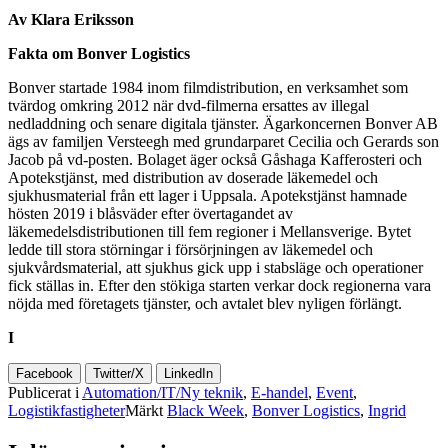
Av Klara Eriksson
Fakta om Bonver Logistics
Bonver startade 1984 inom filmdistribution, en verksamhet som
tvärdog omkring 2012 när dvd-filmerna ersattes av illegal
nedladdning och senare digitala tjänster. Ägarkoncernen Bonver AB
ägs av familjen Versteegh med grundarparet Cecilia och Gerards son
Jacob på vd-posten. Bolaget äger också Gåshaga Kafferosteri och
Apotekstjänst, med distribution av doserade läkemedel och
sjukhusmaterial från ett lager i Uppsala. Apotekstjänst hamnade
hösten 2019 i blåsväder efter övertagandet av
läkemedelsdistributionen till fem regioner i Mellansverige. Bytet
ledde till stora störningar i försörjningen av läkemedel och
sjukvårdsmaterial, att sjukhus gick upp i stabsläge och operationer
fick ställas in. Efter den stökiga starten verkar dock regionerna vara
nöjda med företagets tjänster, och avtalet blev nyligen förlängt.
I
Facebook
Twitter/X
LinkedIn
Publicerat i
Automation/IT/Ny teknik
,
E-handel
,
Event
,
Logistikfastigheter
Märkt
Black Week
,
Bonver Logistics
,
Ingrid