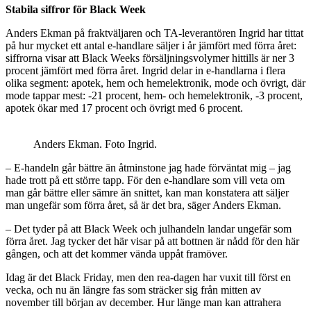
Stabila siffror för Black Week
Anders Ekman på fraktväljaren och TA-leverantören Ingrid har tittat
på hur mycket ett antal e-handlare säljer i år jämfört med förra året:
siffrorna visar att Black Weeks försäljningsvolymer hittills är ner 3
procent jämfört med förra året. Ingrid delar in e-handlarna i flera
olika segment: apotek, hem och hemelektronik, mode och övrigt, där
mode tappar mest: -21 procent, hem- och hemelektronik, -3 procent,
apotek ökar med 17 procent och övrigt med 6 procent.
Anders Ekman. Foto Ingrid.
– E-handeln går bättre än åtminstone jag hade förväntat mig – jag
hade trott på ett större tapp. För den e-handlare som vill veta om
man går bättre eller sämre än snittet, kan man konstatera att säljer
man ungefär som förra året, så är det bra, säger Anders Ekman.
– Det tyder på att Black Week och julhandeln landar ungefär som
förra året. Jag tycker det här visar på att bottnen är nådd för den här
gången, och att det kommer vända uppåt framöver.
Idag är det Black Friday, men den rea-dagen har vuxit till först en
vecka, och nu än längre fas som sträcker sig från mitten av
november till början av december. Hur länge man kan attrahera