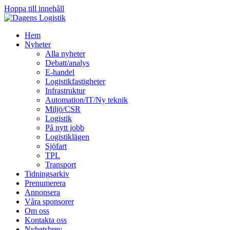
Hoppa till innehåll
Hem
Nyheter
Alla nyheter
Debatt/analys
E-handel
Logistikfastigheter
Infrastruktur
Automation/IT/Ny teknik
Miljö/CSR
Logistik
På nytt jobb
Logistiklägen
Sjöfart
TPL
Transport
Tidningsarkiv
Prenumerera
Annonsera
Våra sponsorer
Om oss
Kontakta oss
Nyhetsbrev