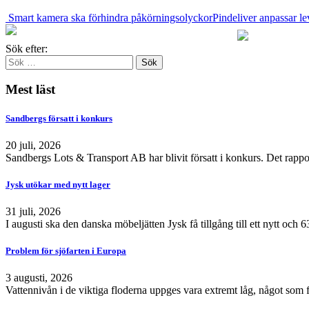
Smart kamera ska förhindra påkörningsolyckor
Pindeliver anpassar lev
Sök efter:
Mest läst
Sandbergs försatt i konkurs
20 juli, 2026
Sandbergs Lots & Transport AB har blivit försatt i konkurs. Det rappo
Jysk utökar med nytt lager
31 juli, 2026
I augusti ska den danska möbeljätten Jysk få tillgång till ett nytt och
Problem för sjöfarten i Europa
3 augusti, 2026
Vattennivån i de viktiga floderna uppges vara extremt låg, något som 