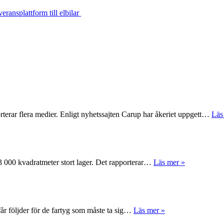
eransplattform till elbilar
rterar flera medier. Enligt nyhetssajten Carup har åkeriet uppgett…
Läs
 63 000 kvadratmeter stort lager. Det rapporterar…
Läs mer »
får följder för de fartyg som måste ta sig…
Läs mer »