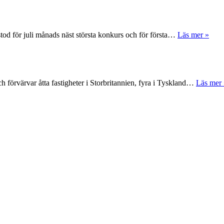
tod för juli månads näst största konkurs och för första…
Läs mer »
 förvärvar åtta fastigheter i Storbritannien, fyra i Tyskland…
Läs mer 