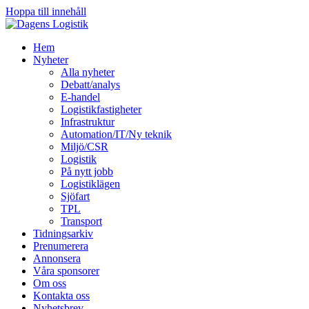
Hoppa till innehåll
Hem
Nyheter
Alla nyheter
Debatt/analys
E-handel
Logistikfastigheter
Infrastruktur
Automation/IT/Ny teknik
Miljö/CSR
Logistik
På nytt jobb
Logistiklägen
Sjöfart
TPL
Transport
Tidningsarkiv
Prenumerera
Annonsera
Våra sponsorer
Om oss
Kontakta oss
Nyhetsbrev