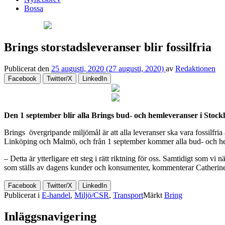
Bossa
Brings storstadsleveranser blir fossilfria
Publicerat den
25 augusti, 2020
(27 augusti, 2020)
av
Redaktionen
Facebook
Twitter/X
LinkedIn
Den 1 september blir alla Brings bud- och hemleveranser i Stock
Brings övergripande miljömål är att alla leveranser ska vara fossilfri
Linköping och Malmö, och från 1 september kommer alla bud- och heml
– Detta är ytterligare ett steg i rätt riktning för oss. Samtidigt som vi 
som ställs av dagens kunder och konsumenter, kommenterar Catherine 
Facebook
Twitter/X
LinkedIn
Publicerat i
E-handel
,
Miljö/CSR
,
Transport
Märkt
Bring
Inläggsnavigering