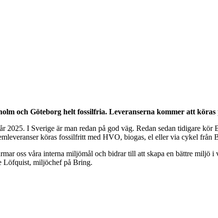
holm och Göteborg helt fossilfria. Leveranserna kommer att köras
a år 2025. I Sverige är man redan på god väg. Redan sedan tidigare kör 
everanser köras fossilfritt med HVO, biogas, el eller via cykel från 
närmar oss våra interna miljömål och bidrar till att skapa en bättre miljö i
Löfquist, miljöchef på Bring.