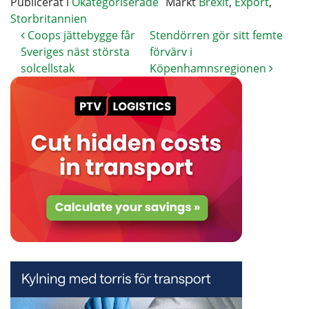
Publicerat i
Okategoriserade
Märkt
Brexit
,
Export
,
Storbritannien
Coops jättebygge får
Stendörren gör sitt femte
Sveriges näst största
förvärv i
solcellstak
Köpenhamnsregionen