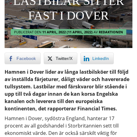
LASTBILAR SITTER
FAST I DOVER
PUBLICERAT DEN
11 APRIL, 2022
(11 APRIL, 2022)
AV
REDAKTIONEN
Facebook
Twitter/X
LinkedIn
Hamnen i Dover lider av långa lastbilsköer till följd
av inställda färjeturer, dåligt väder och havererade
tullsystem. Lastbilar med färskvaror blir stående i
upp till två dagar innan de kan korsa Engelska
kanalen och leverera till den europeiska
kontinenten, det rapporterar Financial Times.
Hamnen i Dover, sydöstra England, hanterar 17
procent av all godshandel i Storbritannien sett till
ekonomiskt värde. Den är också särskilt viktig för