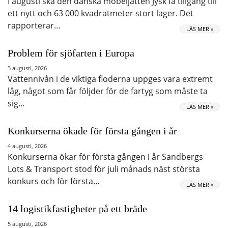
I augusti ska den danska möbeljätten Jysk få tillgång till
ett nytt och 63 000 kvadratmeter stort lager. Det
rapporterar…
LÄS MER »
Problem för sjöfarten i Europa
3 augusti, 2026
Vattennivån i de viktiga floderna uppges vara extremt
låg, något som får följder för de fartyg som måste ta
sig…
LÄS MER »
Konkurserna ökade för första gången i år
4 augusti, 2026
Konkurserna ökar för första gången i år Sandbergs
Lots & Transport stod för juli månads näst största
konkurs och för första…
LÄS MER »
14 logistikfastigheter på ett bräde
5 augusti, 2026