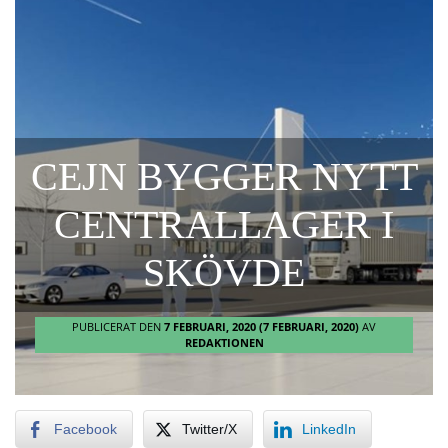
CEJN BYGGER NYTT
CENTRALLAGER I
SKÖVDE
PUBLICERAT DEN
7 FEBRUARI, 2020
(7 FEBRUARI, 2020)
AV
REDAKTIONEN
Facebook
Twitter/X
LinkedIn