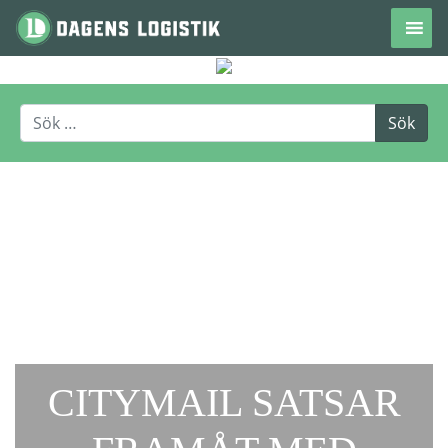
Hoppa till innehåll
CITYMAIL SATSAR