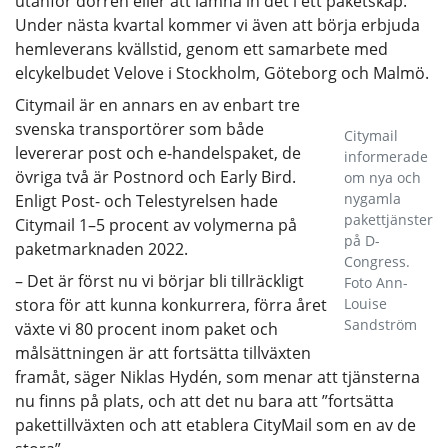
utanför dörren eller att lämna in det i ett paketskåp.
Under nästa kvartal kommer vi även att börja erbjuda
hemleverans kvällstid, genom ett samarbete med
elcykelbudet Velove i Stockholm, Göteborg och Malmö.
Citymail är en annars en av enbart tre
svenska transportörer som både
Citymail
levererar post och e-handelspaket, de
informerade
övriga två är Postnord och Early Bird.
om nya och
nygamla
Enligt Post- och Telestyrelsen hade
pakettjänster
Citymail 1–5 procent av volymerna på
på D-
paketmarknaden 2022.
Congress.
– Det är först nu vi börjar bli tillräckligt
Foto Ann-
stora för att kunna konkurrera, förra året
Louise
Sandström
växte vi 80 procent inom paket och
målsättningen är att fortsätta tillväxten
framåt, säger Niklas Hydén, som menar att tjänsterna
nu finns på plats, och att det nu bara att ”fortsätta
pakettillväxten och att etablera CityMail som en av de