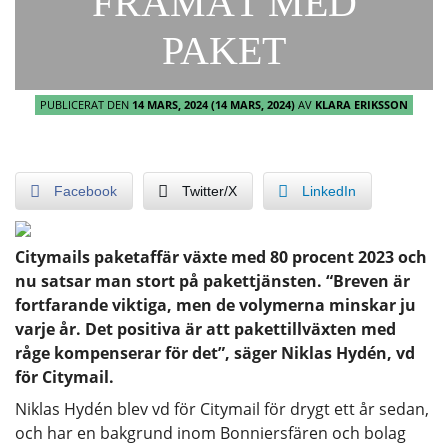
FRAMÅT MED
PAKET
PUBLICERAT DEN
14 MARS, 2024
(14 MARS, 2024)
AV
KLARA ERIKSSON
Facebook
Twitter/X
LinkedIn
Citymails paketaffär växte med 80 procent 2023 och
nu satsar man stort på pakettjänsten. “Breven är
fortfarande viktiga, men de volymerna minskar ju
varje år. Det positiva är att pakettillväxten med
råge kompenserar för det”, säger Niklas Hydén, vd
för Citymail.
Niklas Hydén blev vd för Citymail för drygt ett år sedan,
och har en bakgrund inom Bonniersfären och bolag