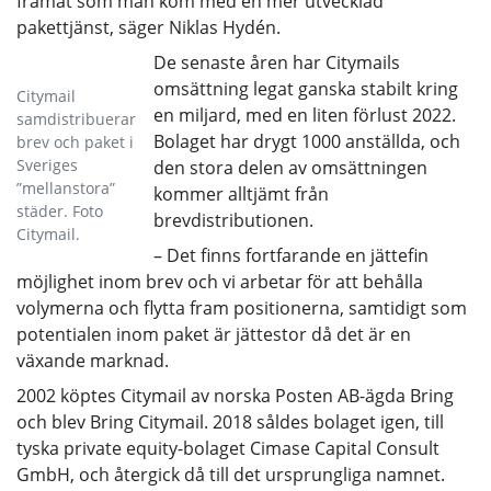
framåt som man kom med en mer utvecklad
pakettjänst, säger Niklas Hydén.
De senaste åren har Citymails
omsättning legat ganska stabilt kring
Citymail
en miljard, med en liten förlust 2022.
samdistribuerar
Bolaget har drygt 1000 anställda, och
brev och paket i
Sveriges
den stora delen av omsättningen
”mellanstora”
kommer alltjämt från
städer. Foto
brevdistributionen.
Citymail.
– Det finns fortfarande en jättefin
möjlighet inom brev och vi arbetar för att behålla
volymerna och flytta fram positionerna, samtidigt som
potentialen inom paket är jättestor då det är en
växande marknad.
2002 köptes Citymail av norska Posten AB-ägda Bring
och blev Bring Citymail. 2018 såldes bolaget igen, till
tyska private equity-bolaget Cimase Capital Consult
GmbH, och återgick då till det ursprungliga namnet.