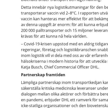
Detta innebär nya logistikutmaningar för den be
transporterar vaccin vid 2–8°C. I rapporten ut
vaccin kan hanteras mer effektivt för att bekäm
av denna uppgift är enorm: för att kunna erbjuda
200 000 palltransporter och 15 miljoner leveran
krävas för att kunna nå hela världen.
– Covid-19-krisen uppstod med en aldrig tidiga
regeringar, företag och logistikbranschen snab
inom logistik vill vi dela med oss av vår erfare
hälsokriserna i modern historia för att utveckla
Katja Busch, Chief Commercial Officer DHL.
Partnerskap framtiden
Lämpliga partnerskap inom transportkedjan kan s
säkerställa kritiska medicinska leveranser unde
dialogen mellan olika aktörer och förbättra be
en pandemi, erbjuder DHL ett ramverk för samar
icke-statliga organisationer och den biovetenskap