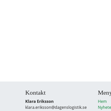
Kontakt
Men
Klara Eriksson
Hem
klara.eriksson@dagenslogistik.se
Nyhete