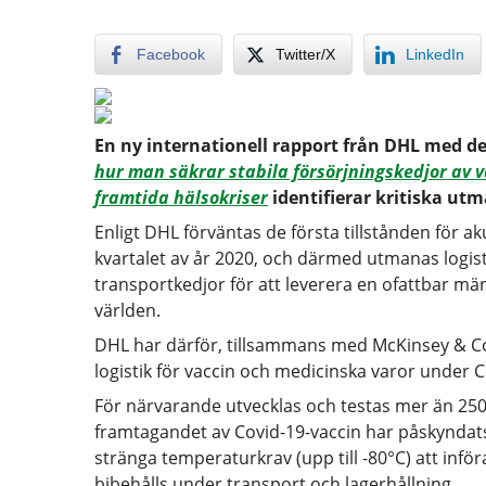
Facebook
Twitter/X
LinkedIn
En ny internationell rapport från DHL med de
hur man säkrar stabila försörjningskedjor av 
framtida hälsokriser
identifierar kritiska utm
Enligt DHL förväntas de första tillstånden för a
kvartalet av år 2020, och därmed utmanas logist
transportkedjor för att leverera en ofattbar m
världen.
DHL har därför, tillsammans med McKinsey & Co
logistik för vaccin och medicinska varor under C
För närvarande utvecklas och testas mer än 250 
framtagandet av Covid-19-vaccin har påskyndat
stränga temperaturkrav (upp till -80°C) att införa
bibehålls under transport och lagerhållning.