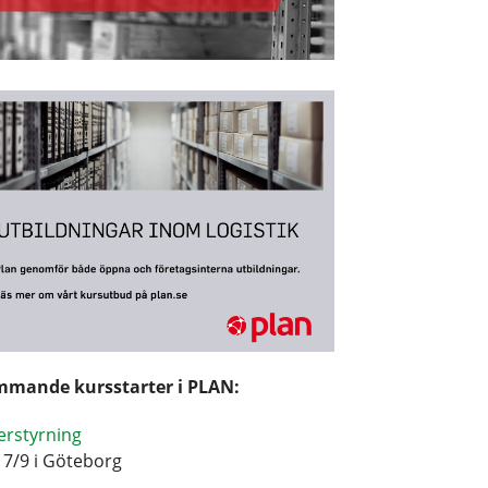
mande kursstarter i PLAN:
erstyrning
17/9 i Göteborg