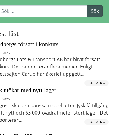
st läst
dbergs försatt i konkurs
i, 2026
dbergs Lots & Transport AB har blivit försatt i
kurs. Det rapporterar flera medier. Enligt
etssajten Carup har åkeriet uppgett…
LÄS MER »
k utökar med nytt lager
i, 2026
ugusti ska den danska möbeljätten Jysk få tillgång
 ett nytt och 63 000 kvadratmeter stort lager. Det
porterar…
LÄS MER »