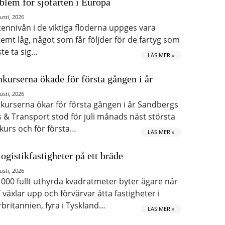
blem för sjöfarten i Europa
usti, 2026
tennivån i de viktiga floderna uppges vara
remt låg, något som får följder för de fartyg som
te ta sig…
LÄS MER »
kurserna ökade för första gången i år
usti, 2026
kurserna ökar för första gången i år Sandbergs
s & Transport stod för juli månads näst största
kurs och för första…
LÄS MER »
logistikfastigheter på ett bräde
usti, 2026
 000 fullt uthyrda kvadratmeter byter ägare när
 växlar upp och förvärvar åtta fastigheter i
rbritannien, fyra i Tyskland…
LÄS MER »