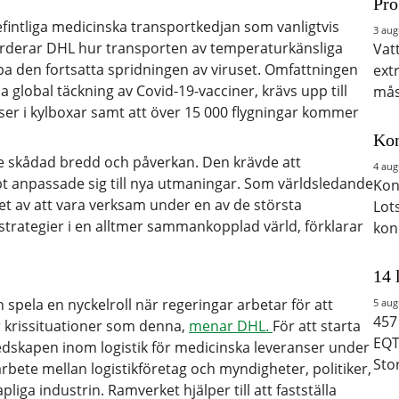
Pro
fintliga medicinska transportkedjan som vanligtvis
3 aug
värderar DHL hur transporten av temperaturkänsliga
Vat
pa den fortsatta spridningen av viruset. Omfattningen
ext
 global täckning av Covid-19-vacciner, krävs upp till
mås
ser i kylboxar samt att över 15 000 flygningar kommer
Kon
re skådad bredd och påverkan. Den krävde att
4 aug
bt anpassade sig till nya utmaningar. Som världsledande
Kon
nhet av att vara verksam under en av de största
Lot
 strategier i en alltmer sammankopplad värld, förklarar
kon
14 
pela en nyckelroll när regeringar arbetar för att
5 aug
457
r krissituationer som denna,
menar DHL.
För att starta
EQT
redskapen inom logistik för medicinska leveranser under
Sto
bete mellan logistikföretag och myndigheter, politiker,
liga industrin. Ramverket hjälper till att fastställa