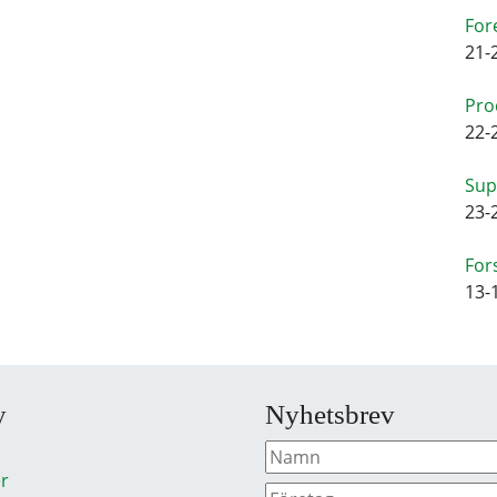
For
21-
Pro
22-
Sup
23-
For
13-
y
Nyhetsbrev
r