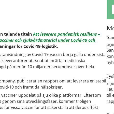
Me
n talande titeln
Att leverera pandemisk resiliens –
San
vacciner och sjukvårdmaterial under Covid-19 och
20 jul
aningar för Covid-19-logistik.
San
kutanvändning av Covid-19-vaccin börja gälla under sista
kon
ikleverantörer att snabbt inrätta medicinska
nyh
ängd på mer än 10 miljarder serumdoser över hela
Jys
mpany, publicerat en rapport om att leverera en stabil
31 jul
ovid-19 och framtida hälsokriser.
I a
till
vacciner uppdelat på sju olika plattformar. Eftersom
rap
s genom sina utvecklingsfaser, kommer troligen
s för vissa vaccin för att säkerställa att deras effekt