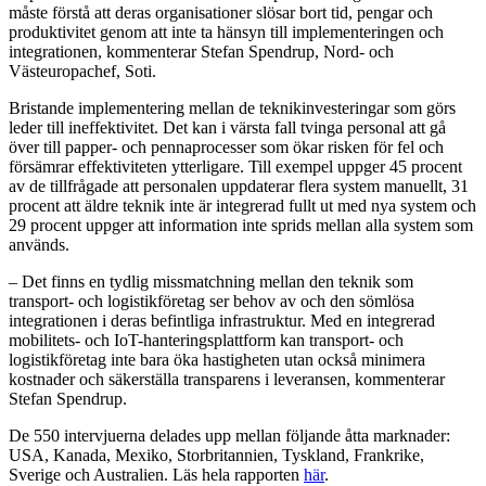
måste förstå att deras organisationer slösar bort tid, pengar och
produktivitet genom att inte ta hänsyn till implementeringen och
integrationen, kommenterar Stefan Spendrup, Nord- och
Västeuropachef, Soti.
Bristande implementering mellan de teknikinvesteringar som görs
leder till ineffektivitet. Det kan i värsta fall tvinga personal att gå
över till papper- och pennaprocesser som ökar risken för fel och
försämrar effektiviteten ytterligare. Till exempel uppger 45 procent
av de tillfrågade att personalen uppdaterar flera system manuellt, 31
procent att äldre teknik inte är integrerad fullt ut med nya system och
29 procent uppger att information inte sprids mellan alla system som
används.
– Det finns en tydlig missmatchning mellan den teknik som
transport- och logistikföretag ser behov av och den sömlösa
integrationen i deras befintliga infrastruktur. Med en integrerad
mobilitets- och IoT-hanteringsplattform kan transport- och
logistikföretag inte bara öka hastigheten utan också minimera
kostnader och säkerställa transparens i leveransen, kommenterar
Stefan Spendrup.
De 550 intervjuerna delades upp mellan följande åtta marknader:
USA, Kanada, Mexiko, Storbritannien, Tyskland, Frankrike,
Sverige och Australien. Läs hela rapporten
här
.