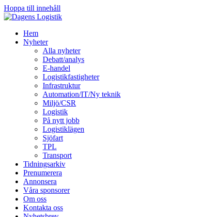
Hoppa till innehåll
Hem
Nyheter
Alla nyheter
Debatt/analys
E-handel
Logistikfastigheter
Infrastruktur
Automation/IT/Ny teknik
Miljö/CSR
Logistik
På nytt jobb
Logistiklägen
Sjöfart
TPL
Transport
Tidningsarkiv
Prenumerera
Annonsera
Våra sponsorer
Om oss
Kontakta oss
Nyhetsbrev