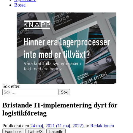
Bossa
Sök efter:
Bristande IT-implementering dyrt för
logistikföretag
Publicerat den
24 maj, 2021
(11 maj, 2022)
av
Redaktionen
Facebook
Twitter/X
LinkedIn