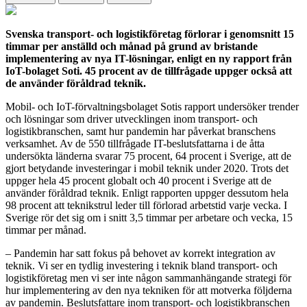
Svenska transport- och logistikföretag förlorar i genomsnitt 15
timmar per anställd och månad på grund av bristande
implementering av nya IT-lösningar, enligt en ny rapport från
IoT-bolaget Soti. 45 procent av de tillfrågade uppger också att
de använder föråldrad teknik.
Mobil- och IoT-förvaltningsbolaget Sotis rapport undersöker trender
och lösningar som driver utvecklingen inom transport- och
logistikbranschen, samt hur pandemin har påverkat branschens
verksamhet. Av de 550 tillfrågade IT-beslutsfattarna i de åtta
undersökta länderna svarar 75 procent, 64 procent i Sverige, att de
gjort betydande investeringar i mobil teknik under 2020. Trots det
uppger hela 45 procent globalt och 40 procent i Sverige att de
använder föråldrad teknik. Enligt rapporten uppger dessutom hela
98 procent att teknikstrul leder till förlorad arbetstid varje vecka. I
Sverige rör det sig om i snitt 3,5 timmar per arbetare och vecka, 15
timmar per månad.
– Pandemin har satt fokus på behovet av korrekt integration av
teknik. Vi ser en tydlig investering i teknik bland transport- och
logistikföretag men vi ser inte någon sammanhängande strategi för
hur implementering av den nya tekniken för att motverka följderna
av pandemin. Beslutsfattare inom transport- och logistikbranschen