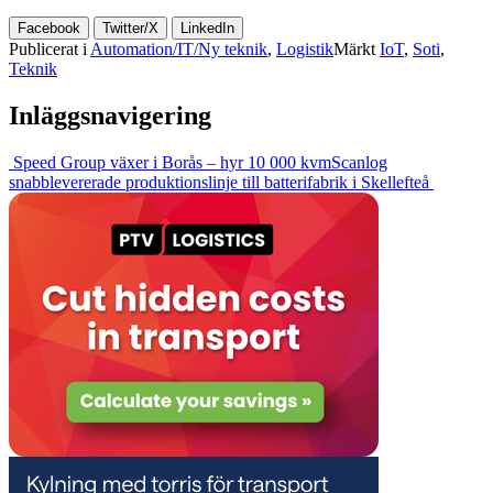
Facebook
Twitter/X
LinkedIn
Publicerat i
Automation/IT/Ny teknik
,
Logistik
Märkt
IoT
,
Soti
,
Teknik
Inläggsnavigering
Speed Group växer i Borås – hyr 10 000 kvm
Scanlog
snabblevererade produktionslinje till batterifabrik i Skellefteå