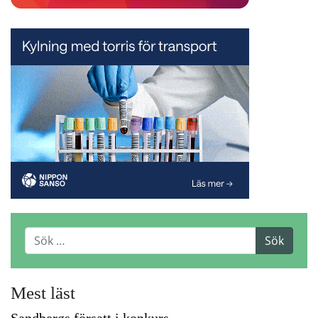
Mest läst
Sandbergs försatt i konkurs