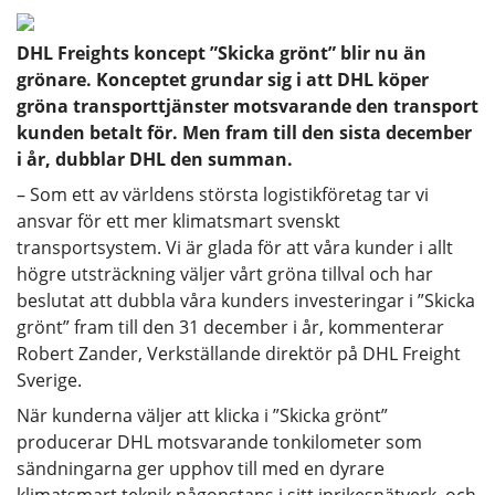
DHL Freights koncept ”Skicka grönt” blir nu än
grönare. Konceptet grundar sig i att DHL köper
gröna transporttjänster motsvarande den transport
kunden betalt för. Men fram till den sista december
i år, dubblar DHL den summan.
– Som ett av världens största logistikföretag tar vi
ansvar för ett mer klimatsmart svenskt
transportsystem. Vi är glada för att våra kunder i allt
högre utsträckning väljer vårt gröna tillval och har
beslutat att dubbla våra kunders investeringar i ”Skicka
grönt” fram till den 31 december i år, kommenterar
Robert Zander, Verkställande direktör på DHL Freight
Sverige.
När kunderna väljer att klicka i ”Skicka grönt”
producerar DHL motsvarande tonkilometer som
sändningarna ger upphov till med en dyrare
klimatsmart teknik någonstans i sitt inrikesnätverk, och