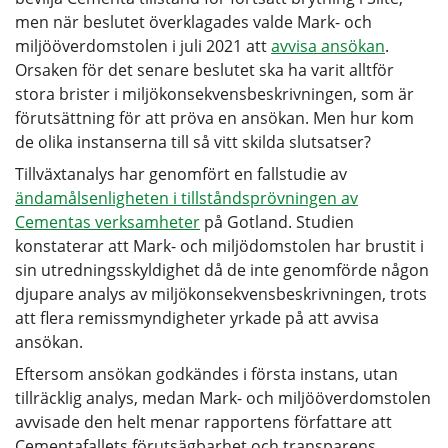
men när beslutet överklagades valde Mark- och
miljööverdomstolen i juli 2021 att
avvisa ansökan
.
Orsaken för det senare beslutet ska ha varit alltför
stora brister i miljökonsekvensbeskrivningen, som är
förutsättning för att pröva en ansökan. Men hur kom
de olika instanserna till så vitt skilda slutsatser?
Tillväxtanalys har genomfört en fallstudie av
ändamålsenligheten i tillståndsprövningen av
Cementas verksamheter
på Gotland. Studien
konstaterar att Mark- och miljödomstolen har brustit i
sin utredningsskyldighet då de inte genomförde någon
djupare analys av miljökonsekvensbeskrivningen, trots
att flera remissmyndigheter yrkade på att avvisa
ansökan.
Eftersom ansökan godkändes i första instans, utan
tillräcklig analys, medan Mark- och miljööverdomstolen
avvisade den helt menar rapportens författare att
Cementafallets förutsägbarhet och transparens