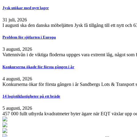
Jysk utökar med nytt lager
31 juli, 2026
I augusti ska den danska möbeljätten Jysk få tillgång till ett nytt och
Problem för sjöfarten i Europa
3 augusti, 2026
Vattennivån i de viktiga floderna uppges vara extremt låg, något som 
Konkurserna ökade för första gången i år
4 augusti, 2026
Konkurserna ökar för första gången i år Sandbergs Lots & Transport s
14 logistikfastigheter på ett bräde
5 augusti, 2026
457 000 fullt uthyrda kvadratmeter byter ägare när EQT växlar upp och