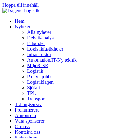
Hoppa till innehåll
Hem
Nyheter
Alla nyheter
Debatt/analys
E-handel
Logistikfastigheter
Infrastruktur
Automation/IT/Ny teknik
Miljö/CSR
Logistik
På nytt jobb
Logistiklägen
Sjöfart
TPL
Transport
Tidningsarkiv
Prenumerera
Annonsera
Våra sponsorer
Om oss
Kontakta oss
Nyhetsbrev