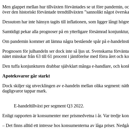
Men glappet mellan hur tillväxten förväntades se ut före pandemin, oc
över den historiskt förväntade trendtillväxten ”sannolikt något översk
Dessutom har inte hänsyn tagits till inflationen, som ligger långt högr
Samtidigt pekar alla prognoser på en ytterligare försämrad konjunktur
Om pandemin kommer att lämna några bestående spår på e-handelnstillväx
Prognosen för julhandeln ser dock inte så ljus ut. Svenskarna förvänt
nätet minskar från 63 till 61 procent i jämförelse med förra året och 
Den tuffa konjunkturen drabbar självklart många e-handlare, och kon
Apoteksvaror går starkt
Dock skiljer sig utvecklingen av e-handeln mellan olika segment: näth
dagligvaror tappar mark.
E-handeltillväxt per segment Q3 2022.
Enligt rapporten är konsumenter mer prismedvetna i år. Var tredje kons
– Det finns alltid ett intresse hos konsumenterna av låga priser. Nedgån