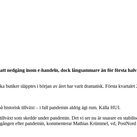
tsatt nedgång inom e-handeln, dock långsammare än för första halv
iska butiker släpptes i början av året har varit dramatisk. Första kvarta
 historisk tillväxt – i fall pandemin aldrig ägt rum. Källa HUI.
illväxt som skedde under pandemin. Det vi ser nu är snarare en stabilis
s nedgången efter pandemin, kommenterar Mathias Krümmel, vd, PostNord 