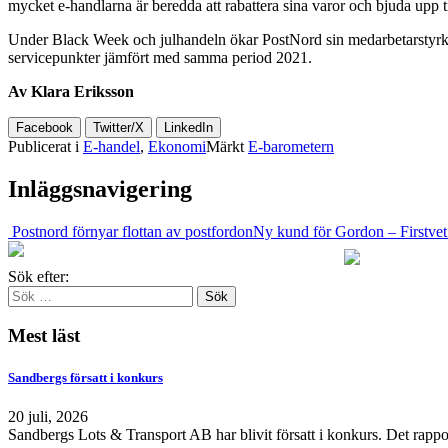
mycket e-handlarna är beredda att rabattera sina varor och bjuda upp t
Under Black Week och julhandeln ökar PostNord sin medarbetarstyrka. 
servicepunkter jämfört med samma period 2021.
Av Klara Eriksson
Facebook
Twitter/X
LinkedIn
Publicerat i
E-handel
,
Ekonomi
Märkt
E-barometern
Inläggsnavigering
Postnord förnyar flottan av postfordon
Ny kund för Gordon – Firstve
Sök efter:
Mest läst
Sandbergs försatt i konkurs
20 juli, 2026
Sandbergs Lots & Transport AB har blivit försatt i konkurs. Det rappo