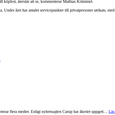
ill köpfest, återstår att se, kommenterar Mathias Krümmel.
Under året har antalet servicepunkter till privatpersoner utökats, med
t
rterar flera medier. Enligt nyhetssajten Carup har åkeriet uppgett…
Läs