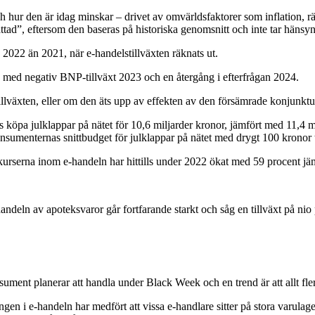
h hur den är idag minskar – drivet av omvärldsfaktorer som inflation, r
attad”, eftersom den baseras på historiska genomsnitt och inte tar hänsy
e 2022 än 2021, när e-handelstillväxten räknats ut.
, med negativ BNP-tillväxt 2023 och en återgång i efterfrågan 2024.
ten, eller om den äts upp av effekten av den försämrade konjunkturen, åt
as köpa julklappar på nätet för 10,6 miljarder kronor, jämfört med 11,
konsumenternas snittbudget för julklappar på nätet med drygt 100 kronor 
kurserna inom e-handeln har hittills under 2022 ökat med 59 procent j
andeln av apoteksvaror går fortfarande starkt och såg en tillväxt på ni
ument planerar att handla under Black Week och en trend är att allt fler
gen i e-handeln har medfört att vissa e-handlare sitter på stora varulage