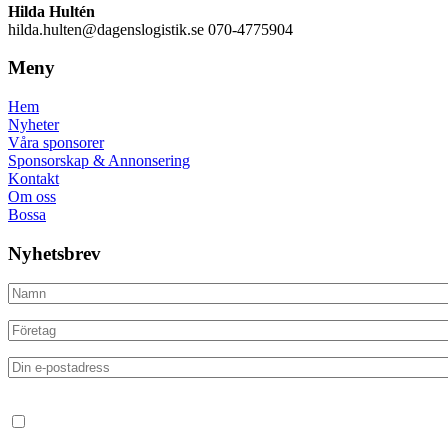
Hilda Hultén
hilda.hulten@dagenslogistik.se 070-4775904
Meny
Hem
Nyheter
Våra sponsorer
Sponsorskap & Annonsering
Kontakt
Om oss
Bossa
Nyhetsbrev