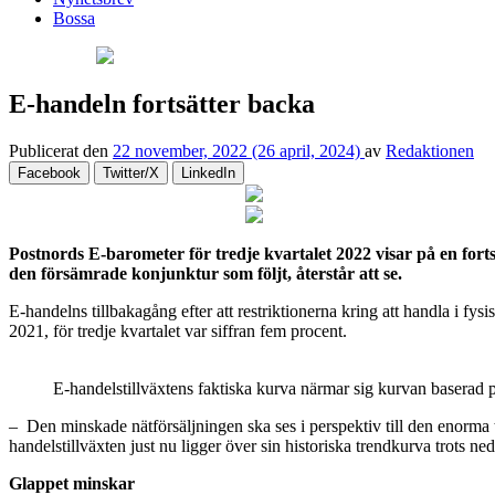
Bossa
E-handeln fortsätter backa
Publicerat den
22 november, 2022
(26 april, 2024)
av
Redaktionen
Facebook
Twitter/X
LinkedIn
Postnords E-barometer för tredje kvartalet 2022 visar på en for
den försämrade konjunktur som följt, återstår att se.
E-handelns tillbakagång efter att restriktionerna kring att handla i fys
2021, för tredje kvartalet var siffran fem procent.
E-handelstillväxtens faktiska kurva närmar sig kurvan baserad på
– Den minskade nätförsäljningen ska ses i perspektiv till den enorma t
handelstillväxten just nu ligger över sin historiska trendkurva trot
Glappet minskar