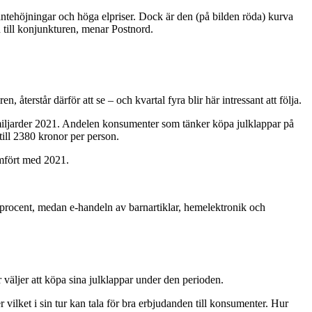
äntehöjningar och höga elpriser. Dock är den (på bilden röda) kurva
n till konjunkturen, menar Postnord.
erstår därför att se – och kvartal fyra blir här intressant att följa.
4 miljarder 2021. Andelen konsumenter som tänker köpa julklappar på
till 2380 kronor per person.
ämfört med 2021.
o procent, medan e-handeln av barnartiklar, hemelektronik och
 väljer att köpa sina julklappar under den perioden.
r vilket i sin tur kan tala för bra erbjudanden till konsumenter. Hur