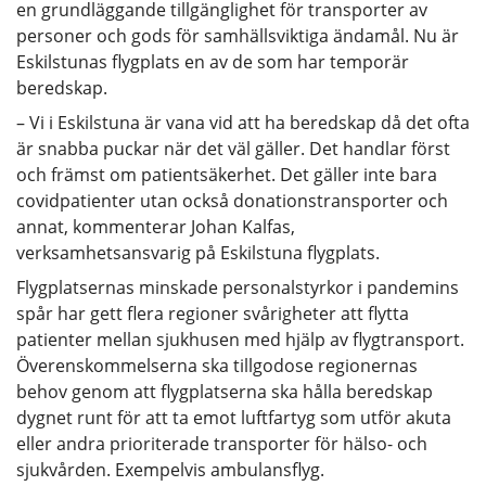
en grundläggande tillgänglighet för transporter av
personer och gods för samhällsviktiga ändamål. Nu är
Eskilstunas flygplats en av de som har temporär
beredskap.
– Vi i Eskilstuna är vana vid att ha beredskap då det ofta
är snabba puckar när det väl gäller. Det handlar först
och främst om patientsäkerhet. Det gäller inte bara
covidpatienter utan också donationstransporter och
annat, kommenterar Johan Kalfas,
verksamhetsansvarig på Eskilstuna flygplats.
Flygplatsernas minskade personalstyrkor i pandemins
spår har gett flera regioner svårigheter att flytta
patienter mellan sjukhusen med hjälp av flygtransport.
Överenskommelserna ska tillgodose regionernas
behov genom att flygplatserna ska hålla beredskap
dygnet runt för att ta emot luftfartyg som utför akuta
eller andra prioriterade transporter för hälso- och
sjukvården. Exempelvis ambulansflyg.