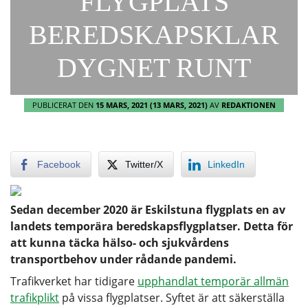
FLYGPLATS
BEREDSKAPSKLAR
DYGNET RUNT
PUBLICERAT DEN
15 MARS, 2021
(13 MARS, 2021)
AV
REDAKTIONEN
Facebook
Twitter/X
LinkedIn
Sedan december 2020 är Eskilstuna flygplats en av
landets temporära beredskapsflygplatser. Detta för
att kunna täcka hälso- och sjukvårdens
transportbehov under rådande pandemi.
Trafikverket har tidigare
upphandlat temporär allmän
trafikplikt
på vissa flygplatser. Syftet är att säkerställa