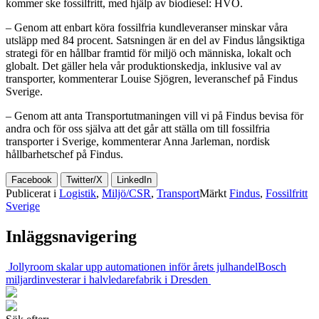
kommer ske fossilfritt, med hjälp av biodiesel: HVO.
– Genom att enbart köra fossilfria kundleveranser minskar våra
utsläpp med 84 procent. Satsningen är en del av Findus långsiktiga
strategi för en hållbar framtid för miljö och människa, lokalt och
globalt. Det gäller hela vår produktionskedja, inklusive val av
transporter, kommenterar Louise Sjögren, leveranschef på Findus
Sverige.
– Genom att anta Transportutmaningen vill vi på Findus bevisa för
andra och för oss själva att det går att ställa om till fossilfria
transporter i Sverige, kommenterar Anna Jarleman, nordisk
hållbarhetschef på Findus.
Facebook
Twitter/X
LinkedIn
Publicerat i
Logistik
,
Miljö/CSR
,
Transport
Märkt
Findus
,
Fossilfritt
Sverige
Inläggsnavigering
Jollyroom skalar upp automationen inför årets julhandel
Bosch
miljardinvesterar i halvledarefabrik i Dresden