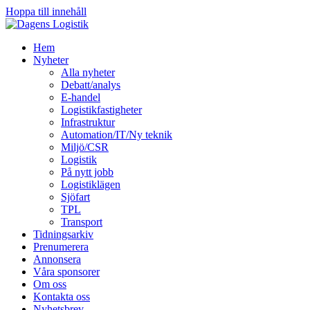
Hoppa till innehåll
Hem
Nyheter
Alla nyheter
Debatt/analys
E-handel
Logistikfastigheter
Infrastruktur
Automation/IT/Ny teknik
Miljö/CSR
Logistik
På nytt jobb
Logistiklägen
Sjöfart
TPL
Transport
Tidningsarkiv
Prenumerera
Annonsera
Våra sponsorer
Om oss
Kontakta oss
Nyhetsbrev