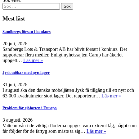
Sök efter:
Mest läst
Sandbergs försatt i konkurs
20 juli, 2026
Sandbergs Lots & Transport AB har blivit försatt i konkurs. Det
rapporterar flera medier. Enligt nyhetssajten Carup har åkeriet
uppgett…
Läs mer »
Jysk utökar med nytt lager
31 juli, 2026
I augusti ska den danska möbeljätten Jysk få tillgång till ett nytt och
63 000 kvadratmeter stort lager. Det rapporterar…
Läs mer »
Problem för sjöfarten i Europa
3 augusti, 2026
Vattennivån i de viktiga floderna uppges vara extremt låg, något som
får följder för de fartyg som måste ta sig…
Läs mer »