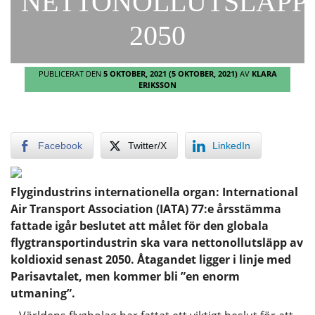
NETTONOLLUTSLÄPP
2050
PUBLICERAT DEN
5 OKTOBER, 2021
(5 OKTOBER, 2021)
AV
KLARA
ERIKSSON
Facebook
Twitter/X
LinkedIn
Flygindustrins internationella organ: International
Air Transport Association (IATA) 77:e årsstämma
fattade igår beslutet att målet för den globala
flygtransportindustrin ska vara nettonollutsläpp av
koldioxid senast 2050. Åtagandet ligger i linje med
Parisavtalet, men kommer bli ”en enorm
utmaning”.