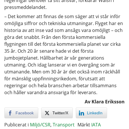
regeringar behöver ta sitt ansvar, förklarar Walsh i
pressmeddelandet.
– Det kommer att finnas de som säger att vi står inför
omöjliga siffror och tekniska utmaningar. Flyget har en
historia av att inse vad som ansågs vara omöjligt – och
göra det snabbt. Från den första kommersiella
flygningen till det första kommersiella planet var cirka
35 år. Och 20 år senare hade vi det första
jumbojetplanet. Hållbarhet är vår generations
utmaning. Och idag lanserar vi en övergång som är
utmanande. Men om 30 år är det också inom räckhåll
för mänsklig uppfinningsrikedom, förutsatt att
regeringar och hela branschen arbetar tillsammans
och håller varandra ansvariga för leverans.
Av Klara Eriksson
Facebook
Twitter/X
LinkedIn
Publicerat i
Miljö/CSR
,
Transport
Märkt
IATA