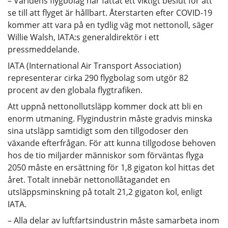
– Världens flygbolag har fattat ett viktigt beslut för att
se till att flyget är hållbart. Återstarten efter COVID-19
kommer att vara på en tydlig väg mot nettonoll, säger
Willie Walsh, IATA:s generaldirektör i ett
pressmeddelande.
IATA (International Air Transport Association)
representerar cirka 290 flygbolag som utgör 82
procent av den globala flygtrafiken.
Att uppnå nettonollutsläpp kommer dock att bli en
enorm utmaning. Flygindustrin måste gradvis minska
sina utsläpp samtidigt som den tillgodoser den
växande efterfrågan. För att kunna tillgodose behoven
hos de tio miljarder människor som förväntas flyga
2050 måste en ersättning för 1,8 gigaton kol hittas det
året. Totalt innebär nettonollåtagandet en
utsläppsminskning på totalt 21,2 gigaton kol, enligt
IATA.
– Alla delar av luftfartsindustrin måste samarbeta inom