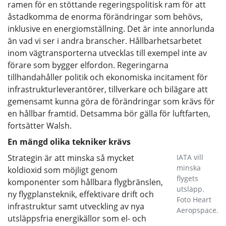
ramen för en stöttande regeringspolitisk ram för att
åstadkomma de enorma förändringar som behövs,
inklusive en energiomställning. Det är inte annorlunda
än vad vi ser i andra branscher. Hållbarhetsarbetet
inom vägtransporterna utvecklas till exempel inte av
förare som bygger elfordon. Regeringarna
tillhandahåller politik och ekonomiska incitament för
infrastrukturleverantörer, tillverkare och bilägare att
gemensamt kunna göra de förändringar som krävs för
en hållbar framtid. Detsamma bör gälla för luftfarten,
fortsätter Walsh.
En mängd olika tekniker krävs
Strategin är att minska så mycket
IATA vill
minska
koldioxid som möjligt genom
flygets
komponenter som hållbara flygbränslen,
utsläpp.
ny flygplansteknik, effektivare drift och
Foto Heart
infrastruktur samt utveckling av nya
Aeropspace.
utsläppsfria energikällor som el- och