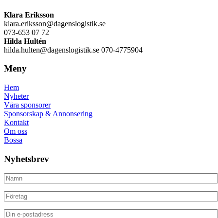
Klara Eriksson
klara.eriksson@dagenslogistik.se
073-653 07 72
Hilda Hultén
hilda.hulten@dagenslogistik.se 070-4775904
Meny
Hem
Nyheter
Våra sponsorer
Sponsorskap & Annonsering
Kontakt
Om oss
Bossa
Nyhetsbrev