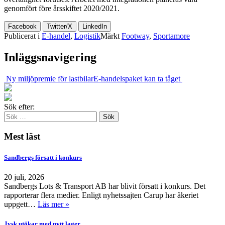
genomfört före årsskiftet 2020/2021.
Facebook
Twitter/X
LinkedIn
Publicerat i
E-handel
,
Logistik
Märkt
Footway
,
Sportamore
Inläggsnavigering
Ny miljöpremie för lastbilar
E-handelspaket kan ta tåget
Sök efter:
Mest läst
Sandbergs försatt i konkurs
20 juli, 2026
Sandbergs Lots & Transport AB har blivit försatt i konkurs. Det
rapporterar flera medier. Enligt nyhetssajten Carup har åkeriet
uppgett…
Läs mer »
Jysk utökar med nytt lager