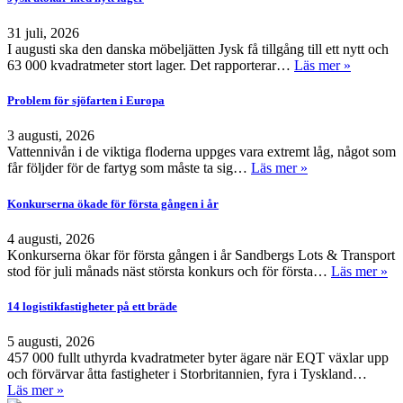
31 juli, 2026
I augusti ska den danska möbeljätten Jysk få tillgång till ett nytt och
63 000 kvadratmeter stort lager. Det rapporterar…
Läs mer »
Problem för sjöfarten i Europa
3 augusti, 2026
Vattennivån i de viktiga floderna uppges vara extremt låg, något som
får följder för de fartyg som måste ta sig…
Läs mer »
Konkurserna ökade för första gången i år
4 augusti, 2026
Konkurserna ökar för första gången i år Sandbergs Lots & Transport
stod för juli månads näst största konkurs och för första…
Läs mer »
14 logistikfastigheter på ett bräde
5 augusti, 2026
457 000 fullt uthyrda kvadratmeter byter ägare när EQT växlar upp
och förvärvar åtta fastigheter i Storbritannien, fyra i Tyskland…
Läs mer »