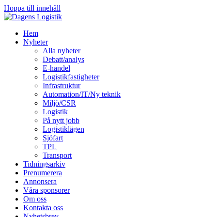
Hoppa till innehåll
Hem
Nyheter
Alla nyheter
Debatt/analys
E-handel
Logistikfastigheter
Infrastruktur
Automation/IT/Ny teknik
Miljö/CSR
Logistik
På nytt jobb
Logistiklägen
Sjöfart
TPL
Transport
Tidningsarkiv
Prenumerera
Annonsera
Våra sponsorer
Om oss
Kontakta oss
Nyhetsbrev