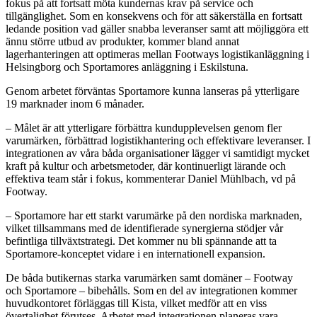
fokus på att fortsatt möta kundernas krav på service och
tillgänglighet. Som en konsekvens och för att säkerställa en fortsatt
ledande position vad gäller snabba leveranser samt att möjliggöra ett
ännu större utbud av produkter, kommer bland annat
lagerhanteringen att optimeras mellan Footways logistikanläggning i
Helsingborg och Sportamores anläggning i Eskilstuna.
Genom arbetet förväntas Sportamore kunna lanseras på ytterligare
19 marknader inom 6 månader.
– Målet är att ytterligare förbättra kundupplevelsen genom fler
varumärken, förbättrad logistikhantering och effektivare leveranser. I
integrationen av våra båda organisationer lägger vi samtidigt mycket
kraft på kultur och arbetsmetoder, där kontinuerligt lärande och
effektiva team står i fokus, kommenterar Daniel Mühlbach, vd på
Footway.
– Sportamore har ett starkt varumärke på den nordiska marknaden,
vilket tillsammans med de identifierade synergierna stödjer vår
befintliga tillväxtstrategi. Det kommer nu bli spännande att ta
Sportamore-konceptet vidare i en internationell expansion.
De båda butikernas starka varumärken samt domäner – Footway
och Sportamore – bibehålls. Som en del av integrationen kommer
huvudkontoret förläggas till Kista, vilket medför att en viss
övertalighet förutses. Arbetet med integrationen planeras vara