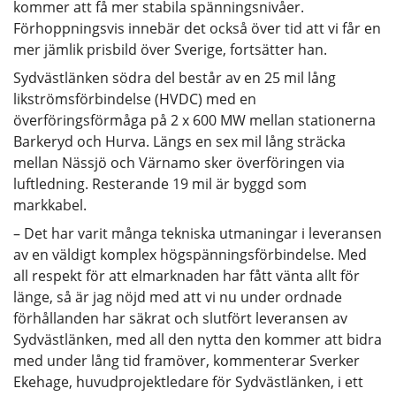
kommer att få mer stabila spänningsnivåer.
Förhoppningsvis innebär det också över tid att vi får en
mer jämlik prisbild över Sverige, fortsätter han.
Sydvästlänken södra del består av en 25 mil lång
likströmsförbindelse (HVDC) med en
överföringsförmåga på 2 x 600 MW mellan stationerna
Barkeryd och Hurva. Längs en sex mil lång sträcka
mellan Nässjö och Värnamo sker överföringen via
luftledning. Resterande 19 mil är byggd som
markkabel.
– Det har varit många tekniska utmaningar i leveransen
av en väldigt komplex högspänningsförbindelse. Med
all respekt för att elmarknaden har fått vänta allt för
länge, så är jag nöjd med att vi nu under ordnade
förhållanden har säkrat och slutfört leveransen av
Sydvästlänken, med all den nytta den kommer att bidra
med under lång tid framöver, kommenterar Sverker
Ekehage, huvudprojektledare för Sydvästlänken, i ett