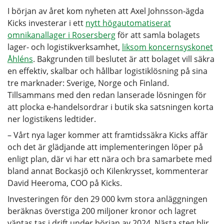
I början av året kom nyheten att Axel Johnsson-ägda
Kicks investerar i ett
nytt högautomatiserat
omnikanallager i Rosersberg
för att samla bolagets
lager- och logistikverksamhet,
liksom koncernsyskonet
Åhléns
. Bakgrunden till beslutet är att bolaget vill säkra
en effektiv, skalbar och hållbar logistiklösning på sina
tre marknader: Sverige, Norge och Finland.
Tillsammans med den redan lanserade lösningen för
att plocka e-handelsordrar i butik ska satsningen korta
ner logistikens ledtider.
– Vårt nya lager kommer att framtidssäkra Kicks affär
och det är glädjande att implementeringen löper på
enligt plan, där vi har ett nära och bra samarbete med
bland annat Bockasjö och Kilenkrysset, kommenterar
David Heeroma, COO på Kicks.
Investeringen för den 29 000 kvm stora anläggningen
beräknas överstiga 200 miljoner kronor och lagret
väntas tas i drift under början av 2024. Nästa steg blir