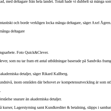
kad, med deltagare från hela landet. Totalt hade vi dubbelt så många 
fantastiskt och borde verkligen locka många deltagare, säger Axel Ågren
 många deltagare
ringsarbete. Foto Quick&Clever.
lever, som nu tar fram ett antal utbildningar baserade på Sandviks fra
akademiska detaljer, säger Rikard Kallberg.
rundnivå, inom områden där behovet av kompetensutveckling är som stör
.
tåelse snarare än akademiska detaljer.
 två kurser, Lagerstyrning samt Kundkrediter & betalning, släpps i samb