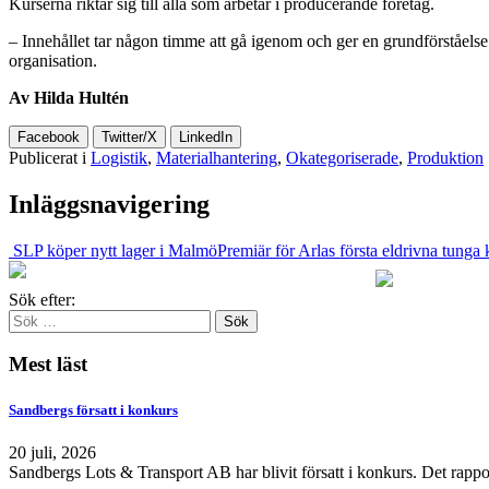
Kurserna riktar sig till alla som arbetar i producerande företag.
– Innehållet tar någon timme att gå igenom och ger en grundförståelse
organisation.
Av Hilda Hultén
Facebook
Twitter/X
LinkedIn
Publicerat i
Logistik
,
Materialhantering
,
Okategoriserade
,
Produktion
Inläggsnavigering
SLP köper nytt lager i Malmö
Premiär för Arlas första eldrivna tunga 
Sök efter:
Mest läst
Sandbergs försatt i konkurs
20 juli, 2026
Sandbergs Lots & Transport AB har blivit försatt i konkurs. Det rappo