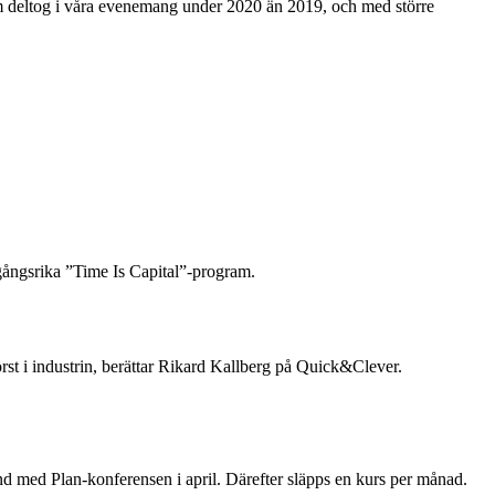
som deltog i våra evenemang under 2020 än 2019, och med större
.
mgångsrika ”Time Is Capital”-program.
st i industrin, berättar Rikard Kallberg på Quick&Clever.
and med Plan-konferensen i april. Därefter släpps en kurs per månad.