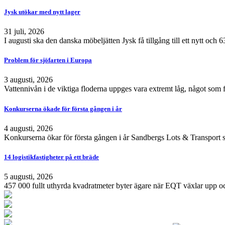
Jysk utökar med nytt lager
31 juli, 2026
I augusti ska den danska möbeljätten Jysk få tillgång till ett nytt och
Problem för sjöfarten i Europa
3 augusti, 2026
Vattennivån i de viktiga floderna uppges vara extremt låg, något som 
Konkurserna ökade för första gången i år
4 augusti, 2026
Konkurserna ökar för första gången i år Sandbergs Lots & Transport s
14 logistikfastigheter på ett bräde
5 augusti, 2026
457 000 fullt uthyrda kvadratmeter byter ägare när EQT växlar upp och