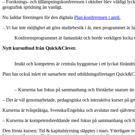
– Forsknings- och tillämpningskonferensen i oktober blev väldigt lyc
geografisk spridning än vanligt.
Nu laddar föreningen för den digitala
Plan-konferensen i april.
– Vi har inte möjlighet att göra studiebesök i år, men programmet är 
Konferensprogrammet är fantastiskt och borde verkligen locka
Nytt kursutbud från Quick&Clever.
Insikt och kompetens är centrala byggstenar i ett lyckat föränd
Plan har också inlett ett samarbete med utbildningsföretaget Quick&C
– Kurserna har fokus på sammanhang och förståelse snarare än 
– Det är väl genomarbetade, pedagogiska och interaktiva kurser på g
Kurserna är tvåspråkiga, Svenska/Engelska och avslutas med självtest
– Kurserna är kompetensbreddande med fokus på sammanhang och förs
Den första kursen; Tid & kapitalstyrning släpptes i mars. Ytterligare