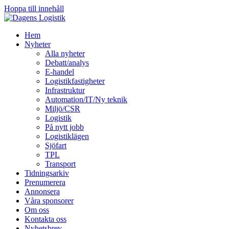
Hoppa till innehåll
Hem
Nyheter
Alla nyheter
Debatt/analys
E-handel
Logistikfastigheter
Infrastruktur
Automation/IT/Ny teknik
Miljö/CSR
Logistik
På nytt jobb
Logistiklägen
Sjöfart
TPL
Transport
Tidningsarkiv
Prenumerera
Annonsera
Våra sponsorer
Om oss
Kontakta oss
Nyhetsbrev