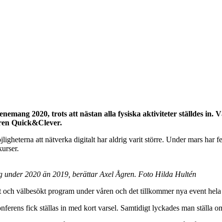
nemang 2020, trots att nästan alla fysiska aktiviteter ställdes in.
aren Quick&Clever.
öjligheterna att nätverka digitalt har aldrig varit större. Under mars h
kurser.
g under 2020 än 2019, berättar Axel Ågren. Foto Hilda Hultén
päckat och välbesökt program under våren och det tillkommer nya event hela
rens fick ställas in med kort varsel. Samtidigt lyckades man ställa om hö