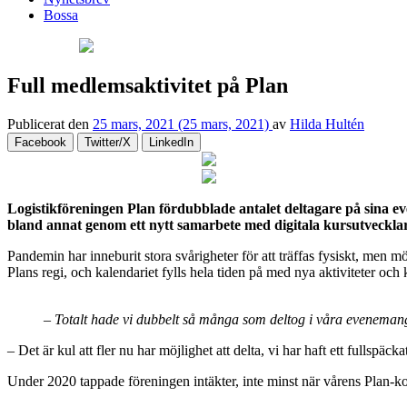
Bossa
Full medlemsaktivitet på Plan
Publicerat den
25 mars, 2021
(25 mars, 2021)
av
Hilda Hultén
Facebook
Twitter/X
LinkedIn
Logistikföreningen Plan fördubblade antalet deltagare på sina eve
bland annat genom ett nytt samarbete med digitala kursutveckl
Pandemin har inneburit stora svårigheter för att träffas fysiskt, men m
Plans regi, och kalendariet fylls hela tiden på med nya aktiviteter och 
– Totalt hade vi dubbelt så många som deltog i våra eveneman
– Det är kul att fler nu har möjlighet att delta, vi har haft ett fulls
Under 2020 tappade föreningen intäkter, inte minst när vårens Plan-konfe