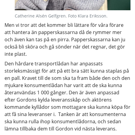
Catherine Alsén Gelfgren. Foto Klara Eriksson.
Men vi tror att det kommer bli lättare för våra förare
att hantera än papperskassarna då de rymmer mer
och även kan tas på en pirra. Papperskassarna kan ju
också bli sköra och gå sönder när det regnar, det gör
inte plast.
Den hårdare transportlådan har anpassats
storleksmässigt för att på ett bra sätt kunna staplas på
en pall. Kravet till de som ska ta fram både den och den
mjukare konsumentlådan har varit att de ska kunna
återanvändas 1 000 gånger. Den är även anpassad
efter Gordons kylda leveransskåp och aktörens
kommande kyllådor som mottagare ska kunna köpa för
att få sina leveranser i. Tanken är att konsumenterna
ska kunna rulla ihop konsumentlådorna, och sedan
lämna tillbaka dem till Gordon vid nästa leverans.