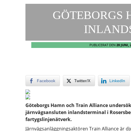
GÖTEBORGS 
INLAND
PUBLICERAT DEN
20 JUNI, 
Facebook
Twitter/X
LinkedIn
Göteborgs Hamn och Train Alliance undersöke
järnvägsansluten inlandsterminal i Rosersbe
fartygslinjenätverk.
Järnvägsanläggningsaktören Train Alliance är dj