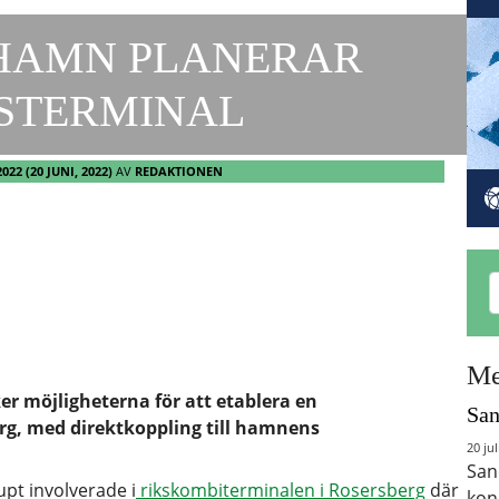
HAMN PLANERAR
STERMINAL
2022
(20 JUNI, 2022)
AV
REDAKTIONEN
Me
r möjligheterna för att etablera en
San
rg, med direktkoppling till hamnens
20 jul
San
upt involverade i
rikskombiterminalen i Rosersberg
där
kon