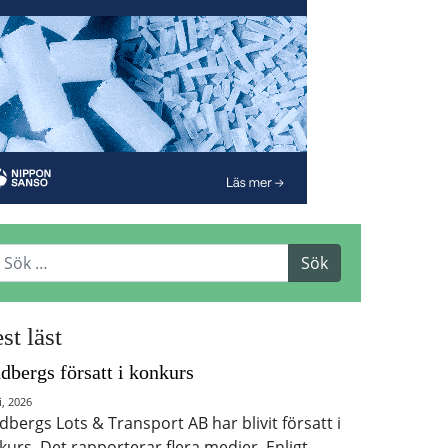
st läst
dbergs försatt i konkurs
i, 2026
dbergs Lots & Transport AB har blivit försatt i
kurs. Det rapporterar flera medier. Enligt