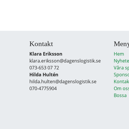
Kontakt
Men
Klara Eriksson
Hem
klara.eriksson@dagenslogistik.se
Nyhete
073-653 07 72
Våra s
Hilda Hultén
Sponso
hilda.hulten@dagenslogistik.se
Kontak
070-4775904
Om os
Bossa