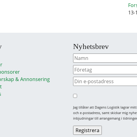
For
13-
y
Nyhetsbrev
r
ponsorer
rskap & Annonsering
t
s
Jag tillåter att Dagens Logistik lagrar mi
och e-postadress, samt skickar mig nyhe
inbjudningar till arrangemang i tidningen