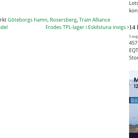
Lot
kon
rkt
Göteborgs hamn
,
Rosersberg
,
Train Alliance
14 
ndel
Frodes TPL-lager i Eskilstuna invigs
5 aug
457
EQT
Sto