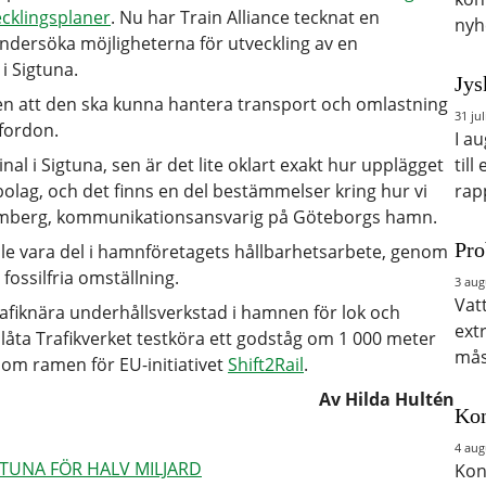
ecklingsplaner
. Nu har Train Alliance tecknat en
nyh
ndersöka möjligheterna för utveckling av en
 i Sigtuna.
Jys
nken att den ska kunna hantera transport och omlastning
31 jul
 fordon.
I a
till
nal i Sigtuna, sen är det lite oklart exakt hur upplägget
rap
bolag, och det finns en del bestämmelser kring hur vi
trömberg, kommunikationsansvarig på Göteborgs hamn.
Pro
lle vara del i hamnföretagets hållbarhetsarbete, genom
 fossilfria omställning.
3 aug
Vat
rafiknära underhållsverkstad i hamnen för lok och
ext
 låta Trafikverket testköra ett godståg om 1 000 meter
mås
nom ramen för EU-initiativet
Shift2Rail
.
Av Hilda Hultén
Kon
4 aug
GTUNA FÖR HALV MILJARD
Kon