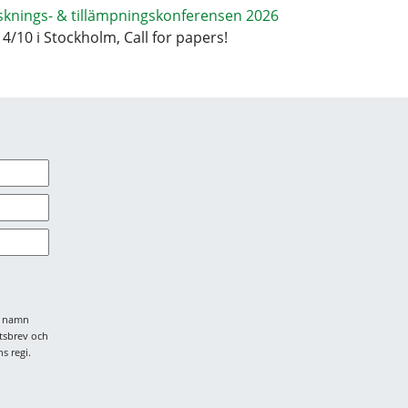
sknings- & tillämpningskonferensen 2026
14/10 i Stockholm, Call for papers!
tt namn
tsbrev och
s regi.