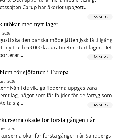
etssajten Carup har åkeriet uppgett…
LÄS MER »
k utökar med nytt lager
i, 2026
ugusti ska den danska möbeljätten Jysk få tillgång
 ett nytt och 63 000 kvadratmeter stort lager. Det
porterar…
LÄS MER »
blem för sjöfarten i Europa
usti, 2026
tennivån i de viktiga floderna uppges vara
remt låg, något som får följder för de fartyg som
te ta sig…
LÄS MER »
kurserna ökade för första gången i år
usti, 2026
kurserna ökar för första gången i år Sandbergs