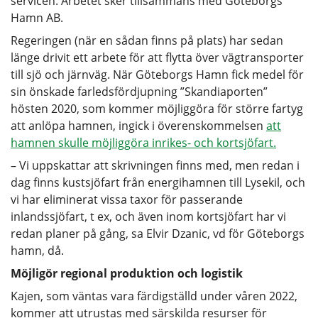
servicen. Arbetet sker tillsammans med Göteborgs
Hamn AB.
Regeringen (när en sådan finns på plats) har sedan
länge drivit ett arbete för att flytta över vägtransporter
till sjö och järnväg. När Göteborgs Hamn fick medel för
sin önskade farledsfördjupning ”Skandiaporten”
hösten 2020, som kommer möjliggöra för större fartyg
att anlöpa hamnen, ingick i överenskommelsen
att
hamnen skulle möjliggöra inrikes- och kortsjöfart.
– Vi uppskattar att skrivningen finns med, men redan i
dag finns kustsjöfart från energihamnen till Lysekil, och
vi har eliminerat vissa taxor för passerande
inlandssjöfart, t ex, och även inom kortsjöfart har vi
redan planer på gång, sa Elvir Dzanic, vd för Göteborgs
hamn, då.
Möjligör regional produktion och logistik
Kajen, som väntas vara färdigställd under våren 2022,
kommer att utrustas med särskilda resurser för