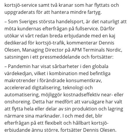
kortsjö-service samt två kranar som har flyttats och
uppgraderats för att hantera mindre fartyg.
– Som Sveriges största handelsport, är det naturligt att
möta kundernas efterfrågan på fullservice. Därför
utökar vi vårt redan breda erbjudande med en kaj
dedikerad för kortsjö-trafik, kommenterar Dennis
Olesen, Managing Director på APM Terminals Nordic,
satsningen i ett pressmeddelande och fortsätter:
– Pandemin har visat sårbarheter i den globala
värdekedjan, vilket i kombination med befintliga
makrotrender i förändrade konsumentkrav,
accelererad digitalisering, teknologi och
automatisering, möjliggör kostnadseffektiv near- eller
onshoreing. Detta har medfört att varuägare har valt
att flytta hela eller delar av sin produktion och lagring
närmare sina marknader. I och med det, blir
efterfrågan på ett flexibelt och hållbart kortsjö-
erbjudande ännu större, fortsätter Dennis Olesen.