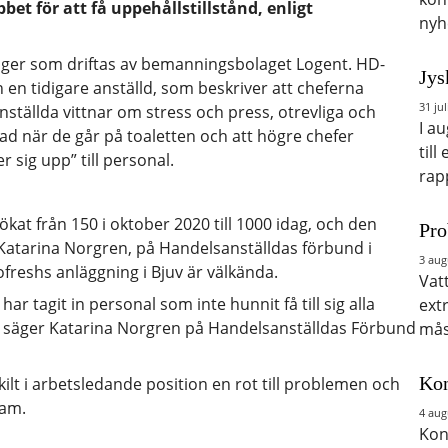
bbet för att få uppehållstillstånd, enligt
nyh
 lager som driftas av bemanningsbolaget Logent. HD-
Jys
en tidigare anställd, som beskriver att cheferna
31 jul
ställda vittnar om stress och press, otrevliga och
I a
kad när de går på toaletten och att högre chefer
till
 sig upp” till personal.
rap
 ökat från 150 i oktober 2020 till 1000 idag, och den
Pro
t Katarina Norgren, på Handelsanställdas förbund i
3 aug
reshs anläggning i Bjuv är välkända.
Vat
ar tagit in personal som inte hunnit få till sig alla
ext
.” säger Katarina Norgren på Handelsanställdas Förbund
mås
Kon
ilt i arbetsledande position en rot till problemen och
ram.
4 aug
Kon