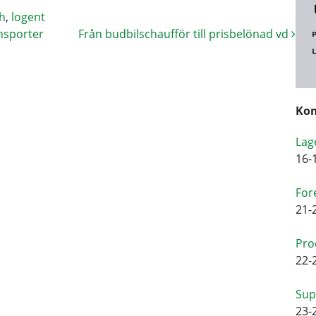
h
,
logent
ansporter
Från budbilschaufför till prisbelönad vd
Kom
Lag
16-
For
21-
Pro
22-
Sup
23-