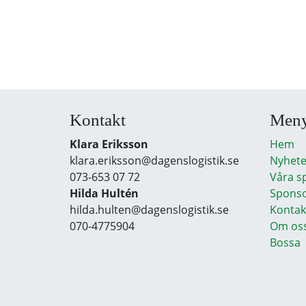
Kontakt
Men
Klara Eriksson
Hem
klara.eriksson@dagenslogistik.se
Nyhete
073-653 07 72
Våra s
Hilda Hultén
Sponso
hilda.hulten@dagenslogistik.se
Kontak
070-4775904
Om os
Bossa