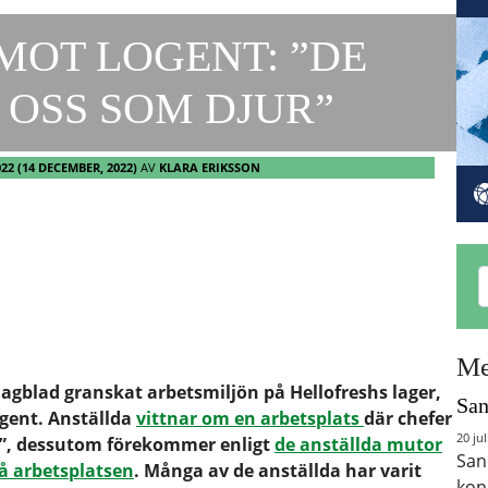
MOT LOGENT: ”DE
OSS SOM DJUR”
022
(14 DECEMBER, 2022)
AV
KLARA ERIKSSON
Me
agblad granskat arbetsmiljön på Hellofreshs lager,
San
gent. Anställda
vittnar om en arbetsplats
där chefer
20 jul
ur”, dessutom förekommer enligt
de anställda mutor
San
å arbetsplatsen
. Många av de anställda har varit
kon