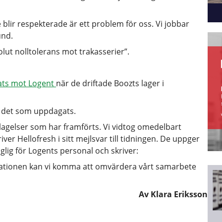
e blir respekterade är ett problem för oss. Vi jobbar
und.
ut nolltolerans mot trakasserier”.
tats mot Logent
när de driftade Boozts lager i
r det som uppdagats.
lagelser som har framförts. Vi vidtog omedelbart
ver Hellofresh i sitt mejlsvar till tidningen. De uppger
nglig för Logents personal och skriver:
tuationen kan vi komma att omvärdera vårt samarbete
Av Klara Eriksson