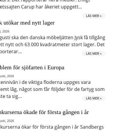
etssajten Carup har åkeriet uppgett…
LÄS MER »
k utökar med nytt lager
i, 2026
ugusti ska den danska möbeljätten Jysk få tillgång
 ett nytt och 63 000 kvadratmeter stort lager. Det
porterar…
LÄS MER »
blem för sjöfarten i Europa
usti, 2026
tennivån i de viktiga floderna uppges vara
remt låg, något som får följder för de fartyg som
te ta sig…
LÄS MER »
kurserna ökade för första gången i år
usti, 2026
kurserna ökar för första gången i år Sandbergs