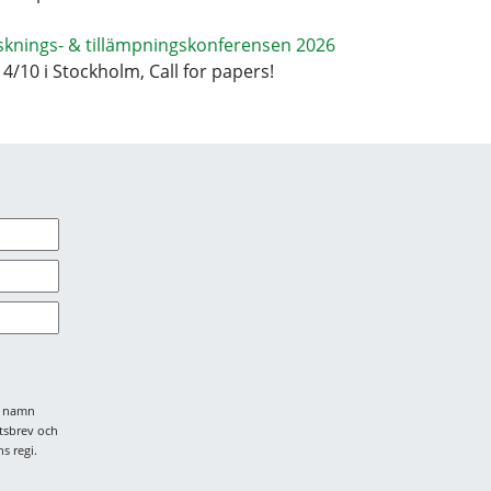
sknings- & tillämpningskonferensen 2026
14/10 i Stockholm, Call for papers!
tt namn
tsbrev och
s regi.