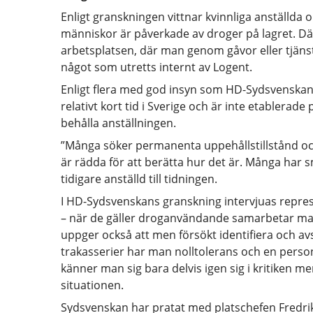
Enligt granskningen vittnar kvinnliga anställda 
människor är påverkade av droger på lagret. Därt
arbetsplatsen, där man genom gåvor eller tjänste
något som utretts internt av Logent.
Enligt flera med god insyn som HD-Sydsvenskan t
relativt kort tid i Sverige och är inte etablera
behålla anställningen.
”Många söker permanenta uppehållstillstånd och 
är rädda för att berätta hur det är. Många har 
tidigare anställd till tidningen.
I HD-Sydsvenskans granskning intervjuas repre
– när de gäller droganvändande samarbetar man
uppger också att men försökt identifiera och a
trakasserier har man nolltolerans och en person h
känner man sig bara delvis igen sig i kritiken m
situationen.
Sydsvenskan har pratat med platschefen Fredri