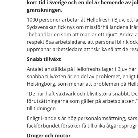
kort tid i Sverige och en del är beroende av jo
granskningen.
1000 personer arbetar åt Hellofresh i Bjuv, ett
Sydsvenskan fick nys om missförhållandena från 
”behandlar en som att man är ett djur”. Andra an
respektlösa arbetsledare, att personal blir kloc
uppmanar arbetsledare att ”skrika så att de reser
Snabb tillväxt
Antalet anställda på Hellofreshs lager i Bjuv har
snabba tillväxten är en del av problemet, enlig
Helsingborg, som menar att problemen på Hellof
”De har haft växtvärk och blivit stora snabbt. De h
förutsättningarna som gäller på arbetsplatsen
till tidningen.
Enligt Handels är hög personalomsättning, särsk
fackförbundet försöker få till olika åtgärdsprog
Droger och mutor