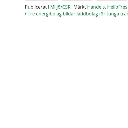
Publicerat i
Miljö/CSR
Märkt
Handels
,
HelloFres
Tre energibolag bildar laddbolag för tunga tr