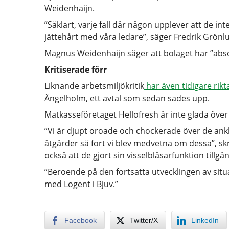
Weidenhaijn.
”Såklart, varje fall där någon upplever att de int
jättehårt med våra ledare”, säger Fredrik Grönl
Magnus Weidenhaijn säger att bolaget har ”absol
Kritiserade förr
Liknande arbetsmiljökritik
har även tidigare rik
Ängelholm, ett avtal som sedan sades upp.
Matkasseföretaget Hellofresh är inte glada öve
”Vi är djupt oroade och chockerade över de ank
åtgärder så fort vi blev medvetna om dessa”, skri
också att de gjort sin visselblåsarfunktion tillgä
”Beroende på den fortsatta utvecklingen av si
med Logent i Bjuv.”
Facebook
Twitter/X
LinkedIn