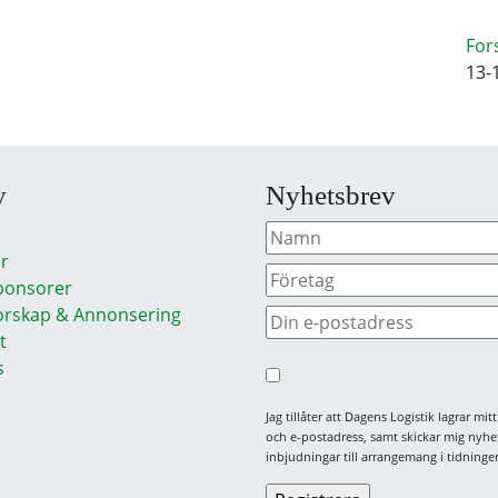
For
13-
y
Nyhetsbrev
r
ponsorer
rskap & Annonsering
t
s
Jag tillåter att Dagens Logistik lagrar mi
och e-postadress, samt skickar mig nyhe
inbjudningar till arrangemang i tidningen