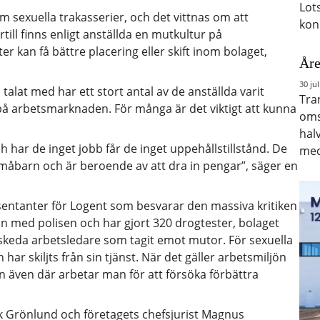
Lot
om sexuella trakasserier, och det vittnas om att
kon
ill finns enligt anställda en mutkultur på
r kan få bättre placering eller skift inom bolaget,
Åre
30 jul
alat med har ett stort antal av de anställda varit
Tra
de på arbetsmarknaden. För många är det viktigt att kunna
oms
hal
har de inget jobb får de inget uppehållstillstånd. De
med
småbarn och är beroende av att dra in pengar”, säger en
sentanter för Logent som besvarar den massiva kritiken
 med polisen och har gjort 320 drogtester, bolaget
vskeda arbetsledare som tagit emot mutor. För sexuella
ar skiljts från sin tjänst. När det gäller arbetsmiljön
en även där arbetar man för att försöka förbättra
k Grönlund och företagets chefsjurist Magnus