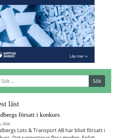
st läst
dbergs försatt i konkurs
i, 2026
dbergs Lots & Transport AB har blivit försatt i
kurs. Det rapporterar flera medier. Enligt