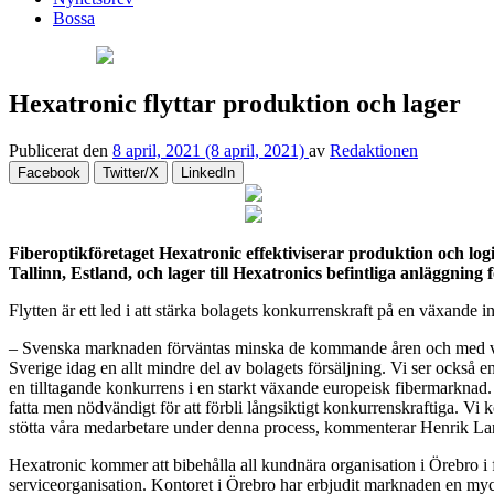
Bossa
Hexatronic flyttar produktion och lager
Publicerat den
8 april, 2021
(8 april, 2021)
av
Redaktionen
Facebook
Twitter/X
LinkedIn
Fiberoptikföretaget Hexatronic effektiviserar produktion och logi
Tallinn, Estland, och lager till Hexatronics befintliga anläggning 
Flytten är ett led i att stärka bolagets konkurrenskraft på en växan
– Svenska marknaden förväntas minska de kommande åren och med vår s
Sverige idag en allt mindre del av bolagets försäljning. Vi ser också 
en tilltagande konkurrens i en starkt växande europeisk fibermarknad. D
fatta men nödvändigt för att förbli långsiktigt konkurrenskraftiga. Vi k
stötta våra medarbetare under denna process, kommenterar Henrik L
Hexatronic kommer att bibehålla all kundnära organisation i Örebro i
serviceorganisation. Kontoret i Örebro har erbjudit marknaden en myc