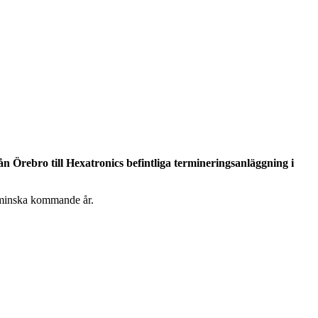
ån Örebro till Hexatronics befintliga termineringsanläggning i
s minska kommande år.