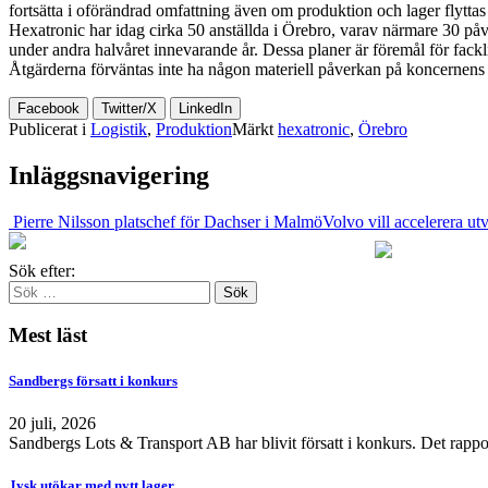
fortsätta i oförändrad omfattning även om produktion och lager flyttas
Hexatronic har idag cirka 50 anställda i Örebro, varav närmare 30 påv
under andra halvåret innevarande år. Dessa planer är föremål för fackl
Åtgärderna förväntas inte ha någon materiell påverkan på koncernens fö
Facebook
Twitter/X
LinkedIn
Publicerat i
Logistik
,
Produktion
Märkt
hexatronic
,
Örebro
Inläggsnavigering
Pierre Nilsson platschef för Dachser i Malmö
Volvo vill accelerera u
Sök efter:
Mest läst
Sandbergs försatt i konkurs
20 juli, 2026
Sandbergs Lots & Transport AB har blivit försatt i konkurs. Det rappo
Jysk utökar med nytt lager