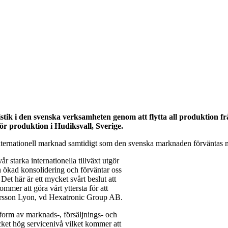
stik i den svenska verksamheten genom att flytta all produktion fr
för produktion i Hudiksvall, Sverige.
de internationell marknad samtidigt som den svenska marknaden förvänta
tarka internationella tillväxt utgör
en ökad konsolidering och förväntar oss
et här är ett mycket svårt beslut att
ommer att göra vårt yttersta för att
arsson Lyon, vd Hexatronic Group AB.
 form av marknads-, försäljnings- och
ket hög servicenivå vilket kommer att