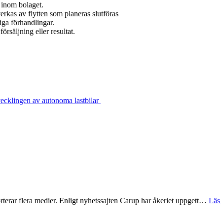
 inom bolaget.
erkas av flytten som planeras slutföras
iga förhandlingar.
rsäljning eller resultat.
tvecklingen av autonoma lastbilar
rterar flera medier. Enligt nyhetssajten Carup har åkeriet uppgett…
Läs