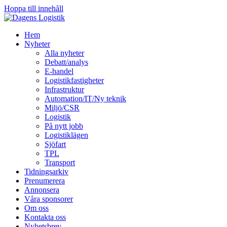
Hoppa till innehåll
Hem
Nyheter
Alla nyheter
Debatt/analys
E-handel
Logistikfastigheter
Infrastruktur
Automation/IT/Ny teknik
Miljö/CSR
Logistik
På nytt jobb
Logistiklägen
Sjöfart
TPL
Transport
Tidningsarkiv
Prenumerera
Annonsera
Våra sponsorer
Om oss
Kontakta oss
Nyhetsbrev