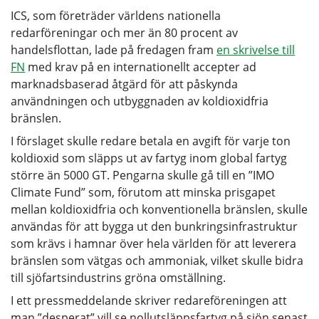
ICS, som företräder världens nationella
redarföreningar och mer än 80 procent av
handelsflottan, lade på fredagen fram
en skrivelse till
FN
med krav på en internationellt accepter ad
marknadsbaserad åtgärd för att påskynda
användningen och utbyggnaden av koldioxidfria
bränslen.
I förslaget skulle redare betala en avgift för varje ton
koldioxid som släpps ut av fartyg inom global fartyg
större än 5000 GT. Pengarna skulle gå till en ”IMO
Climate Fund” som, förutom att minska prisgapet
mellan koldioxidfria och konventionella bränslen, skulle
användas för att bygga ut den bunkringsinfrastruktur
som krävs i hamnar över hela världen för att leverera
bränslen som vätgas och ammoniak, vilket skulle bidra
till sjöfartsindustrins gröna omställning.
I ett pressmeddelande skriver redareföreningen att
man ”desperat” vill se nollutsläppsfartyg på sjön senast