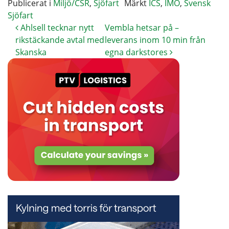
Publicerat i
Miljö/CSR
,
Sjöfart
Märkt
ICS
,
IMO
,
Svensk
Sjöfart
Ahlsell tecknar nytt
Vembla hetsar på –
rikstäckande avtal med
leverans inom 10 min från
Skanska
egna darkstores