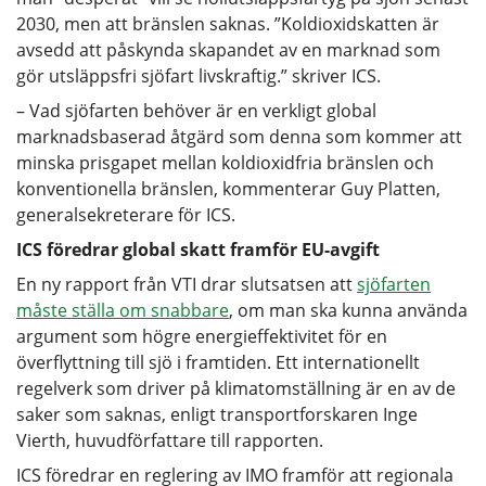
2030, men att bränslen saknas. ”Koldioxidskatten är
avsedd att påskynda skapandet av en marknad som
gör utsläppsfri sjöfart livskraftig.” skriver ICS.
– Vad sjöfarten behöver är en verkligt global
marknadsbaserad åtgärd som denna som kommer att
minska prisgapet mellan koldioxidfria bränslen och
konventionella bränslen, kommenterar Guy Platten,
generalsekreterare för ICS.
ICS föredrar global skatt framför EU-avgift
En ny rapport från VTI drar slutsatsen att
sjöfarten
måste ställa om snabbare
, om man ska kunna använda
argument som högre energieffektivitet för en
överflyttning till sjö i framtiden. Ett internationellt
regelverk som driver på klimatomställning är en av de
saker som saknas, enligt transportforskaren Inge
Vierth, huvudförfattare till rapporten.
ICS föredrar en reglering av IMO framför att regionala