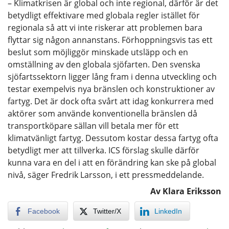
– Klimatkrisen är global och inte regional, därför är det
betydligt effektivare med globala regler istället för
regionala så att vi inte riskerar att problemen bara
flyttar sig någon annanstans. Förhoppningsvis tas ett
beslut som möjliggör minskade utsläpp och en
omställning av den globala sjöfarten. Den svenska
sjöfartssektorn ligger lång fram i denna utveckling och
testar exempelvis nya bränslen och konstruktioner av
fartyg. Det är dock ofta svårt att idag konkurrera med
aktörer som använde konventionella bränslen då
transportköpare sällan vill betala mer för ett
klimatvänligt fartyg. Dessutom kostar dessa fartyg ofta
betydligt mer att tillverka. ICS förslag skulle därför
kunna vara en del i att en förändring kan ske på global
nivå, säger Fredrik Larsson, i ett pressmeddelande.
Av Klara Eriksson
Facebook
Twitter/X
LinkedIn