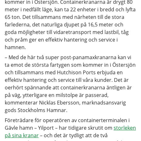
kommer in i Östersjön. Containerkranarna är drygt 80
meter i nedfällt läge, kan ta 22 enheter i bredd och lyfta
65 ton. Det tillsammans med närheten till de stora
farlederna, det naturliga djupet på 16,5 meter och
goda möjligheter till vidaretransport med lastbil, tåg
och pråm ger en effektiv hantering och service i
hamnen.
– Med de här två super post-panamaxkranarna kan vi
ta emot de största fartygen som kommer in i Östersjön
och tillsammans med Hutchison Ports erbjuda en
effektiv hantering och service till våra kunder. Det är
oerhört spännande att containerkranarna äntligen är
på väg, ytterligare en milstolpe är passerad,
kommenterar Nicklas Ebersson, marknadsansvarig
gods Stockholms Hamnar.
Företrädare för operatören av containerterminalen i
Gävle hamn – Yilport – har tidigare skrutit om
storleken
på sina kranar
– och det är tydligt att de två