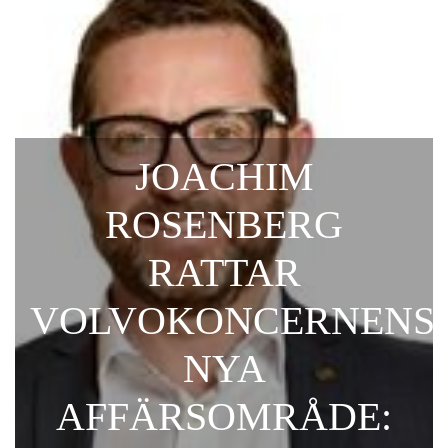
JOACHIM
ROSENBERG
RATTAR
VOLVOKONCERNENS
NYA
AFFÄRSOMRÅDE: