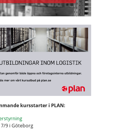
mande kursstarter i PLAN:
erstyrning
17/9 i Göteborg