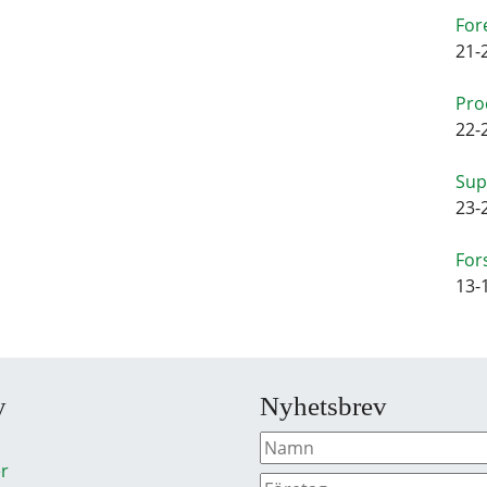
For
21-
Pro
22-
Sup
23-
For
13-
y
Nyhetsbrev
r