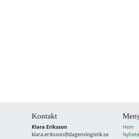
Kontakt
Men
Klara Eriksson
Hem
klara.eriksson@dagenslogistik.se
Nyhete