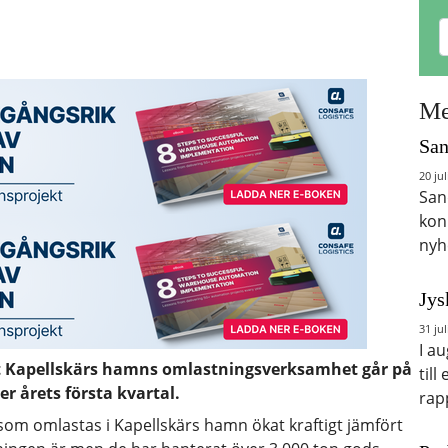
Me
San
20 jul
San
kon
nyh
Jys
31 jul
I a
tt Kapellskärs hamns omlastningsverksamhet går på
till
r årets första kvartal.
rap
 som omlastas i Kapellskärs hamn ökat kraftigt jämfört