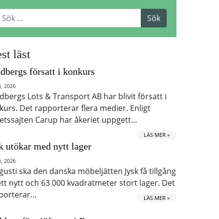
st läst
dbergs försatt i konkurs
i, 2026
dbergs Lots & Transport AB har blivit försatt i
kurs. Det rapporterar flera medier. Enligt
etssajten Carup har åkeriet uppgett…
LÄS MER »
k utökar med nytt lager
i, 2026
ugusti ska den danska möbeljätten Jysk få tillgång
 ett nytt och 63 000 kvadratmeter stort lager. Det
porterar…
LÄS MER »