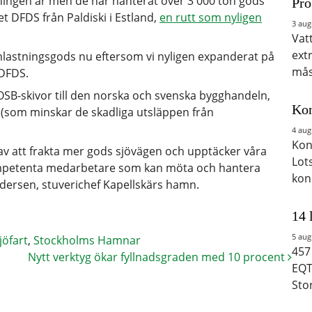
ingen är men de har hanterat över 3 000 ton gods
Pro
 DFDS från Paldiski i Estland,
en rutt som nyligen
3 aug
Vat
ext
mlastningsgods nu eftersom vi nyligen expanderat på
mås
 DFDS.
OSB-skivor till den norska och svenska bygghandeln,
Kon
 (som minskar de skadliga utsläppen från
4 aug
Kon
n av att frakta mer gods sjövägen och upptäcker våra
Lot
kompetenta medarbetare som kan möta och hantera
kon
ersen, stuverichef Kapellskärs hamn.
14 
5 aug
jöfart
,
Stockholms Hamnar
457
Nytt verktyg ökar fyllnadsgraden med 10 procent
EQT
Sto