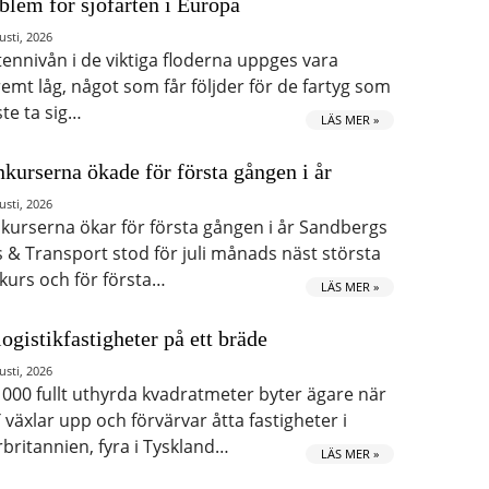
blem för sjöfarten i Europa
usti, 2026
tennivån i de viktiga floderna uppges vara
remt låg, något som får följder för de fartyg som
te ta sig…
LÄS MER »
kurserna ökade för första gången i år
usti, 2026
kurserna ökar för första gången i år Sandbergs
s & Transport stod för juli månads näst största
kurs och för första…
LÄS MER »
logistikfastigheter på ett bräde
usti, 2026
 000 fullt uthyrda kvadratmeter byter ägare när
 växlar upp och förvärvar åtta fastigheter i
rbritannien, fyra i Tyskland…
LÄS MER »