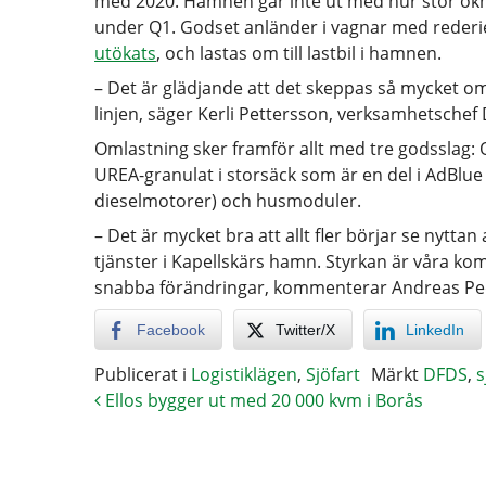
med 2020. Hamnen går inte ut med hur stor ökn
under Q1. Godset anländer i vagnar med rederiet
utökats
, och lastas om till lastbil i hamnen.
– Det är glädjande att det skeppas så mycket o
linjen, säger Kerli Pettersson, verksamhetschef
Omlastning sker framför allt med tre godsslag: 
UREA-granulat i storsäck som är en del i AdBlue
dieselmotorer) och husmoduler.
– Det är mycket bra att allt fler börjar se nytta
tjänster i Kapellskärs hamn. Styrkan är våra 
snabba förändringar, kommenterar Andreas Ped
Facebook
Twitter/X
LinkedIn
Publicerat i
Logistiklägen
,
Sjöfart
Märkt
DFDS
,
s
Ellos bygger ut med 20 000 kvm i Borås