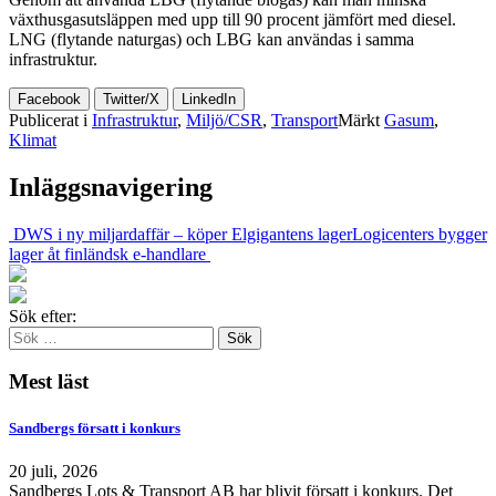
växthusgasutsläppen med upp till 90 procent jämfört med diesel.
LNG (flytande naturgas) och LBG kan användas i samma
infrastruktur.
Facebook
Twitter/X
LinkedIn
Publicerat i
Infrastruktur
,
Miljö/CSR
,
Transport
Märkt
Gasum
,
Klimat
Inläggsnavigering
DWS i ny miljardaffär – köper Elgigantens lager
Logicenters bygger
lager åt finländsk e-handlare
Sök efter:
Mest läst
Sandbergs försatt i konkurs
20 juli, 2026
Sandbergs Lots & Transport AB har blivit försatt i konkurs. Det