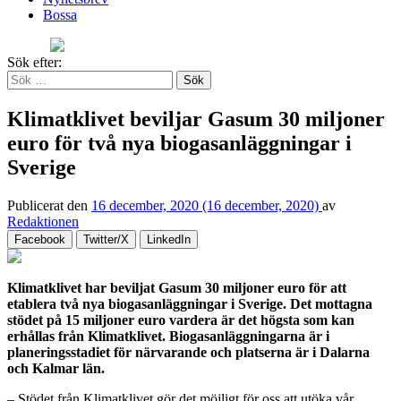
Bossa
Sök efter:
Klimatklivet beviljar Gasum 30 miljoner
euro för två nya biogasanläggningar i
Sverige
Publicerat den
16 december, 2020
(16 december, 2020)
av
Redaktionen
Facebook
Twitter/X
LinkedIn
Klimatklivet har beviljat Gasum 30 miljoner euro för att
etablera två nya biogasanläggningar i Sverige. Det mottagna
stödet på 15 miljoner euro vardera är det högsta som kan
erhållas från Klimatklivet. Biogasanläggningarna är i
planeringsstadiet för närvarande och platserna är i Dalarna
och Kalmar län.
– Stödet från Klimatklivet gör det möjligt för oss att utöka vår