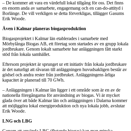
– De kommer att vara en värdefull lokal tillgång för oss. Det finns
en enorm anda av samarbete, engagemang och en can-do-attityd i
Borlänge. De vill verkligen se detta förverkligas, tillägger Gasums
Erik Woode.
Även i Kalmar planeras biogasproduktion
Biogasprojektet i Kalmar län etablerades i samarbete med
Mörbylånga Biogas AB, ett företag som startades av en grupp lokala
jordbrukare. Genom lokalt samarbete har anläggningen fått starkt
stöd från lokala samhället.
Eftersom projektet är sprunget ur ett initiativ från lokala jordbrukare
är det naturligt att råvaran till anläggningen huvudsakligen består av
gödsel och andra rester från jordbruket. Anläggningens årliga
kapacitet är planerad till 70 GWh.
– Anläggningen i Kalmar län ligger i ett område som är en av de
nationella föregångarna för användning av biogas. Vi är mycket
glada över att både Kalmar län och anläggningen i Dalarna kommer
att möjliggöra lokal energiproduktion och nya lokala jobb, avslutar
Erik Woode.
LNG och LBG
Genom att använda LBG (flytande biogas) kan man minska