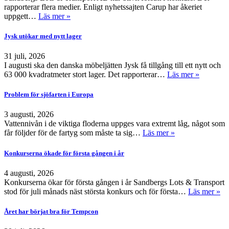
rapporterar flera medier. Enligt nyhetssajten Carup har åkeriet
uppgett…
Läs mer »
Jysk utökar med nytt lager
31 juli, 2026
I augusti ska den danska möbeljätten Jysk få tillgång till ett nytt och
63 000 kvadratmeter stort lager. Det rapporterar…
Läs mer »
Problem för sjöfarten i Europa
3 augusti, 2026
Vattennivån i de viktiga floderna uppges vara extremt låg, något som
får följder för de fartyg som måste ta sig…
Läs mer »
Konkurserna ökade för första gången i år
4 augusti, 2026
Konkurserna ökar för första gången i år Sandbergs Lots & Transport
stod för juli månads näst största konkurs och för första…
Läs mer »
Året har börjat bra för Tempcon