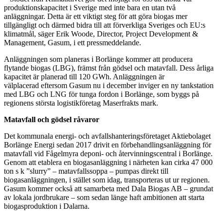
produktionskapacitet i Sverige med inte bara en utan två
anläggningar. Detta är ett viktigt steg för att göra biogas mer
tillgängligt och därmed bidra till att förverkliga Sveriges och EU:s
klimatmål, säger Erik Woode, Director, Project Development &
Management, Gasum, i ett pressmeddelande.
Anläggningen som planeras i Borlänge kommer att producera
flytande biogas (LBG), främst från gödsel och matavfall. Dess årliga
kapacitet är planerad till 120 GWh. Anläggningen är
välplacerad eftersom Gasum nu i december inviger en ny tankstation
med LBG och LNG för tunga fordon i Borlänge, som byggs på
regionens största logistikföretag Maserfrakts mark.
Matavfall och gödsel råvaror
Det kommunala energi- och avfallshanteringsföretaget Aktiebolaget
Borlänge Energi sedan 2017 drivit en förbehandlingsanläggning för
matavfall vid Fågelmyra deponi- och återvinningscentral i Borlänge.
Genom att etablera en biogasanläggning i närheten kan cirka 47 000
ton s k ”slurry” – matavfallssoppa – pumpas direkt till
biogasanläggningen, i stället som idag, transporteras ut ur regionen.
Gasum kommer också att samarbeta med Dala Biogas AB – grundat
av lokala jordbrukare – som sedan länge haft ambitionen att starta
biogasproduktion i Dalarna.