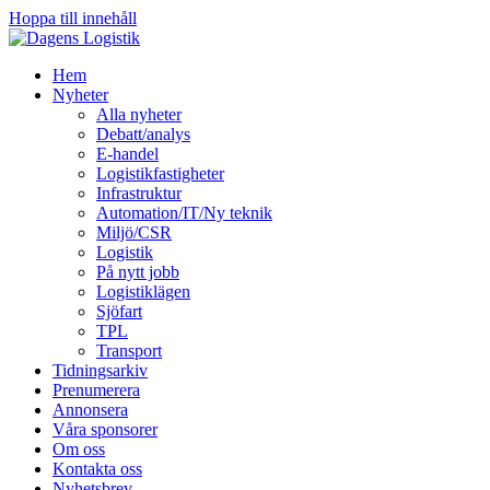
Hoppa till innehåll
Hem
Nyheter
Alla nyheter
Debatt/analys
E-handel
Logistikfastigheter
Infrastruktur
Automation/IT/Ny teknik
Miljö/CSR
Logistik
På nytt jobb
Logistiklägen
Sjöfart
TPL
Transport
Tidningsarkiv
Prenumerera
Annonsera
Våra sponsorer
Om oss
Kontakta oss
Nyhetsbrev