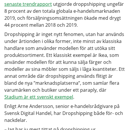
senaste trendrapport
utgjorde droppshipping ungefär
8 procent av den totala globala e-handelsmarknaden
2019, och försäljningsomsättningen ökade med drygt
44 procent mellan 2018 och 2019.
Dropshipping är inget nytt fenomen, utan har används
under årtionden i olika former, inte minst av klassiska
handlare som använder modellen för att utöka sitt
produktsortiment. Ett klassiskt exempel är Ikea, som
använder modellen för att kunna sälja färger och
modeller av sina möbler som säljs i låga kvantiteter. Ett
annat område där dropshipping används flitigt är
bland de nya ”marknadsplatserna”, som samlar flera
varumärken och butiker under ett paraply, där
Stadium är ett svenskt exempel
.
Enligt Arne Andersson, senior e-handelsrådgivare på
Svensk Digital Handel, har Dropshipping både för- och
nackdelar.
– Jag har ju mest tittat på dropshipping ur