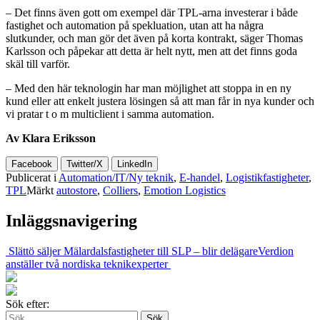
– Det finns även gott om exempel där TPL-arna investerar i både
fastighet och automation på spekluation, utan att ha några
slutkunder, och man gör det även på korta kontrakt, säger Thomas
Karlsson och påpekar att detta är helt nytt, men att det finns goda
skäl till varför.
– Med den här teknologin har man möjlighet att stoppa in en ny
kund eller att enkelt justera lösingen så att man får in nya kunder och
vi pratar t o m multiclient i samma automation.
Av Klara Eriksson
Facebook
Twitter/X
LinkedIn
Publicerat i
Automation/IT/Ny teknik
,
E-handel
,
Logistikfastigheter
,
TPL
Märkt
autostore
,
Colliers
,
Emotion Logistics
Inläggsnavigering
Slättö säljer Mälardalsfastigheter till SLP – blir delägare
Verdion
anställer två nordiska teknikexperter
Sök efter: