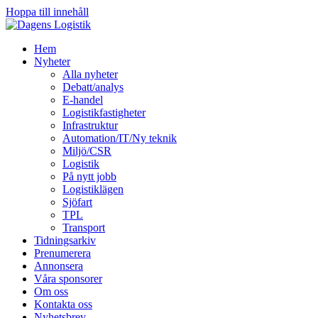
Hoppa till innehåll
Hem
Nyheter
Alla nyheter
Debatt/analys
E-handel
Logistikfastigheter
Infrastruktur
Automation/IT/Ny teknik
Miljö/CSR
Logistik
På nytt jobb
Logistiklägen
Sjöfart
TPL
Transport
Tidningsarkiv
Prenumerera
Annonsera
Våra sponsorer
Om oss
Kontakta oss
Nyhetsbrev