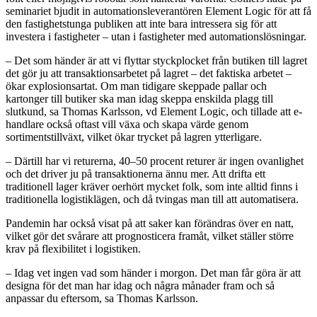
seminariet bjudit in automationsleverantören Element Logic för att få
den fastighetstunga publiken att inte bara intressera sig för att
investera i fastigheter – utan i fastigheter med automationslösningar.
– Det som händer är att vi flyttar styckplocket från butiken till lagret
det gör ju att transaktionsarbetet på lagret – det faktiska arbetet –
ökar explosionsartat. Om man tidigare skeppade pallar och
kartonger till butiker ska man idag skeppa enskilda plagg till
slutkund, sa Thomas Karlsson, vd Element Logic, och tillade att e-
handlare också oftast vill växa och skapa värde genom
sortimentstillväxt, vilket ökar trycket på lagren ytterligare.
– Därtill har vi returerna, 40–50 procent returer är ingen ovanlighet
och det driver ju på transaktionerna ännu mer. Att drifta ett
traditionell lager kräver oerhört mycket folk, som inte alltid finns i
traditionella logistiklägen, och då tvingas man till att automatisera.
Pandemin har också visat på att saker kan förändras över en natt,
vilket gör det svårare att prognosticera framåt, vilket ställer större
krav på flexibilitet i logistiken.
– Idag vet ingen vad som händer i morgon. Det man får göra är att
designa för det man har idag och några månader fram och så
anpassar du eftersom, sa Thomas Karlsson.