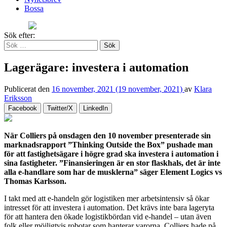
Bossa
Sök efter:
Lagerägare: investera i automation
Publicerat den
16 november, 2021
(19 november, 2021)
av
Klara
Eriksson
Facebook
Twitter/X
LinkedIn
När Colliers på onsdagen den 10 november presenterade sin
marknadsrapport ”Thinking Outside the Box” pushade man
för att fastighetsägare i högre grad ska investera i automation i
sina fastigheter. ”Finansieringen är en stor flaskhals, det är inte
alla e-handlare som har de musklerna” säger Element Logics vs
Thomas Karlsson.
I takt med att e-handeln gör logistiken mer arbetsintensiv så ökar
intresset för att investera i automation. Det krävs inte bara lageryta
för att hantera den ökade logistikbördan vid e-handel – utan även
folk eller möjligtvis robotar som hanterar varorna. Colliers hade på