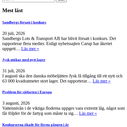
Mest läst
Sandbergs försatt i konkurs
20 juli, 2026
Sandbergs Lots & Transport AB har blivit försatt i konkurs. Det
rapporterar flera medier. Enligt nyhetssajten Carup har åkeriet
uppgett…
Läs mer »
Jysk utökar med nytt lager
31 juli, 2026
I augusti ska den danska möbeljätten Jysk få tillgång till ett nytt och
63 000 kvadratmeter stort lager. Det rapporterar…
Läs mer »
Problem för sjöfarten i Europa
3 augusti, 2026
Vattennivån i de viktiga floderna uppges vara extremt låg, något som
får följder för de fartyg som måste ta sig…
Läs mer »
Konkurserna ökade för första gången i år