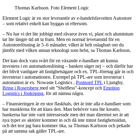
Thomas Karlsson. Foto Element Logic
Element Logic är en stor leverantör av e-handelsfavoriten Autostore
– som relativt enkelt kan byggas ut eftersom.
– Nu har vi det lite jobbigt med råvaror även vi, plast och aluminium
tar lite längre tid att ta fram. Men en normal leveranstid för en
Autostorelösning är 5–6 månader, vilket är helt oslagbart om du
jämför med vilken annan teknologi som helst, sa Thomas Karlsson.
Det kan dock vara svårt för en växande e-handlare att kunna
investera i en automationslöning – banken säger nej – och därför har
det blivit vanligare att fastighetsägare och ex. TPL-företag går in och
investerar i automationen. Exempel på TPL-are som investerar i
automation är ex. Nowaste Logistics ,
Postnord TPL
i Ljungby,
Bring i Rosersberg
med sitt ”Shelfless”-koncept och
Emotion
Logistics i Jönköping
, för att nämna några.
– Finansieringen är en stor flaskhals, det är inte alla e-handlare som
har musklerna för att klara den. Man behöver vara lite kreativ,
bankerna har inte varit intresserade men det man däremot ser är att
nya typer av aktörer kommer in och då inte minst fastighetssidan,
och det tror jag bara kommer öka, sa Thomas Karlsson och pekade
på att samma sak gäller TPL-are.