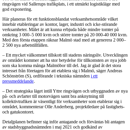
ringvägen vid Sallerups trafikplats, i ett utmärkt logistikläge med
god exponering.
Här planeras för ett funktionsblandat verksamhetsområde vilket
innebär etableringar av kontor, lager, industri och icke-störande
verksamheter. Målet är att kunna erbjuda både mindre tomter på
omkring 3 000–5 000 kvm och större tomter på 20 000-40 000 kvm.
Med den första etappen räknar Malmö stad med att generera 2 000–
2 500 nya arbetstillfällen.
– Ett mycket välkommet tillskott till stadens näringsliv. Utvecklingen
av området kommer att ha stor betydelse för tillkomsten av nya jobb
som ska komma många Malmöbor till del. Jag är glad åt det stora
intresset från företagen för att etablera sig i Malmö, säger Andreas
Schönström (S), ordförande i tekniska nämnden
i ett
pressmeddelande
.
– Det strategiska läget intill Yttre ringvägen och utbyggnaden av nya
på- och avfarter till motorvägen samt bra anknytning till
kollektivtrafiken är väsentligt för verksamheter som etablerar sig i
området, kommenterar Olle Anderberg, projektledare på fastighets-
och gatukontoret.
Detaljplanen befinner sig inför antagande och förväntas bli antagen
av stadsbyggnadsnämnden i maj 2021 och godkänd av