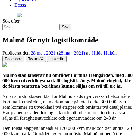
Bossa
Sök efter:
Malmö får nytt logistikområde
Publicerat den
28 maj, 2021
(28 maj, 2021)
av
Hilda Hultén
Facebook
Twitter/X
LinkedIn
Malmö stad lanserar nu området Fortuna Hemgården, med 300
000 kvm utvecklingsmark för logistik längs Malmö ringled, där
de första tomterna beräknas kunna säljas om två till tre år.
Nu är strukturskissen klar för Malmö stads nya verksamhetsområde
Fortuna Hemgården, ett markområde på totalt cirka 300 000 kvm
som kommer att utvecklas i två etapper och omfattar två detaljplaner.
Här planerar staden för logistik och lättindustri, och tomterna ska
säljas till fastighetsutvecklare och egenanvändare om 2–3 år.
Den första etappen innehåller 170 000 kvm mark och den andra 120
000 kvm mark. Området ligger i nordöstra Malmö, utmed Yttre