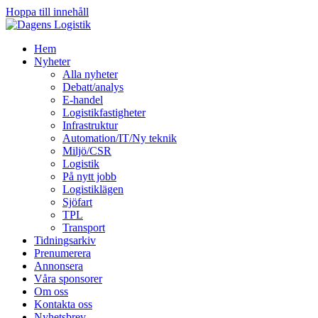
Hoppa till innehåll
Hem
Nyheter
Alla nyheter
Debatt/analys
E-handel
Logistikfastigheter
Infrastruktur
Automation/IT/Ny teknik
Miljö/CSR
Logistik
På nytt jobb
Logistiklägen
Sjöfart
TPL
Transport
Tidningsarkiv
Prenumerera
Annonsera
Våra sponsorer
Om oss
Kontakta oss
Nyhetsbrev