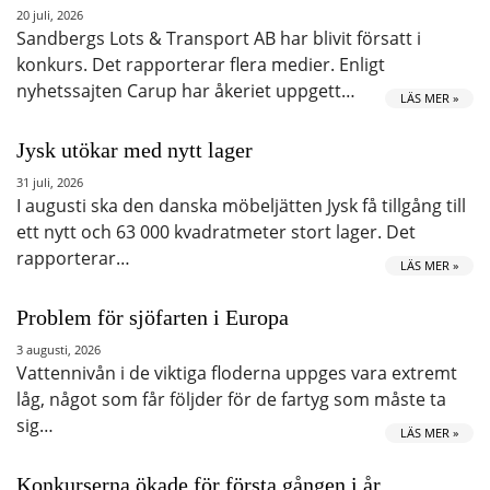
20 juli, 2026
Sandbergs Lots & Transport AB har blivit försatt i
konkurs. Det rapporterar flera medier. Enligt
nyhetssajten Carup har åkeriet uppgett…
LÄS MER »
Jysk utökar med nytt lager
31 juli, 2026
I augusti ska den danska möbeljätten Jysk få tillgång till
ett nytt och 63 000 kvadratmeter stort lager. Det
rapporterar…
LÄS MER »
Problem för sjöfarten i Europa
3 augusti, 2026
Vattennivån i de viktiga floderna uppges vara extremt
låg, något som får följder för de fartyg som måste ta
sig…
LÄS MER »
Konkurserna ökade för första gången i år