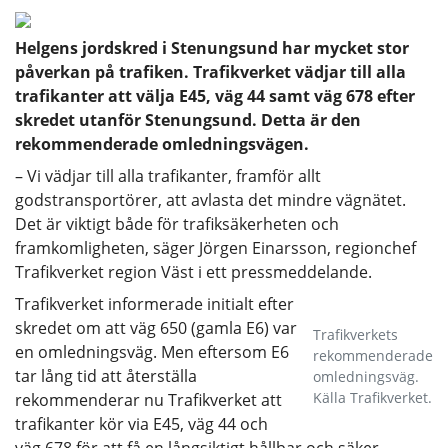
Helgens jordskred i Stenungsund har mycket stor
påverkan på trafiken. Trafikverket vädjar till alla
trafikanter att välja E45, väg 44 samt väg 678 efter
skredet utanför Stenungsund. Detta är den
rekommenderade omledningsvägen.
– Vi vädjar till alla trafikanter, framför allt
godstransportörer, att avlasta det mindre vägnätet.
Det är viktigt både för trafiksäkerheten och
framkomligheten, säger Jörgen Einarsson, regionchef
Trafikverket region Väst i ett pressmeddelande.
Trafikverket informerade initialt efter
skredet om att väg 650 (gamla E6) var
Trafikverkets
en omledningsväg. Men eftersom E6
rekommenderade
tar lång tid att återställa
omledningsväg.
Källa Trafikverket.
rekommenderar nu Trafikverket att
trafikanter kör via E45, väg 44 och
väg 678 för att få en långsiktigt hållbar och säker