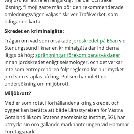
lösning. ”I möjligaste mån bör den rekommenderade
omledningsvägen väljas.” skriver Trafikverket, som
bifogar en karta.
Skredet en kriminalgåta:
Frågan om vad som orsakade
jordskredet på E6an
vid
Stenungssund liknar en kriminalgåta där indicierna
läggs på hög:
sprängningar förekom bara två dagar
innan jordskredet enligt seismologer, och det verkar
inte som entreprenören följt reglerna för hur mycket
jord som staplas på hög. Polisen har inlett en
undersökning om miljöbrott.
Miljöbrott?
Medier som rotat i förhållandena kring skredet och
bygget kan berätta att både Länsstyrelsen för Västra
Götaland liksom Statens geotekniska institut, SGI, har
uttryckt sin oro gällande markhanteringen vid Hammar
Företagspark.