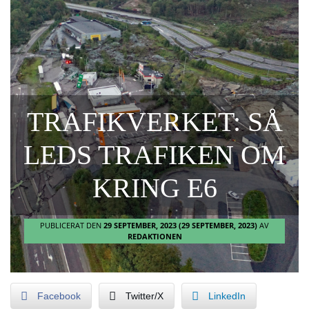
TRAFIKVERKET: SÅ
LEDS TRAFIKEN OM
KRING E6
PUBLICERAT DEN
29 SEPTEMBER, 2023
(29 SEPTEMBER, 2023)
AV
REDAKTIONEN
Facebook
Twitter/X
LinkedIn