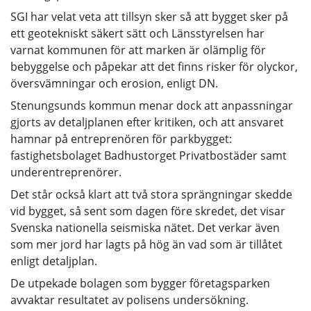
SGI har velat veta att tillsyn sker så att bygget sker på
ett geotekniskt säkert sätt och Länsstyrelsen har
varnat kommunen för att marken är olämplig för
bebyggelse och påpekar att det finns risker för olyckor,
översvämningar och erosion, enligt DN.
Stenungsunds kommun menar dock att anpassningar
gjorts av detaljplanen efter kritiken, och att ansvaret
hamnar på entreprenören för parkbygget:
fastighetsbolaget Badhustorget Privatbostäder samt
underentreprenörer.
Det står också klart att två stora sprängningar skedde
vid bygget, så sent som dagen före skredet, det visar
Svenska nationella seismiska nätet. Det verkar även
som mer jord har lagts på hög än vad som är tillåtet
enligt detaljplan.
De utpekade bolagen som bygger företagsparken
avvaktar resultatet av polisens undersökning.