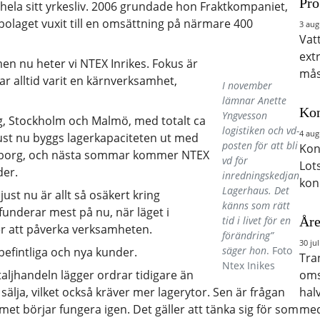
Pro
 hela sitt yrkesliv. 2006 grundade hon Fraktkompaniet,
olaget vuxit till en omsättning på närmare 400
3 aug
Vat
ext
men nu heter vi NTEX Inrikes. Fokus är
mås
ar alltid varit en kärnverksamhet,
I november
lämnar Anette
Kon
Yngvesson
rg, Stockholm och Malmö, med totalt ca
logistiken och vd-
4 aug
Just nu byggs lagerkapaciteten ut med
posten för att bli
Kon
ngborg, och nästa sommar kommer NTEX
vd för
Lot
der.
inredningskedjan
kon
Lagerhaus. Det
just nu är allt så osäkert kring
känns som rätt
funderar mest på nu, när läget i
tid i livet för en
Åre
er att påverka verksamheten.
förändring”
30 jul
säger hon
. Foto
befintliga och nya kunder.
Tra
Ntex Inikes
taljhandeln lägger ordrar tidigare än
oms
t sälja, vilket också kräver mer lagerytor. Sen är frågan
hal
t börjar fungera igen. Det gäller att tänka sig för som
med