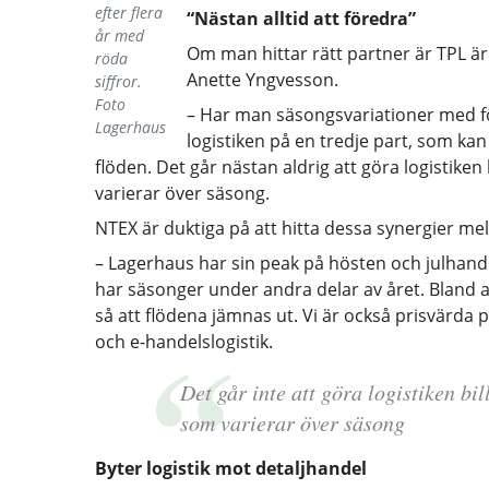
efter flera
“Nästan alltid att föredra”
år med
Om man hittar rätt partner är TPL är 
röda
Anette Yngvesson.
siffror.
Foto
– Har man säsongsvariationer med för
Lagerhaus
logistiken på en tredje part, som ka
flöden. Det går nästan aldrig att göra logistike
varierar över säsong.
NTEX är duktiga på att hitta dessa synergier m
– Lagerhaus har sin peak på hösten och julhan
har säsonger under andra delar av året. Bland
så att flödena jämnas ut. Vi är också prisvärda
och e-handelslogistik.
Det går inte att göra logistiken bi
som varierar över säsong
Byter logistik mot detaljhandel