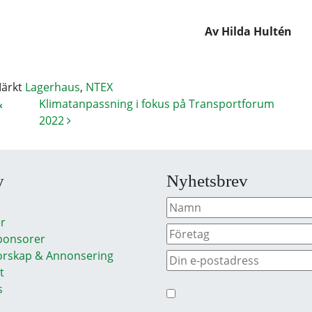
Av Hilda Hultén
ärkt
Lagerhaus
,
NTEX
&
Klimatanpassning i fokus på Transportforum
2022
y
Nyhetsbrev
r
ponsorer
rskap & Annonsering
t
s