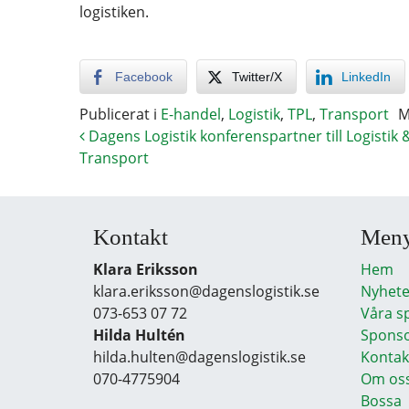
logistiken.
Facebook
Twitter/X
LinkedIn
Publicerat i
E-handel
,
Logistik
,
TPL
,
Transport
M
Dagens Logistik konferenspartner till Logistik 
Transport
Kontakt
Men
Klara Eriksson
Hem
klara.eriksson@dagenslogistik.se
Nyhete
073-653 07 72
Våra s
Hilda Hultén
Sponso
hilda.hulten@dagenslogistik.se
Kontak
070-4775904
Om os
Bossa