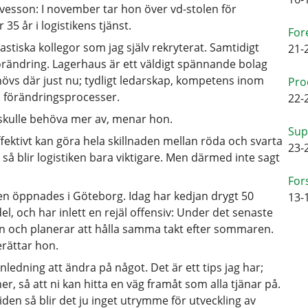
esson: I november tar hon över vd-stolen för
35 år i logistikens tjänst.
For
tastiska kollegor som jag själv rekryterat. Samtidigt
21-
n förändring. Lagerhaus är ett väldigt spännande bolag
hövs där just nu; tydligt ledarskap, kompetens inom
Pro
ch förändringsprocesser.
22-
skulle behöva mer av, menar hon.
Sup
effektivt kan göra hela skillnaden mellan röda och svarta
23-
 så blir logistiken bara viktigare. Men därmed inte sagt
For
en öppnades i Göteborg. Idag har kedjan drygt 50
13-
l, och har inlett en rejäl offensiv: Under det senaste
en och planerar att hålla samma takt efter sommaren.
erättar hon.
nledning att ändra på något. Det är ett tips jag har;
, så att ni kan hitta en väg framåt som alla tjänar på.
den så blir det ju inget utrymme för utveckling av