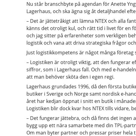
Nu står branschbyte på agendan för Anette Yngv
Lagerhaus, och ska ägna sig åt detaljhandel efter 
– Det är jättetråkigt att lämna NTEX och alla fan
känns det otroligt kul, och rätt tid i livet för e
och jag sitter på erfarenheter som verkligen be
logistik och vana att driva strategiska frågor o
Just logistikkompetens är något många företag 
– Logistiken är otroligt viktig, att den fungerar 
siffror, som i Lagerhaus fall. Och med e-handeln
att man behöver sköta den i egen regi.
Lagerhaus grundades 1996, då den första butik
butiker i Sverige och Norge samt nordisk e-hande
året har kedjan öppnat i snitt en butik i månad
Logistiken blir dock kvar hos NTEX tills vidare, b
– Det fungerar jättebra, och då finns det ingen a
bygg upp ett nära samarbete med din TPL-partner
Om man byter partner och pressar priser hela ti