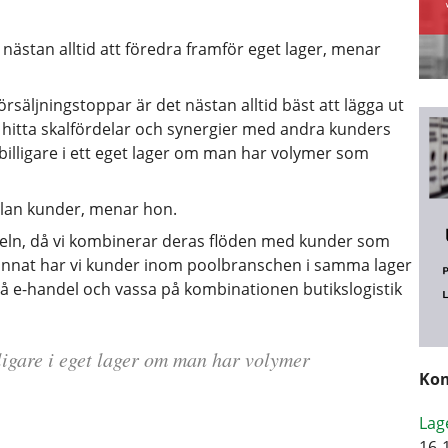
nästan alltid att föredra framför eget lager, menar
säljningstoppar är det nästan alltid bäst att lägga ut
n hitta skalfördelar och synergier med andra kunders
n billigare i ett eget lager om man har volymer som
ellan kunder, menar hon.
deln, då vi kombinerar deras flöden med kunder som
 annat har vi kunder inom poolbranschen i samma lager
 på e-handel och vassa på kombinationen butikslogistik
lligare i eget lager om man har volymer
Kom
Lag
16-