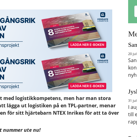
Me
San
20 jul
San
kon
nyh
Jys
ktigt med logistikkompetens, men har man stora
31 jul
att lägga ut logistiken på en TPL-partner, menar
I a
 för sitt hjärtebarn NTEX Inrikes för att ta över
till
rap
t nummer ute nu!