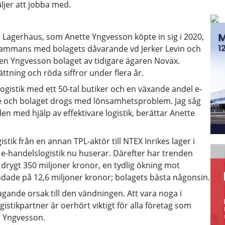
ljer att jobba med.
Lagerhaus, som Anette Yngvesson köpte in sig i 2020,
lsammans med bolagets dåvarande vd Jerker Levin och
en Yngvesson bolaget av tidigare ägaren Novax.
ning och röda siffror under flera år.
gistik med ett 50-tal butiker och en växande andel e-
e och bolaget drogs med lönsamhetsproblem. Jag såg
en med hjälp av effektivare logistik, berättar Anette
istik från en annan TPL-aktör till NTEX Inrikes lager i
 e-handelslogistik nu huserar. Därefter har trenden
drygt 350 miljoner kronor, en tydlig ökning mot
ndade på 12,6 miljoner kronor; bolagets bästa någonsin.
ragande orsak till den vändningen. Att vara noga i
istikpartner är oerhört viktigt för alla företag som
e Yngvesson.