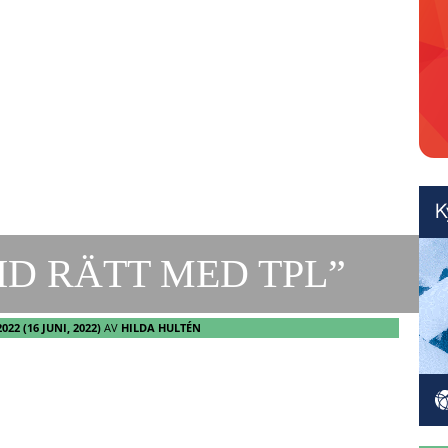
ID RÄTT MED TPL”
2022
(16 JUNI, 2022)
AV
HILDA HULTÉN