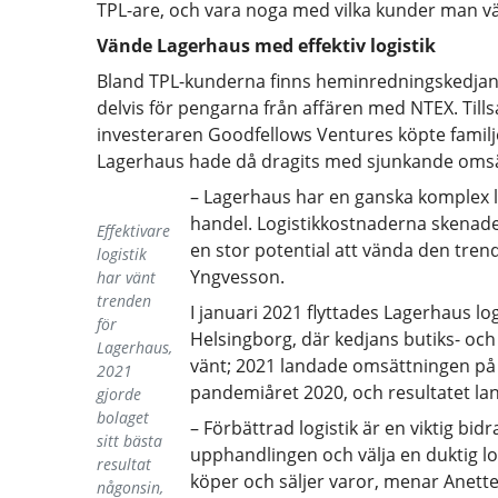
TPL-are, och vara noga med vilka kunder man vä
Vände Lagerhaus med effektiv logistik
Bland TPL-kunderna finns heminredningskedjan 
delvis för pengarna från affären med NTEX. Til
investeraren Goodfellows Ventures köpte familj
Lagerhaus hade då dragits med sjunkande omsätt
– Lagerhaus har en ganska komplex lo
handel. Logistikkostnaderna skenad
Effektivare
en stor potential att vända den trend
logistik
Yngvesson.
har vänt
trenden
I januari 2021 flyttades Lagerhaus log
för
Helsingborg, där kedjans butiks- och
Lagerhaus,
vänt; 2021 landade omsättningen på 
2021
pandemiåret 2020, och resultatet la
gjorde
bolaget
– Förbättrad logistik är en viktig bid
sitt bästa
upphandlingen och välja en duktig log
resultat
köper och säljer varor, menar Anett
någonsin,