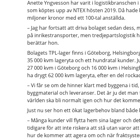
Anette Yngvesson har varit i logistikbranschen i
som köptes upp av NTEX hösten 2019. Då hade b
miljoner kronor med ett 100-tal anställda.
– Jag har fortsatt att driva bolaget sedan dess, 
på inrikestransporter, men tredjepartslogistik h
berättar hon.
Bolagets TPL-lager finns i Göteborg, Helsingbo
35 000 kvm lageryta och ett hundratal kunder. 
27 000 kvm i Göteborg och 16 000 kvm i Helsi
ha drygt 62 000 kvm lageryta, efter en del rocka
– Vi får se om de hinner klart med byggena i tid, 
byggmaterial och leveranser. Det är ju det man 
världen ska bli normalt igen och hur det komm
Just nu ser hon ett ökat lagerbehov bland både 
– Många kunder vill flytta hem sina lager och de
tidigare för att inte riskera att stå utan varor at
hur de kommer att agera om och när fraktsysteme