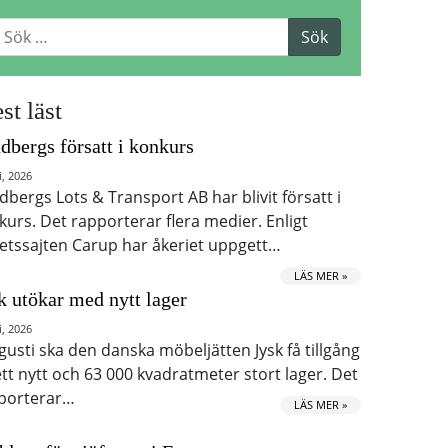
st läst
dbergs försatt i konkurs
i, 2026
dbergs Lots & Transport AB har blivit försatt i
kurs. Det rapporterar flera medier. Enligt
etssajten Carup har åkeriet uppgett…
LÄS MER »
k utökar med nytt lager
i, 2026
ugusti ska den danska möbeljätten Jysk få tillgång
 ett nytt och 63 000 kvadratmeter stort lager. Det
porterar…
LÄS MER »