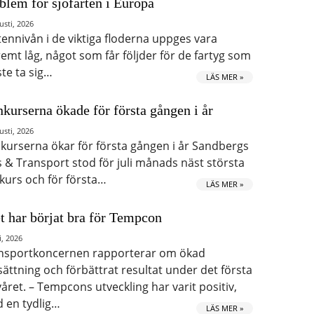
blem för sjöfarten i Europa
usti, 2026
tennivån i de viktiga floderna uppges vara
remt låg, något som får följder för de fartyg som
te ta sig…
LÄS MER »
kurserna ökade för första gången i år
usti, 2026
kurserna ökar för första gången i år Sandbergs
s & Transport stod för juli månads näst största
kurs och för första…
LÄS MER »
t har börjat bra för Tempcon
i, 2026
nsportkoncernen rapporterar om ökad
ättning och förbättrat resultat under det första
våret. – Tempcons utveckling har varit positiv,
 en tydlig…
LÄS MER »