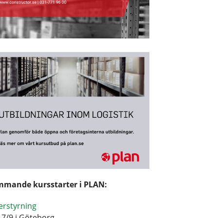
mande kursstarter i PLAN:
erstyrning
17/9 i Göteborg