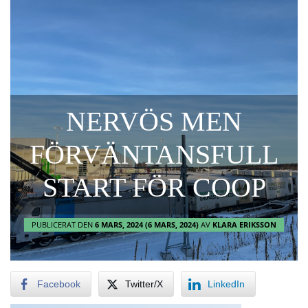
NERVÖS MEN
FÖRVÄNTANSFULL
START FÖR COOP
PUBLICERAT DEN
6 MARS, 2024
(6 MARS, 2024)
AV
KLARA ERIKSSON
Facebook
Twitter/X
LinkedIn