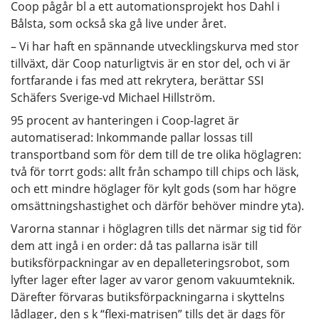
Coop pågår bl a ett automationsprojekt hos Dahl i
Bålsta, som också ska gå live under året.
– Vi har haft en spännande utvecklingskurva med stor
tillväxt, där Coop naturligtvis är en stor del, och vi är
fortfarande i fas med att rekrytera, berättar SSI
Schäfers Sverige-vd Michael Hillström.
95 procent av hanteringen i Coop-lagret är
automatiserad: Inkommande pallar lossas till
transportband som för dem till de tre olika höglagren:
två för torrt gods: allt från schampo till chips och läsk,
och ett mindre höglager för kylt gods (som har högre
omsättningshastighet och därför behöver mindre yta).
Varorna stannar i höglagren tills det närmar sig tid för
dem att ingå i en order: då tas pallarna isär till
butiksförpackningar av en depalleteringsrobot, som
lyfter lager efter lager av varor genom vakuumteknik.
Därefter förvaras butiksförpackningarna i skyttelns
lådlager, den s k “flexi-matrisen” tills det är dags för