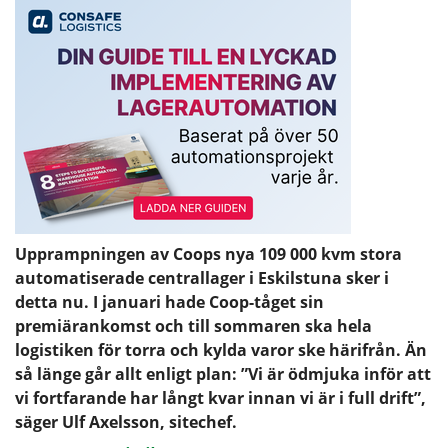
Upprampningen av Coops nya 109 000 kvm stora
automatiserade centrallager i Eskilstuna sker i
detta nu. I januari hade Coop-tåget sin
premiärankomst och till sommaren ska hela
logistiken för torra och kylda varor ske härifrån. Än
så länge går allt enligt plan: ”Vi är ödmjuka inför att
vi fortfarande har långt kvar innan vi är i full drift”,
säger Ulf Axelsson, sitechef.