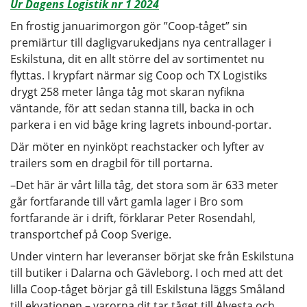
Ur Dagens Logistik nr 1 2024
En frostig januarimorgon gör ”Coop-tåget” sin
premiärtur till dagligvarukedjans nya centrallager i
Eskilstuna, dit en allt större del av sortimentet nu
flyttas. I krypfart närmar sig Coop och TX Logistiks
drygt 258 meter långa tåg mot skaran nyfikna
väntande, för att sedan stanna till, backa in och
parkera i en vid båge kring lagrets inbound-portar.
Där möter en nyinköpt reachstacker och lyfter av
trailers som en dragbil för till portarna.
–Det här är vårt lilla tåg, det stora som är 633 meter
går fortfarande till vårt gamla lager i Bro som
fortfarande är i drift, förklarar Peter Rosendahl,
transportchef på Coop Sverige.
Under vintern har leveranser börjat ske från Eskilstuna
till butiker i Dalarna och Gävleborg. I och med att det
lilla Coop-tåget börjar gå till Eskilstuna läggs Småland
till ekvationen – varorna dit tar tåget till Alvesta och