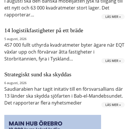
I augusti ska den danska möbeljätten Jysk få tillgång till
ett nytt och 63 000 kvadratmeter stort lager. Det
rapporterar…
LÄS MER »
14 logistikfastigheter på ett bräde
5 augusti, 2026
457 000 fullt uthyrda kvadratmeter byter ägare när EQT
växlar upp och förvärvar åtta fastigheter i
Storbritannien, fyra i Tyskland…
LÄS MER »
Strategiskt sund ska skyddas
6 augusti, 2026
Saudiarabien har tagit initativ till en försvarsallians där
13 länder ska skydda sjöfarten i Bab-el-Mandebsundet.
Det rapporterar flera nyhetsmedier
LÄS MER »