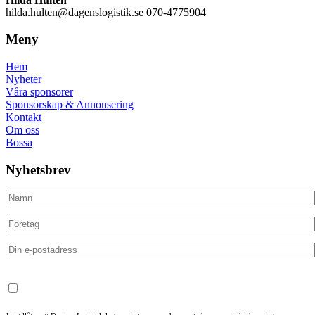
hilda.hulten@dagenslogistik.se 070-4775904
Meny
Hem
Nyheter
Våra sponsorer
Sponsorskap & Annonsering
Kontakt
Om oss
Bossa
Nyhetsbrev