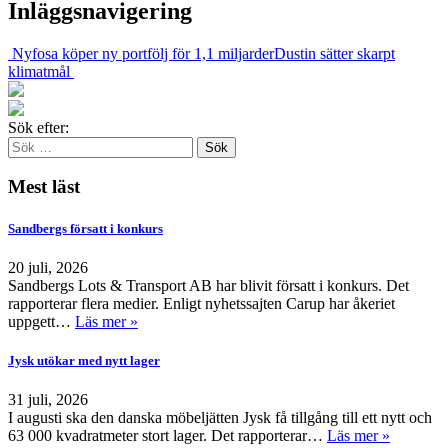
Inläggsnavigering
Nyfosa köper ny portfölj för 1,1 miljarder
Dustin sätter skarpt
klimatmål
Sök efter:
Mest läst
Sandbergs försatt i konkurs
20 juli, 2026
Sandbergs Lots & Transport AB har blivit försatt i konkurs. Det
rapporterar flera medier. Enligt nyhetssajten Carup har åkeriet
uppgett…
Läs mer »
Jysk utökar med nytt lager
31 juli, 2026
I augusti ska den danska möbeljätten Jysk få tillgång till ett nytt och
63 000 kvadratmeter stort lager. Det rapporterar…
Läs mer »