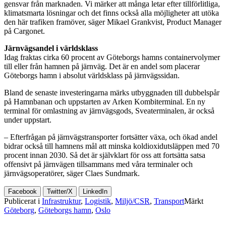
gensvar från marknaden. Vi märker att många letar efter tillförlitliga,
klimatsmarta lösningar och det finns också alla möjligheter att utöka
den här trafiken framöver, säger Mikael Grankvist, Product Manager
på Cargonet.
Järnvägsandel i världsklass
Idag fraktas cirka 60 procent av Göteborgs hamns containervolymer
till eller från hamnen på järnväg. Det är en andel som placerar
Göteborgs hamn i absolut världsklass på järnvägssidan.
Bland de senaste investeringarna märks utbyggnaden till dubbelspår
på Hamnbanan och uppstarten av Arken Kombiterminal. En ny
terminal för omlastning av järnvägsgods, Sveaterminalen, är också
under uppstart.
– Efterfrågan på järnvägstransporter fortsätter växa, och ökad andel
bidrar också till hamnens mål att minska koldioxidutsläppen med 70
procent innan 2030. Så det är självklart för oss att fortsätta satsa
offensivt på järnvägen tillsammans med våra terminaler och
järnvägsoperatörer, säger Claes Sundmark.
Facebook
Twitter/X
LinkedIn
Publicerat i
Infrastruktur
,
Logistik
,
Miljö/CSR
,
Transport
Märkt
Göteborg
,
Göteborgs hamn
,
Oslo