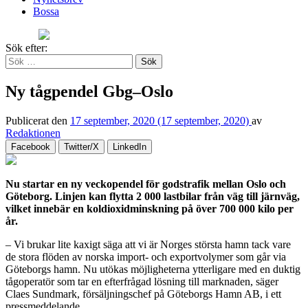
Bossa
Sök efter:
Ny tågpendel Gbg–Oslo
Publicerat den
17 september, 2020
(17 september, 2020)
av
Redaktionen
Facebook
Twitter/X
LinkedIn
Nu startar en ny veckopendel för godstrafik mellan Oslo och
Göteborg. Linjen kan flytta 2 000 lastbilar från väg till järnväg,
vilket innebär en koldioxidminskning på över 700 000 kilo per
år.
– Vi brukar lite kaxigt säga att vi är Norges största hamn tack vare
de stora flöden av norska import- och exportvolymer som går via
Göteborgs hamn. Nu utökas möjligheterna ytterligare med en duktig
tågoperatör som tar en efterfrågad lösning till marknaden, säger
Claes Sundmark, försäljningschef på Göteborgs Hamn AB, i ett
pressmeddelande.