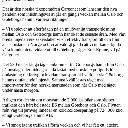
Det är den norska tågoperatören Cargonet som lanserar den nya
pendeln som inledningsvis avgår en gång i veckan mellan Oslo och
Göteborgs hamn i vardera riktningen.
– Vi upplever att efterfrågan på en miljövänlig transportlösning
mellan Oslo och Göteborgs hamn har ökat de senaste åren. Med vårt
breda linjenätverk säkerställer vi en effektiv transport till och från
alla storstäder i Norge och vi är väldigt glada att vi nu kan erbjuda
våra kunder detta vidare ut till Göteborg, säger Erik Røhne, vd på
Cargonet.
Det 580 meter långa tåget ankommer till Göteborgs hamn från Oslo
på onsdagseftermiddagar – då lastat med norskt exportgods för
omlastning till fartyg och vidare transport ut i världen via Göteborgs
hamns omfattande linjenät. Samma kväll lastas tåget med
importvaror för den norska marknaden som når Oslo med tåget
under nästa morgon.
Årligen rör det sig om motsvarande 2 000 lastbilar som slipper
trafikera den hårt belastade E6 mellan Göteborg och Oslo. Flytten
från väg till järnväg innebär en koldioxidbesparing på 724 000 kilo,
enligt Göteborgs Hamn AB.
– Vi smög igång trafiken i förra veckan och vi har fått ett jättebra