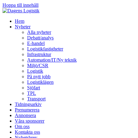
Hoppa till innehåll
Hem
Nyheter
Alla nyheter
Debatt/analys
E-handel
Logistikfastigheter
Infrastruktur
Automation/IT/Ny teknik
Miljö/CSR
Logistik
På nytt jobb
Logistiklägen
Sjöfart
TPL
Transport
Tidningsarkiv
Prenumerera
Annonsera
Våra sponsorer
Om oss
Kontakta oss
Nyhetsbrev