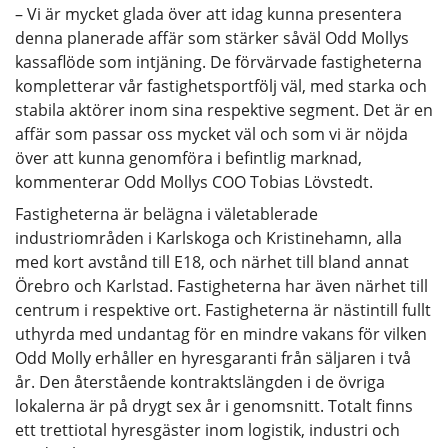
– Vi är mycket glada över att idag kunna presentera
denna planerade affär som stärker såväl Odd Mollys
kassaflöde som intjäning. De förvärvade fastigheterna
kompletterar vår fastighetsportfölj väl, med starka och
stabila aktörer inom sina respektive segment. Det är en
affär som passar oss mycket väl och som vi är nöjda
över att kunna genomföra i befintlig marknad,
kommenterar Odd Mollys COO Tobias Lövstedt.
Fastigheterna är belägna i väletablerade
industriområden i Karlskoga och Kristinehamn, alla
med kort avstånd till E18, och närhet till bland annat
Örebro och Karlstad. Fastigheterna har även närhet till
centrum i respektive ort. Fastigheterna är nästintill fullt
uthyrda med undantag för en mindre vakans för vilken
Odd Molly erhåller en hyresgaranti från säljaren i två
år. Den återstående kontraktslängden i de övriga
lokalerna är på drygt sex år i genomsnitt. Totalt finns
ett trettiotal hyresgäster inom logistik, industri och