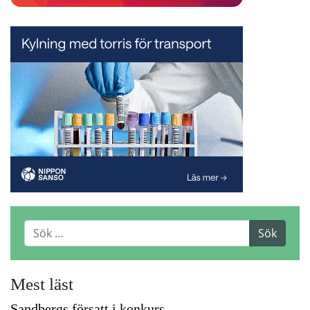
Mest läst
Sandbergs försatt i konkurs