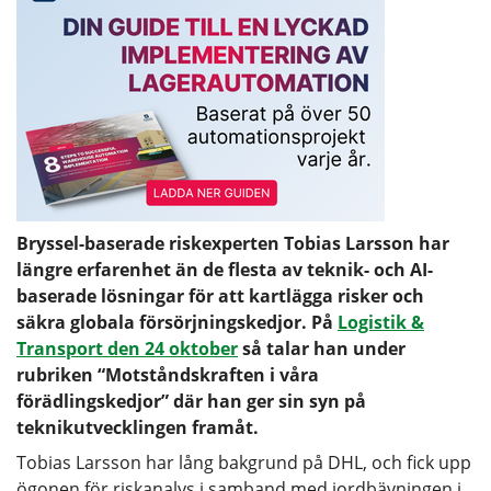
Bryssel-baserade riskexperten Tobias Larsson har
längre erfarenhet än de flesta av teknik- och AI-
baserade lösningar för att kartlägga risker och
säkra globala försörjningskedjor.
På
Logistik &
Transport den 24 oktober
så talar han under
rubriken “Motståndskraften i våra
förädlingskedjor” där han ger sin syn på
teknikutvecklingen framåt.
Tobias Larsson har lång bakgrund på DHL, och fick upp
ögonen för riskanalys i samband med jordbävningen i