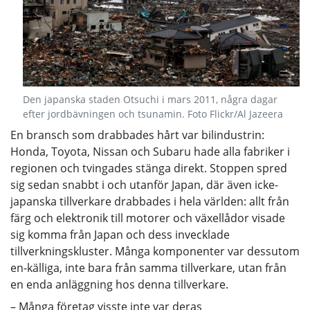
Den japanska staden Otsuchi i mars 2011, några dagar
efter jordbävningen och tsunamin. Foto Flickr/Al Jazeera
En bransch som drabbades hårt var bilindustrin:
Honda, Toyota, Nissan och Subaru hade alla fabriker i
regionen och tvingades stänga direkt. Stoppen spred
sig sedan snabbt i och utanför Japan, där även icke-
japanska tillverkare drabbades i hela världen: allt från
färg och elektronik till motorer och växellådor visade
sig komma från Japan och dess invecklade
tillverkningskluster. Många komponenter var dessutom
en-källiga, inte bara från samma tillverkare, utan från
en enda anläggning hos denna tillverkare.
– Många företag visste inte var deras