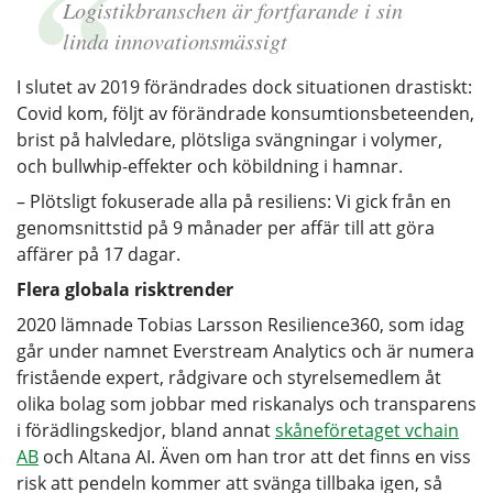
Logistikbranschen är fortfarande i sin
linda innovationsmässigt
I slutet av 2019 förändrades dock situationen drastiskt:
Covid kom, följt av förändrade konsumtionsbeteenden,
brist på halvledare, plötsliga svängningar i volymer,
och bullwhip-effekter och köbildning i hamnar.
– Plötsligt fokuserade alla på resiliens: Vi gick från en
genomsnittstid på 9 månader per affär till att göra
affärer på 17 dagar.
Flera globala risktrender
2020 lämnade Tobias Larsson Resilience360, som idag
går under namnet Everstream Analytics och är numera
fristående expert, rådgivare och styrelsemedlem åt
olika bolag som jobbar med riskanalys och transparens
i förädlingskedjor, bland annat
skåneföretaget vchain
AB
och Altana AI. Även om han tror att det finns en viss
risk att pendeln kommer att svänga tillbaka igen, så