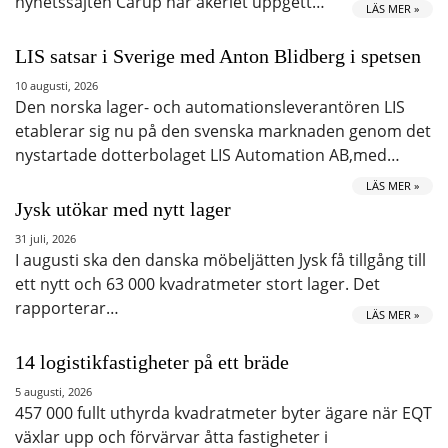
nyhetssajten Carup har åkeriet uppgett…
LÄS MER »
LIS satsar i Sverige med Anton Blidberg i spetsen
10 augusti, 2026
Den norska lager- och automationsleverantören LIS
etablerar sig nu på den svenska marknaden genom det
nystartade dotterbolaget LIS Automation AB,med…
LÄS MER »
Jysk utökar med nytt lager
31 juli, 2026
I augusti ska den danska möbeljätten Jysk få tillgång till
ett nytt och 63 000 kvadratmeter stort lager. Det
rapporterar…
LÄS MER »
14 logistikfastigheter på ett bräde
5 augusti, 2026
457 000 fullt uthyrda kvadratmeter byter ägare när EQT
växlar upp och förvärvar åtta fastigheter i