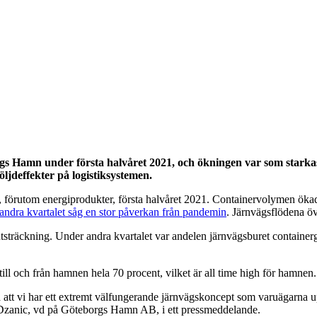
rgs Hamn under första halvåret 2021, och ökningen var som starkast
ljdeffekter på logistiksystemen.
 förutom energiprodukter, första halvåret 2021. Containervolymen ök
andra kvartalet såg en stor påverkan från pandemin
. Järnvägsflödena ö
tsträckning. Under andra kvartalet var andelen järnvägsburet containergo
ill och från hamnen hela 70 procent, vilket är all time high för hamnen.
o på att vi har ett extremt välfungerande järnvägskoncept som varuägarna 
lvir Dzanic, vd på Göteborgs Hamn AB, i ett pressmeddelande.