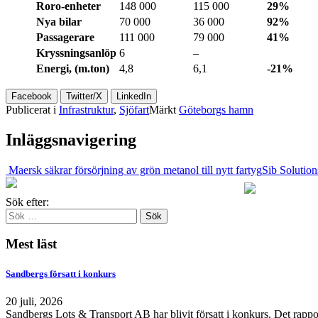
Roro-enheter
148 000
115 000
29%
Nya bilar
70 000
36 000
92%
Passagerare
111 000
79 000
41%
Kryssningsanlöp
6
–
Energi, (m.ton)
4,8
6,1
-21%
Facebook
Twitter/X
LinkedIn
Publicerat i
Infrastruktur
,
Sjöfart
Märkt
Göteborgs hamn
Inläggsnavigering
Maersk säkrar försörjning av grön metanol till nytt fartyg
Sib Solution
Sök efter:
Mest läst
Sandbergs försatt i konkurs
20 juli, 2026
Sandbergs Lots & Transport AB har blivit försatt i konkurs. Det rappo