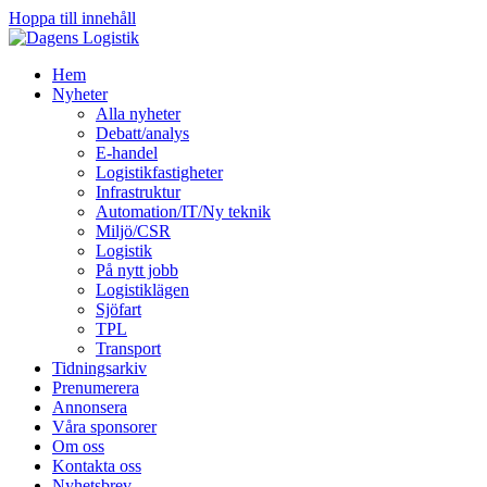
Hoppa till innehåll
Hem
Nyheter
Alla nyheter
Debatt/analys
E-handel
Logistikfastigheter
Infrastruktur
Automation/IT/Ny teknik
Miljö/CSR
Logistik
På nytt jobb
Logistiklägen
Sjöfart
TPL
Transport
Tidningsarkiv
Prenumerera
Annonsera
Våra sponsorer
Om oss
Kontakta oss
Nyhetsbrev