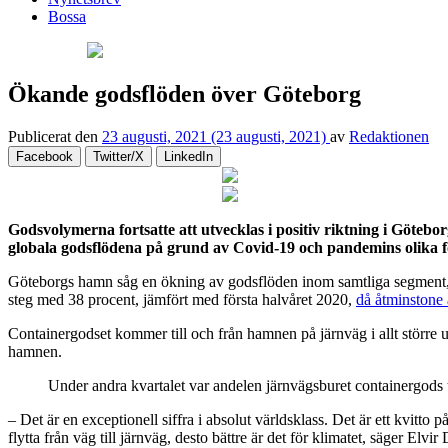
Bossa
Ökande godsflöden över Göteborg
Publicerat den
23 augusti, 2021
(23 augusti, 2021)
av
Redaktionen
Facebook
Twitter/X
LinkedIn
Godsvolymerna fortsatte att utvecklas i positiv riktning i Götebo
globala godsflödena på grund av Covid-19 och pandemins olika fö
Göteborgs hamn såg en ökning av godsflöden inom samtliga segment,
steg med 38 procent, jämfört med första halvåret 2020,
då åtminstone 
Containergodset kommer till och från hamnen på järnväg i allt större u
hamnen.
Under andra kvartalet var andelen järnvägsburet containergods t
– Det är en exceptionell siffra i absolut världsklass. Det är ett kvitt
flytta från väg till järnväg, desto bättre är det för klimatet, säger E