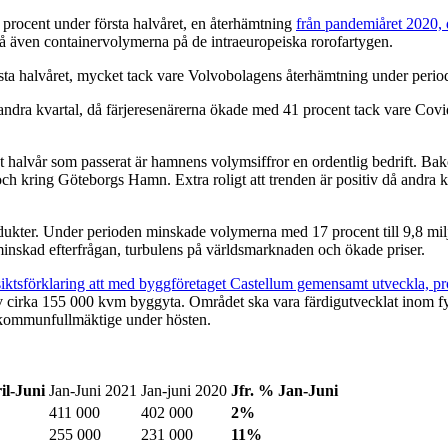
procent under första halvåret, en återhämtning
från pandemiåret 2020,
så även containervolymerna på de intraeuropeiska rorofartygen.
ta halvåret, mycket tack vare Volvobolagens återhämtning under perio
ndra kvartal, då färjeresenärerna ökade med 41 procent tack vare Covid-
 halvår som passerat är hamnens volymsiffror en ordentlig bedrift. Bak
och kring Göteborgs Hamn. Extra roligt att trenden är positiv då andra kv
dukter. Under perioden minskade volymerna med 17 procent till 9,8 mil
inskad efterfrågan, turbulens på världsmarknaden och ökade priser.
iktsförklaring att med byggföretaget Castellum gemensamt utveckla, proje
cirka 155 000 kvm byggyta. Området ska vara färdigutvecklat inom fyra 
i kommunfullmäktige under hösten.
il-Juni
Jan-Juni 2021
Jan-juni 2020
Jfr. % Jan-Juni
411 000
402 000
2%
255 000
231 000
11%