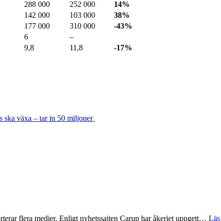
288 000
252 000
14%
142 000
103 000
38%
177 000
310 000
-43%
6
–
9,8
11,8
-17%
s ska växa – tar in 50 miljoner
rterar flera medier. Enligt nyhetssajten Carup har åkeriet uppgett…
Läs