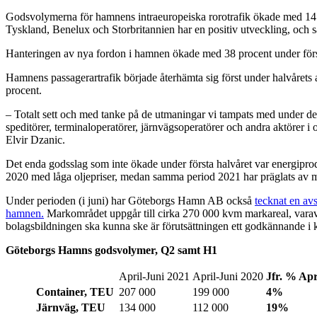
Godsvolymerna för hamnens intraeuropeiska rorotrafik ökade med 14 
Tyskland, Benelux och Storbritannien har en positiv utveckling, och 
Hanteringen av nya fordon i hamnen ökade med 38 procent under förs
Hamnens passagerartrafik började återhämta sig först under halvårets a
procent.
– Totalt sett och med tanke på de utmaningar vi tampats med under det
speditörer, terminaloperatörer, järnvägsoperatörer och andra aktörer i 
Elvir Dzanic.
Det enda godsslag som inte ökade under första halvåret var energipro
2020 med låga oljepriser, medan samma period 2021 har präglats av m
Under perioden (i juni) har Göteborgs Hamn AB också
tecknat en avs
hamnen.
Markområdet uppgår till cirka 270 000 kvm markareal, varav 
bolagsbildningen ska kunna ske är förutsättningen ett godkännande 
Göteborgs Hamns godsvolymer, Q2 samt H1
April-Juni 2021
April-Juni 2020
Jfr. % Apr
Container, TEU
207 000
199 000
4%
Järnväg, TEU
134 000
112 000
19%