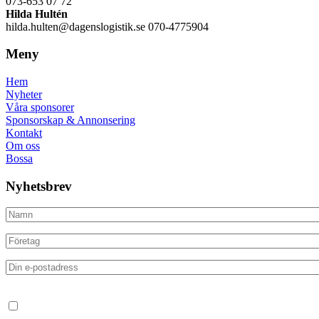
073-653 07 72
Hilda Hultén
hilda.hulten@dagenslogistik.se 070-4775904
Meny
Hem
Nyheter
Våra sponsorer
Sponsorskap & Annonsering
Kontakt
Om oss
Bossa
Nyhetsbrev