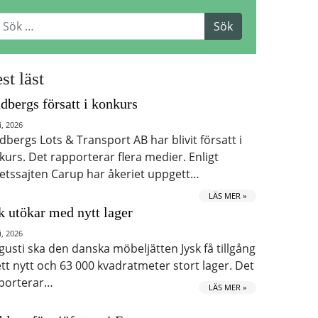
st läst
dbergs försatt i konkurs
i, 2026
dbergs Lots & Transport AB har blivit försatt i
kurs. Det rapporterar flera medier. Enligt
etssajten Carup har åkeriet uppgett…
LÄS MER »
k utökar med nytt lager
i, 2026
ugusti ska den danska möbeljätten Jysk få tillgång
 ett nytt och 63 000 kvadratmeter stort lager. Det
porterar…
LÄS MER »