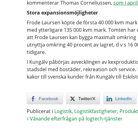
kommenterar Thomas Corneliussen,
som i apri
Stora expansionsmöjligheter
Frode Laursen köpte de första 40 000 kvm mark 
med ytterligare 135 000 kvm mark. Tomten har e
att Frode Laursen kan bygga maximalt omkring 
utnyttja omkring 40 procent av lagret, d v s 16
tidigare.
I Kungälv påbörjas avvecklingen av kexprodukti
stadsdel med bostäder, rekreation och service. Må
kakor till svenska kunder från Kungälv till Eskil
Facebook
Twitter/X
LinkedIn
Publicerat i
Logistik
,
Logistikfastigheter
,
Produkt
Växande efterfrågan på logtech-tjänster