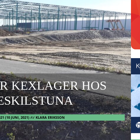
R KEXLAGER HOS
 ESKILSTUNA
021
(10 JUNI, 2021)
AV
KLARA ERIKSSON