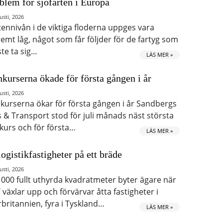
blem för sjöfarten i Europa
usti, 2026
tennivån i de viktiga floderna uppges vara
remt låg, något som får följder för de fartyg som
te ta sig…
LÄS MER »
kurserna ökade för första gången i år
usti, 2026
kurserna ökar för första gången i år Sandbergs
s & Transport stod för juli månads näst största
kurs och för första…
LÄS MER »
logistikfastigheter på ett bräde
usti, 2026
 000 fullt uthyrda kvadratmeter byter ägare när
 växlar upp och förvärvar åtta fastigheter i
rbritannien, fyra i Tyskland…
LÄS MER »