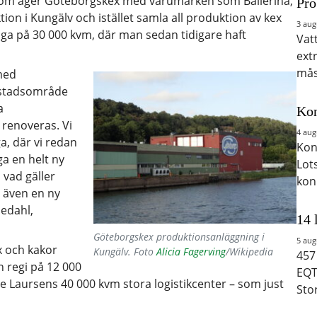
som äger Göteborgskex med varumärken som Ballerina,
Pro
ion i Kungälv och istället samla all produktion av kex
3 aug
Riga på 30 000 kvm, där man sedan tidigare haft
Vat
ext
mås
med
ostadsområde
a
Kon
renoveras. Vi
4 aug
ga, där vi redan
Kon
a en helt ny
Lot
 vad gäller
kon
r även en ny
nedahl,
14 
Göteborgskex produktionsanläggning i
5 aug
x och kakor
Kungälv. Foto
Alicia Fagerving
/Wikipedia
457
n regi på 12 000
EQT
de Laursens 40 000 kvm stora logistikcenter – som just
Sto