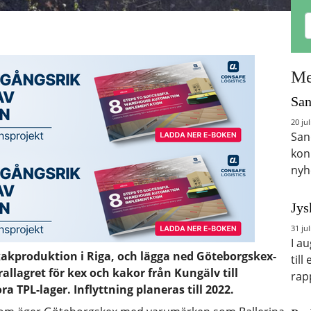
Me
San
20 jul
San
kon
nyh
Jys
31 jul
I a
kakproduktion i Riga, och lägga ned Göteborgskex-
till
allagret för kex och kakor från Kungälv till
rap
 TPL-lager. Inflyttning planeras till 2022.