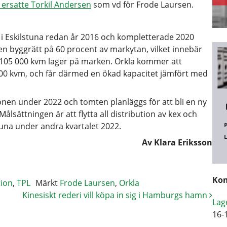
l ersatte Torkil Andersen
som vd för Frode Laursen.
i Eskilstuna redan år 2016 och kompletterade 2020
n byggrätt på 60 procent av markytan, vilket innebär
105 000 kvm lager på marken. Orkla kommer att
 000 kvm, och får därmed en ökad kapacitet jämfört med
onen under 2022 och tomten planläggs för att bli en ny
lsättningen är att flytta all distribution av kex och
stuna under andra kvartalet 2022.
Av Klara Eriksson
Kom
ion
,
TPL
Märkt
Frode Laursen
,
Orkla
Kinesiskt rederi vill köpa in sig i Hamburgs hamn
Lag
16-