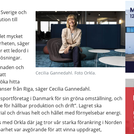
 Sverige och
tion till
det mycket
rheten, säger
 ett ledord i
lösningar.
knaden och
Cecilia Gannedahl. Foto Orkla.
att
öka hitta
anser från Riga, säger Cecilia Gannedahl.
nsportföretag i Danmark för sin gröna omställning, och
ke för hållbar produktion och drift”. Lagret ska
l och drivas helt och hållet med förnyelsebar energi.
 med Orkla där jag tror vår starka förankring i Norden
barhet var avgörande för att vinna uppdraget,