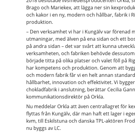
2018 beslutade livsmedelsproducenten Orkla, 
Brago och Mariekex, att lägga ner sin kexprodukt
och kakor i en ny, modern och hållbar, fabrik i 
produktion.
– Den verksamhet vi har i Kungälv var förenad 
utmaningar, med älven på ena sidan och ett b
på andra sidan – det var svårt att kunna utveckl
verksamheten, och fabriken behövde dessutom 
började titta på olika platser och valet föll på Ri
har kompetens och produktion. Genom att bygg
och modern fabrik får vi en helt annan standard
hållbarhet, innovation och effektivitet. Vi bygge
chokladfabrik i anslutning, berättar Cecilia Gan
kommunikationsdirektör på Orkla.
Nu meddelar Orkla att även centrallagret för ke
flyttas från Kungälv, där man haft ett lager i ege
kvm, till Eskilstuna och danska TPL-aktören Fro
nu byggs av LC.