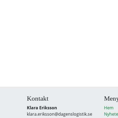
Kontakt
Men
Klara Eriksson
Hem
klara.eriksson@dagenslogistik.se
Nyhete