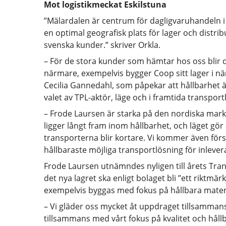
Mot logistikmeckat Eskilstuna
”Mälardalen är centrum för dagligvaruhandeln i
en optimal geografisk plats för lager och distribu
svenska kunder.” skriver Orkla.
– För de stora kunder som hämtar hos oss blir 
närmare, exempelvis bygger Coop sitt lager i nä
Cecilia Gannedahl, som påpekar att hållbarhet är
valet av TPL-aktör, läge och i framtida transport
– Frode Laursen är starka på den nordiska mar
ligger långt fram inom hållbarhet, och läget gör 
transporterna blir kortare. Vi kommer även förs
hållbaraste möjliga transportlösning för inlever
Frode Laursen utnämndes nyligen till årets Tra
det nya lagret ska enligt bolaget bli ”ett riktmär
exempelvis byggas med fokus på hållbara materia
– Vi gläder oss mycket åt uppdraget tillsammans
tillsammans med vårt fokus på kvalitet och håll