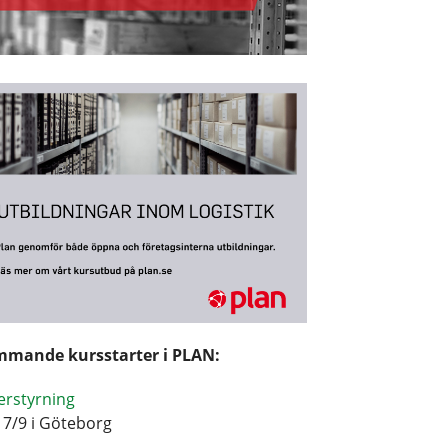
mande kursstarter i PLAN:
erstyrning
17/9 i Göteborg