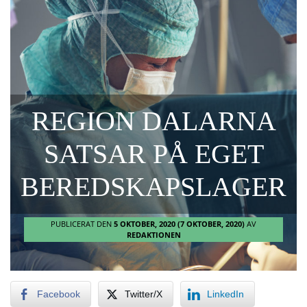
REGION DALARNA
SATSAR PÅ EGET
BEREDSKAPSLAGER
PUBLICERAT DEN
5 OKTOBER, 2020
(7 OKTOBER, 2020)
AV
REDAKTIONEN
Facebook
Twitter/X
LinkedIn