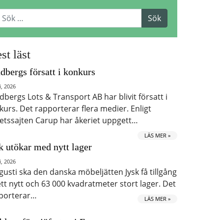
st läst
dbergs försatt i konkurs
i, 2026
dbergs Lots & Transport AB har blivit försatt i
kurs. Det rapporterar flera medier. Enligt
etssajten Carup har åkeriet uppgett…
LÄS MER »
k utökar med nytt lager
i, 2026
ugusti ska den danska möbeljätten Jysk få tillgång
 ett nytt och 63 000 kvadratmeter stort lager. Det
porterar…
LÄS MER »