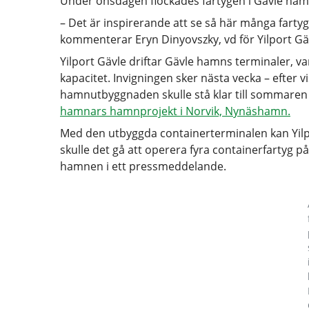
Under onsdagen flockades fartygen i Gävle hamn
– Det är inspirerande att se så här många fartyg 
kommenterar Eryn Dinyovszky, vd för Yilport Gä
Yilport Gävle driftar Gävle hamns terminaler, va
kapacitet. Invigningen sker nästa vecka – efter v
hamnutbyggnaden skulle stå klar till sommare
hamnars hamnprojekt i Norvik, Nynäshamn.
Med den utbyggda containerterminalen kan Yilport
skulle det gå att operera fyra containerfartyg 
hamnen i ett pressmeddelande.