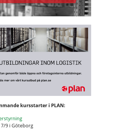
mande kursstarter i PLAN:
erstyrning
17/9 i Göteborg