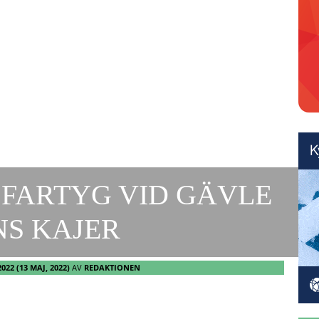
FARTYG VID GÄVLE
S KAJER
2022
(13 MAJ, 2022)
AV
REDAKTIONEN