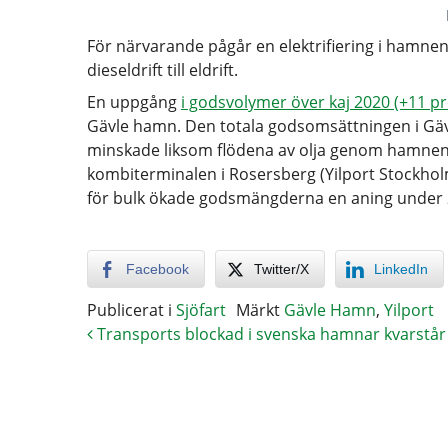
För närvarande pågår en elektrifiering i hamne
dieseldrift till eldrift.
En uppgång
i godsvolymer över kaj 2020 (+11 p
Gävle hamn. Den totala godsomsättningen i Gäv
minskade liksom flödena av olja genom hamnen.
kombiterminalen i Rosersberg (Yilport Stockhol
för bulk ökade godsmängderna en aning under
Facebook
Twitter/X
LinkedIn
Publicerat i
Sjöfart
Märkt
Gävle Hamn
,
Yilport
Transports blockad i svenska hamnar kvarstår