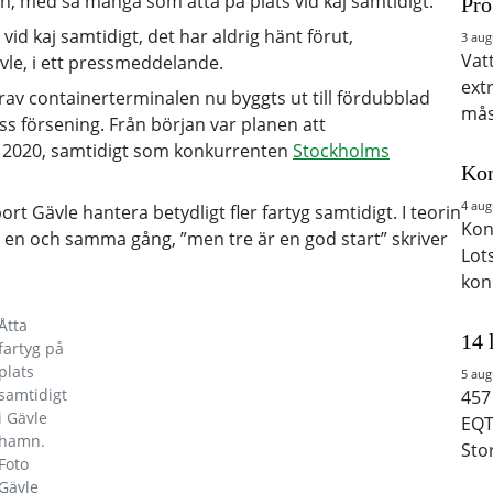
, med så många som åtta på plats vid kaj samtidigt.
Pro
vid kaj samtidigt, det har aldrig hänt förut,
3 aug
Vat
vle, i ett pressmeddelande.
ext
rav containerterminalen nu byggts ut till fördubblad
mås
iss försening. Från början var planen att
n 2020, samtidigt som konkurrenten
Stockholms
Kon
4 aug
 Gävle hantera betydligt fler fartyg samtidigt. I teorin
Kon
på en och samma gång, ”men tre är en god start” skriver
Lot
kon
Åtta
14 
fartyg på
plats
5 aug
samtidigt
457
i Gävle
EQT
hamn.
Sto
Foto
Gävle