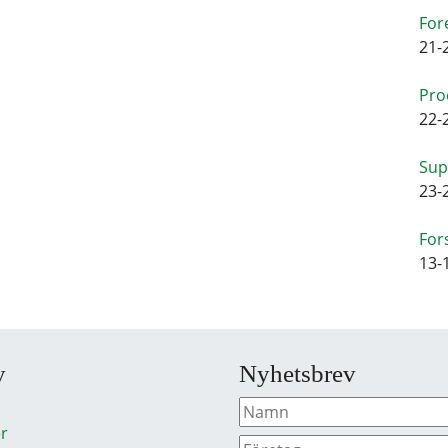
For
21-
Pro
22-
Sup
23-
For
13-
y
Nyhetsbrev
r