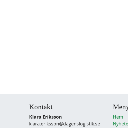
Kontakt
Men
Klara Eriksson
Hem
klara.eriksson@dagenslogistik.se
Nyhete