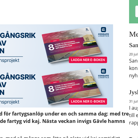
Me
San
20 jul
San
kon
nyh
Jys
31 jul
I a
rd för fartygsanlöp under en och samma dag: med tre
till
de fartyg vid kaj. Nästa veckan invigs Gävle hamns
rap