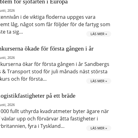
blem för sjöfarten i Europa
usti, 2026
tennivån i de viktiga floderna uppges vara
remt låg, något som får följder för de fartyg som
te ta sig…
LÄS MER »
kurserna ökade för första gången i år
usti, 2026
kurserna ökar för första gången i år Sandbergs
s & Transport stod för juli månads näst största
kurs och för första…
LÄS MER »
logistikfastigheter på ett bräde
usti, 2026
 000 fullt uthyrda kvadratmeter byter ägare när
 växlar upp och förvärvar åtta fastigheter i
rbritannien, fyra i Tyskland…
LÄS MER »