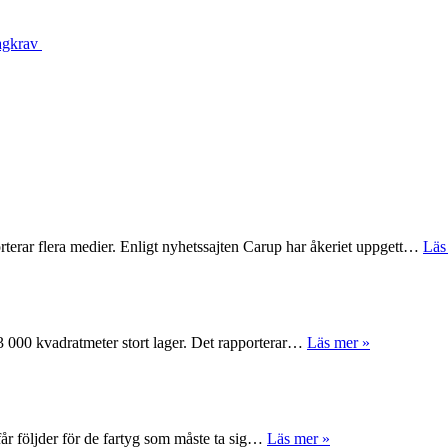
lagkrav
rterar flera medier. Enligt nyhetssajten Carup har åkeriet uppgett…
Läs
 63 000 kvadratmeter stort lager. Det rapporterar…
Läs mer »
får följder för de fartyg som måste ta sig…
Läs mer »