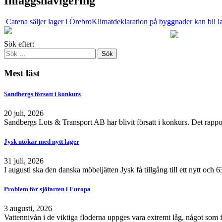
Inläggsnavigering
Catena säljer lager i Örebro
Klimatdeklaration på byggnader kan bli 
Sök efter:
Mest läst
Sandbergs försatt i konkurs
20 juli, 2026
Sandbergs Lots & Transport AB har blivit försatt i konkurs. Det rappo
Jysk utökar med nytt lager
31 juli, 2026
I augusti ska den danska möbeljätten Jysk få tillgång till ett nytt och
Problem för sjöfarten i Europa
3 augusti, 2026
Vattennivån i de viktiga floderna uppges vara extremt låg, något som 