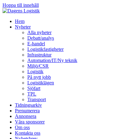
Hoppa till innehåll
Hem
Nyheter
Alla nyheter
Debatt/analys
E-handel
Logistikfastigheter
Infrastruktur
Automation/IT/Ny teknik
Miljö/CSR
Logistik
På nytt jobb
Logistiklägen
Sjöfart
TPL
Transport
Tidningsarkiv
Prenumerera
Annonsera
Våra sponsorer
Om oss
Kontakta oss
Nyhetsbrev