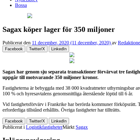
Bossa
Sagax köper lager för 350 miljoner
Publicerat den
11 december, 2020
(11 december, 2020)
av
Redaktion
Facebook
Twitter/X
LinkedIn
Sagax har genom sju separata transaktioner förvärvat tre fastighe
uppgår till motsvarande 350 miljoner kronor.
Fastigheterna är bebyggda med 38 000 kvadratmeter uthyrningsbar are
100 % och hyresavtalens genomsnittliga återstående löptid till 6 år.
Vid fastighetsförvärv i Frankrike har berörda kommuner förköpsrätt. Ti
erforderliga tillstånd erhållits. Övriga fastigheter har tillträtts.
Facebook
Twitter/X
LinkedIn
Publicerat i
Logistikfastigheter
Märkt
Sagax