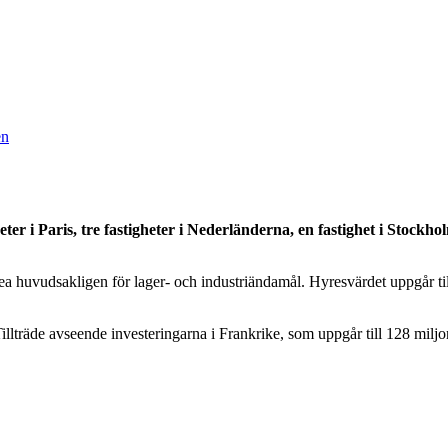
en
ter i Paris, tre fastigheter i Nederländerna, en fastighet i Stock
a huvudsakligen för lager- och industriändamål. Hyresvärdet uppgår t
llträde avseende investeringarna i Frankrike, som uppgår till 128 miljon