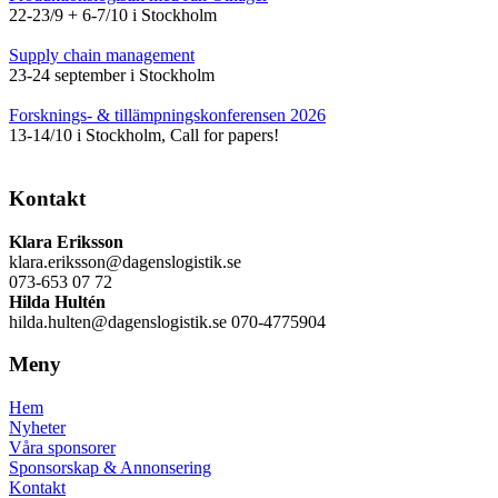
22-23/9 + 6-7/10 i Stockholm
Supply chain management
23-24 september i Stockholm
Forsknings- & tillämpningskonferensen 2026
13-14/10 i Stockholm, Call for papers!
Kontakt
Klara Eriksson
klara.eriksson@dagenslogistik.se
073-653 07 72
Hilda Hultén
hilda.hulten@dagenslogistik.se 070-4775904
Meny
Hem
Nyheter
Våra sponsorer
Sponsorskap & Annonsering
Kontakt