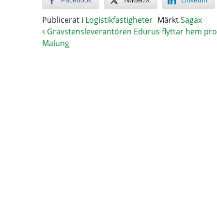
Facebook
Twitter/X
LinkedIn
Publicerat i
Logistikfastigheter
Märkt
Sagax
Gravstensleverantören Edurus flyttar hem prod
Malung