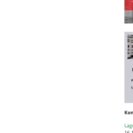
Kom
Lag
16-