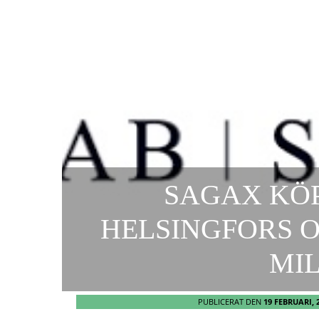
SAGAX KÖP
HELSINGFORS OC
MI
PUBLICERAT DEN
19 FEBRUARI, 