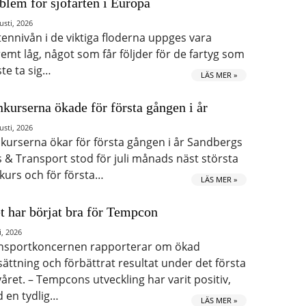
blem för sjöfarten i Europa
usti, 2026
tennivån i de viktiga floderna uppges vara
remt låg, något som får följder för de fartyg som
te ta sig…
LÄS MER »
kurserna ökade för första gången i år
usti, 2026
kurserna ökar för första gången i år Sandbergs
s & Transport stod för juli månads näst största
kurs och för första…
LÄS MER »
t har börjat bra för Tempcon
i, 2026
nsportkoncernen rapporterar om ökad
ättning och förbättrat resultat under det första
våret. – Tempcons utveckling har varit positiv,
 en tydlig…
LÄS MER »