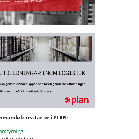
mande kursstarter i PLAN:
erstyrning
17/9 i Göteborg