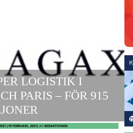
ER LOGISTIK I
H PARIS – FÖR 915
LJONER
2021
(19 FEBRUARI, 2021)
AV
REDAKTIONEN