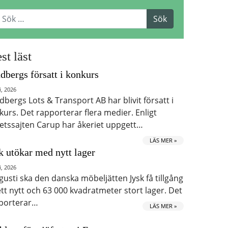
st läst
dbergs försatt i konkurs
i, 2026
dbergs Lots & Transport AB har blivit försatt i
kurs. Det rapporterar flera medier. Enligt
etssajten Carup har åkeriet uppgett…
LÄS MER »
k utökar med nytt lager
i, 2026
ugusti ska den danska möbeljätten Jysk få tillgång
 ett nytt och 63 000 kvadratmeter stort lager. Det
porterar…
LÄS MER »