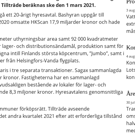
Pro
 Tillträde beräknas ske den 1 mars 2021.
3 aug
 ett 20-årigt hyresavtal. Bashyran uppgår till
Vat
2020 omsatte HKScan 17,9 miljarder kronor och hade
ext
mås
meter uthyrningsbar area samt 92 000 kvadratmeter
r lager- och distributionsändamål, produktion samt för
Kon
ägna intill Finlands största köpcentrum, ”Jumbo”, samt i
4 aug
uter från Helsingfors-Vanda flygplats.
Kon
Lot
 Paris i tre separata transaktioner. Sagax sammanlagda
kon
ner kronor. Fastigheterna har en sammanlagd
dsakligen bestående av lokaler för lager- och
nde 8,3 miljoner kronor. Hyresavtalens genomsnittliga
Åre
30 jul
ommuner förköpsrätt. Tillträde avseende
Tra
t andra kvartalet 2021 efter att erforderliga tillstånd
oms
hal
med