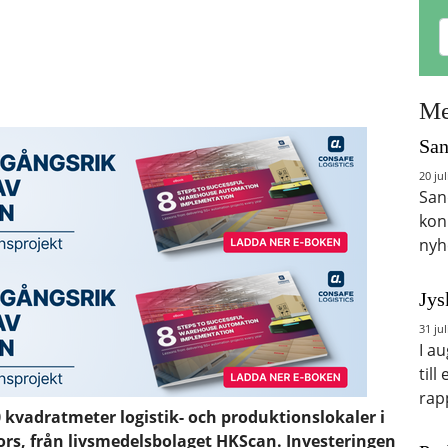
Me
San
20 jul
San
kon
nyh
Jys
31 jul
I a
till
rap
 kvadratmeter logistik- och produktionslokaler i
ors, från livsmedelsbolaget HKScan. Investeringen