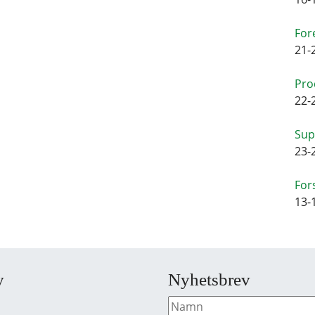
For
21-
Pro
22-
Sup
23-
For
13-
y
Nyhetsbrev