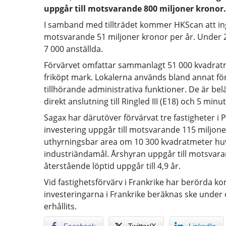
uppgår till motsvarande 800 miljoner kronor.
I samband med tillträdet kommer HKScan att ingå
motsvarande 51 miljoner kronor per år. Under 
7 000 anställda.
Förvärvet omfattar sammanlagt 51 000 kvadrat
friköpt mark. Lokalerna används bland annat fö
tillhörande administrativa funktioner. De är bel
direkt anslutning till Ringled III (E18) och 5 min
Sagax har därutöver förvärvat tre fastigheter i
investering uppgår till motsvarande 115 miljo
uthyrningsbar area om 10 300 kvadratmeter huvu
industriändamål. Årshyran uppgår till motsvara
återstående löptid uppgår till 4,9 år.
Vid fastighetsförvärv i Frankrike har berörda k
investeringarna i Frankrike beräknas ske under de
erhållits.