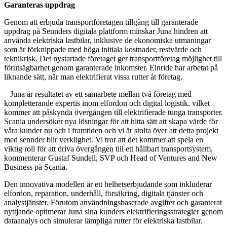
Garanteras uppdrag
Genom att erbjuda transportföretagen tillgång till garanterade
uppdrag på Sennders digitala plattform minskar Juna hindren att
använda elektriska lastbilar, inklusive de ekonomiska utmaningar
som är förknippade med höga initiala kostnader, restvärde och
teknikrisk. Det nystartade företaget ger transportföretag möjlighet till
förutsägbarhet genom garanterade inkomster. Einride har arbetat på
liknande sätt, när man elektrifierat vissa rutter åt företag.
– Juna är resultatet av ett samarbete mellan två företag med
kompletterande expertis inom elfordon och digital logistik, vilket
kommer att påskynda övergången till elektrifierade tunga transporter.
Scania undersöker nya lösningar för att hitta sätt att skapa värde för
våra kunder nu och i framtiden och vi är stolta över att detta projekt
med sennder blir verklighet. Vi tror att det kommer att spela en
viktig roll för att driva övergången till ett hållbart transportsystem,
kommenterar Gustaf Sundell, SVP och Head of Ventures and New
Business på Scania.
Den innovativa modellen är ett helhetserbjudande som inkluderar
elfordon, reparation, underhåll, försäkring, digitala tjänster och
analystjänster. Förutom användningsbaserade avgifter och garanterat
nyttjande optimerar Juna sina kunders elektrifieringsstrategier genom
dataanalys och simulerar lämpliga rutter för elektriska lastbilar.