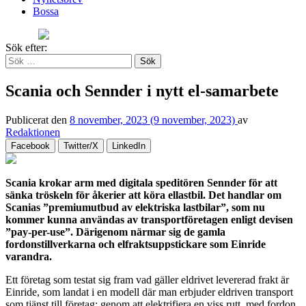
Bossa
Sök efter:
Scania och Sennder i nytt el-samarbete
Publicerat den
8 november, 2023
(9 november, 2023)
av
Redaktionen
Facebook
Twitter/X
LinkedIn
Scania krokar arm med digitala speditören Sennder för att
sänka tröskeln för åkerier att köra ellastbil. Det handlar om
Scanias ”premiumutbud av elektriska lastbilar”, som nu
kommer kunna användas av transportföretagen enligt devisen
”pay-per-use”. Därigenom närmar sig de gamla
fordonstillverkarna och elfraktsuppstickare som Einride
varandra.
Ett företag som testat sig fram vad gäller eldrivet levererad frakt är
Einride, som landat i en modell där man erbjuder eldriven transport
som tjänst till företag: genom att elektrifiera en viss rutt, med fordon